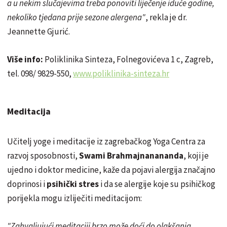
a u nekim slučajevima treba ponoviti liječenje iduće godine,
nekoliko tjedana prije sezone alergena"
, rekla je dr.
Jeannette Gjurić.
Više info:
Poliklinika Sinteza, Folnegovićeva 1 c, Zagreb,
tel. 098/ 9829-550,
www.poliklinika-sinteza.hr
Meditacija
Učitelj yoge i meditacije iz zagrebačkog Yoga Centra za
razvoj sposobnosti,
Swami Brahmajnanananda
, koji je
ujedno i doktor medicine, kaže da pojavi alergija značajno
doprinosi i
psihički stres
i da se alergije koje su psihičkog
porijekla mogu izliječiti meditacijom:
"Zahvaljujući meditaciji brzo može doći do olakšanja