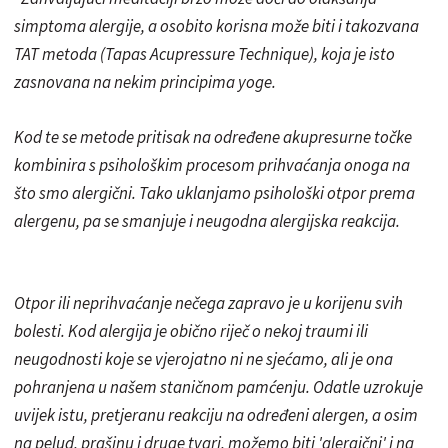
simptoma alergije, a osobito korisna može biti i takozvana
TAT metoda (Tapas Acupressure Technique), koja je isto
zasnovana na nekim principima yoge.
Kod te se metode pritisak na određene akupresurne točke
kombinira s psihološkim procesom prihvaćanja onoga na
što smo alergični. Tako uklanjamo psihološki otpor prema
alergenu, pa se smanjuje i neugodna alergijska reakcija.
Otpor ili neprihvaćanje nečega zapravo je u korijenu svih
bolesti. Kod alergija je obično riječ o nekoj traumi ili
neugodnosti koje se vjerojatno ni ne sjećamo, ali je ona
pohranjena u našem staničnom pamćenju. Odatle uzrokuje
uvijek istu, pretjeranu reakciju na određeni alergen, a osim
na pelud, prašinu i druge tvari, možemo biti 'alergični' i na