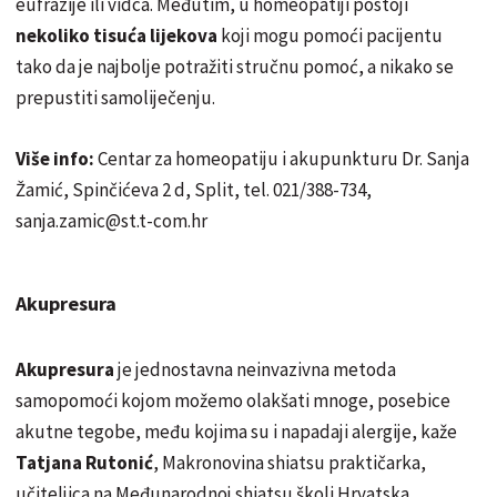
eufrazije ili vidca. Međutim, u homeopatiji postoji
nekoliko tisuća lijekova
koji mogu pomoći pacijentu
tako da je najbolje potražiti stručnu pomoć, a nikako se
prepustiti samoliječenju.
Više info:
Centar za homeopatiju i akupunkturu Dr. Sanja
Žamić, Spinčićeva 2 d, Split, tel. 021/388-734,
sanja.zamic@st.t-com.hr
Akupresura
Akupresura
je jednostavna neinvazivna metoda
samopomoći kojom možemo olakšati mnoge, posebice
akutne tegobe, među kojima su i napadaji alergije, kaže
Tatjana Rutonić
, Makronovina shiatsu praktičarka,
učiteljica na Međunarodnoj shiatsu školi Hrvatska,