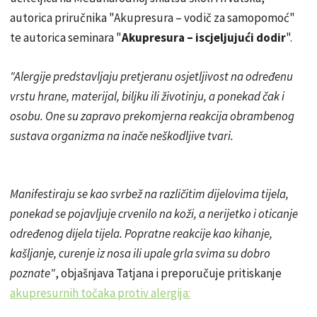
autorica priručnika "Akupresura – vodič za samopomoć"
te autorica seminara "
Akupresura – iscjeljujući dodir
".
"Alergije predstavljaju pretjeranu osjetljivost na određenu
vrstu hrane, materijal, biljku ili životinju, a ponekad čak i
osobu. One su zapravo prekomjerna reakcija obrambenog
sustava organizma na inače neškodljive tvari.
Manifestiraju se kao svrbež na različitim dijelovima tijela,
ponekad se pojavljuje crvenilo na koži, a nerijetko i oticanje
određenog dijela tijela. Popratne reakcije kao kihanje,
kašljanje, curenje iz nosa ili upale grla svima su dobro
poznate"
, objašnjava Tatjana i preporučuje pritiskanje
akupresurnih točaka protiv alergija: