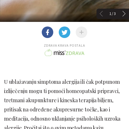
1/3
ZDRAVA KRAVA POSTALA
U ublažavanju simptoma alergija ili čak potpunom
izliječenju mogu ti pomoći homeopatski pripravci,
tretmani akupunkture i kineska terapija biljem,
pritisak na određene akupresurne točke, kao i
meditacija, odnosno uklanjanje psiholoških uzroka
alergije. Pročitaj što o ovim metodama kažu