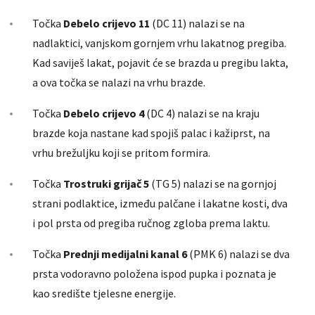
Točka
Debelo crijevo 11
(DC 11) nalazi se na
nadlaktici, vanjskom gornjem vrhu lakatnog pregiba.
Kad saviješ lakat, pojavit će se brazda u pregibu lakta,
a ova točka se nalazi na vrhu brazde.
Točka
Debelo crijevo 4
(DC 4) nalazi se na kraju
brazde koja nastane kad spojiš palac i kažiprst, na
vrhu brežuljku koji se pritom formira.
Točka
Trostruki grijač 5
(TG 5) nalazi se na gornjoj
strani podlaktice, između palčane i lakatne kosti, dva
i pol prsta od pregiba ručnog zgloba prema laktu.
Točka
Prednji medijalni kanal 6
(PMK 6) nalazi se dva
prsta vodoravno položena ispod pupka i poznata je
kao središte tjelesne energije.