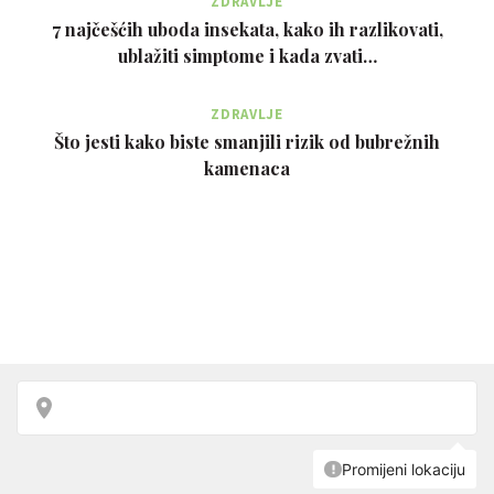
ZDRAVLJE
7 najčešćih uboda insekata, kako ih razlikovati,
ublažiti simptome i kada zvati…
ZDRAVLJE
Što jesti kako biste smanjili rizik od bubrežnih
kamenaca