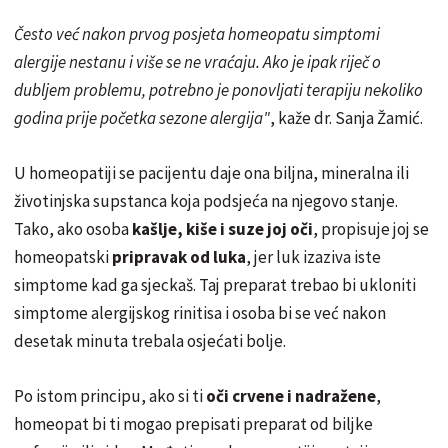
Često već nakon prvog posjeta homeopatu simptomi
alergije nestanu i više se ne vraćaju. Ako je ipak riječ o
dubljem problemu, potrebno je ponovljati terapiju nekoliko
godina prije početka sezone alergija"
, kaže dr. Sanja Žamić.
U homeopatiji se pacijentu daje ona biljna, mineralna ili
životinjska supstanca koja podsjeća na njegovo stanje.
Tako, ako osoba
kašlje, kiše i suze joj oči
, propisuje joj se
homeopatski
pripravak od luka
, jer luk izaziva iste
simptome kad ga sjeckaš. Taj preparat trebao bi ukloniti
simptome alergijskog rinitisa i osoba bi se već nakon
desetak minuta trebala osjećati bolje.
Po istom principu, ako si ti
oči crvene i nadražene
,
homeopat bi ti mogao prepisati preparat od biljke