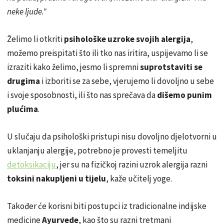
neke ljude."
Želimo li otkriti
psihološke uzroke svojih alergija
,
možemo preispitati što ili tko nas iritira, uspijevamo li se
izraziti kako želimo, jesmo li spremni
suprotstaviti se
drugima
i izboriti se za sebe, vjerujemo li dovoljno u sebe
i svoje sposobnosti, ili što nas sprečava da
dišemo punim
plućima
.
U slučaju da psihološki pristupi nisu dovoljno djelotvorni u
uklanjanju alergije, potrebno je provesti temeljitu
detoksikaciju
, jer su na fizičkoj razini uzrok alergija razni
toksini nakupljeni u tijelu
, kaže učitelj yoge.
Također će korisni biti postupci iz tradicionalne indijske
medicine
Ayurvede
, kao što su razni tretmani