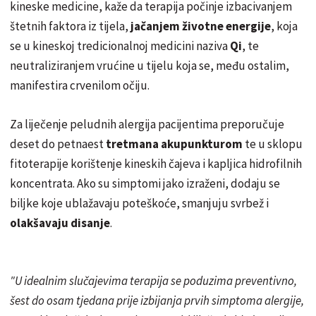
kineske medicine, kaže da terapija počinje izbacivanjem
štetnih faktora iz tijela,
jačanjem životne energije
, koja
se u kineskoj tredicionalnoj medicini naziva
Qi
, te
neutraliziranjem vrućine u tijelu koja se, među ostalim,
manifestira crvenilom očiju.
Za liječenje peludnih alergija pacijentima preporučuje
deset do petnaest
tretmana akupunkturom
te u sklopu
fitoterapije korištenje kineskih čajeva i kapljica hidrofilnih
koncentrata. Ako su simptomi jako izraženi, dodaju se
biljke koje ublažavaju poteškoće, smanjuju svrbež i
olakšavaju disanje
.
"U idealnim slučajevima terapija se poduzima preventivno,
šest do osam tjedana prije izbijanja prvih simptoma alergije,