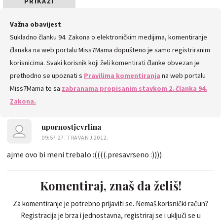
PRIKAŽI
SVE
Važna obavijest
Sukladno članku 94. Zakona o elektroničkim medijima, komentiranje
KOMENTARE
članaka na web portalu Miss7Mama dopušteno je samo registriranim
korisnicima. Svaki korisnik koji želi komentirati članke obvezan je
prethodno se upoznati s
Pravilima komentiranja
na web portalu
Miss7Mama te sa
zabranama propisanim stavkom 2. članka 94.
Zakona.
upornostjevrlina
09:57 27. TRAVANJ 2012.
ajme ovo bi meni trebalo :((((.presavrseno :))))
Komentiraj, znaš da želiš!
Za komentiranje je potrebno prijaviti se. Nemaš korisnički račun?
Registracija je brza i jednostavna, registriraj se i uključi se u