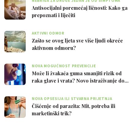
NEBRIGA ZA DRUGE JEDAN JE OD SIMPTOMA
Antisocijalni poremećaj ličnosti: Kako ga
prepoznati i liječiti
AKTIVNI ODMOR
Zašto se ovog ljeta sve više ljudi okreće
aktivnom odmoru?
NOVA MOGUĆNOST PREVENCIJE
Može li žvakaća guma smanjiti rizik od
raka glave i vrata? Novo istraživanje do…
NOVA OPSESIJA ILI STVARNA PRIJETNJA
Čišćenje od parazita: Mit, potreba ili
marketinški trik?