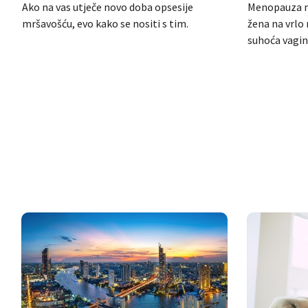
za mršavljenje
žena
Ako na vas utječe novo doba opsesije
Menopauza mo
mršavošću, evo kako se nositi s tim.
žena na vrlo 
suhoća vagi