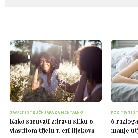
SAVJETI STRUČNJAKA ZA MENTALNO
POZITIVNI S
ZDRAVLJE
Kako sačuvati zdravu sliku o
6 razlog
vlastitom tijelu u eri lijekova
manje utj