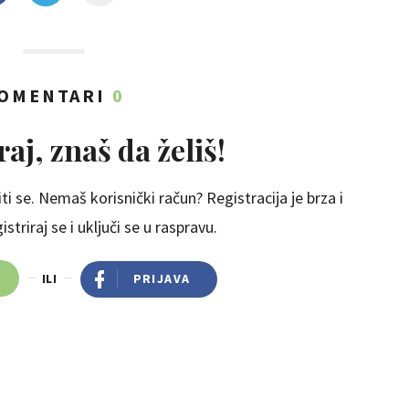
OMENTARI
0
aj, znaš da želiš!
ti se. Nemaš korisnički račun? Registracija je brza i
striraj se i uključi se u raspravu.
ILI
PRIJAVA