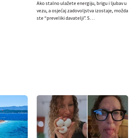
prepoznati kad ljubav postaje
Ako stalno ulažete energiju, brigu i ljubav u
o…
vezu, a osjećaj zadovoljstva izostaje, možda
ste “preveliki davatelji”. S…