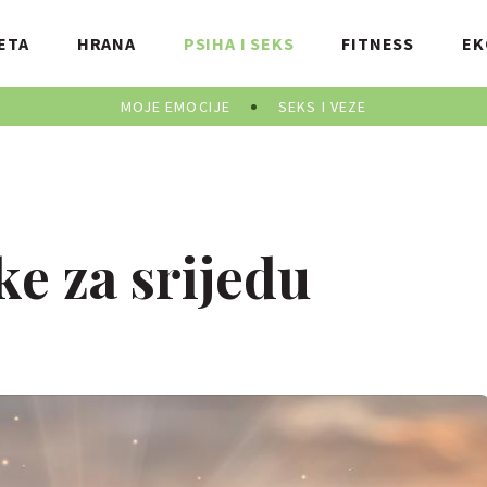
ETA
HRANA
PSIHA I SEKS
FITNESS
EK
MOJE EMOCIJE
SEKS I VEZE
e za srijedu