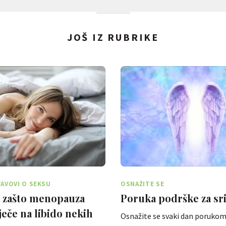
JOŠ IZ RUBRIKE
TAVOVI O SEKSU
OSNAŽITE SE
a zašto menopauza
Poruka podrške za sr
eče na libido nekih
Osnažite se svaki dan porukom