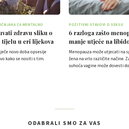
UČNJAKA ZA MENTALNO
POZITIVNI STAVOVI O SEKSU
vati zdravu sliku o
6 razloga zašto meno
tijelu u eri lijekova
manje utječe na libid
jenje
žena
tječe novo doba opsesije
Menopauza može utjecati na sp
o kako se nositi s tim.
žena na vrlo različite načine. Z
suhoća vagine može dovesti d