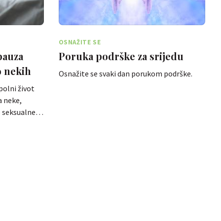
OSNAŽITE SE
pauza
Poruka podrške za srijedu
o nekih
Osnažite se svaki dan porukom podrške.
olni život
a neke,
o seksualne…