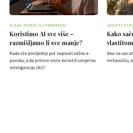
AI KAO POMOĆ ILI PREPREKA?
SAVJETI STR
ZDRAVLJE
Koristimo AI sve više –
Kako saču
razmišljamo li sve manje?
vlastitom 
za mršavl
Kada ste posljednji put napisali važnu e-
Ako na vas u
poruku, a da pritom niste koristili umjetnu
mršavošću, ev
inteligenciju (AI)?