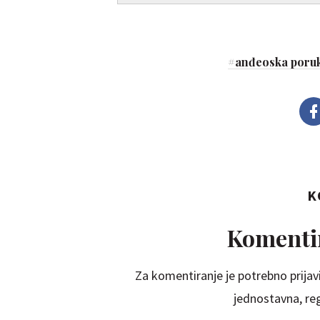
#
anđeoska poruk
K
Komentir
Za komentiranje je potrebno prijavi
jednostavna, regi