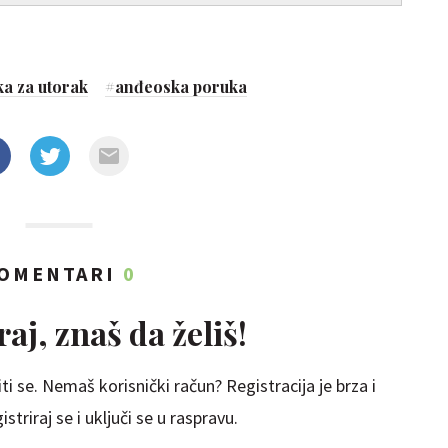
a za utorak
#
anđeoska poruka
OMENTARI
0
aj, znaš da želiš!
ti se. Nemaš korisnički račun? Registracija je brza i
striraj se i uključi se u raspravu.