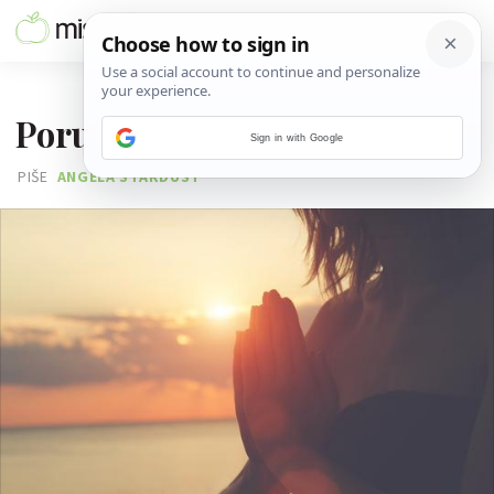
25. LIPNJA 2026.
Poruka podrške za četvrtak
Sign in with Google
PIŠE
ANGELA STARDUST