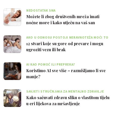
NEDOSTATAK SNA
Možete li zbog društvenih mreža imati
noćne more i kako utječu na vaš san
AKO U ODNOSU POSTOJI NERAVNOTEŽA MOĆI TO
JE VELIKI PROBLEM
12 stvari koje su gore od prevare i mogu
ugroziti vezu ili brak
AI KAO POMOĆ ILI PREPREKA?
Koristimo AI sve više – razmišljamo li sve
manje?
SAVJETI STRUČNJAKA ZA MENTALNO ZDRAVLJE
Kako sačuvati zdravu sliku o vlastitom tijelu
u eri lijekova za mršavljenje