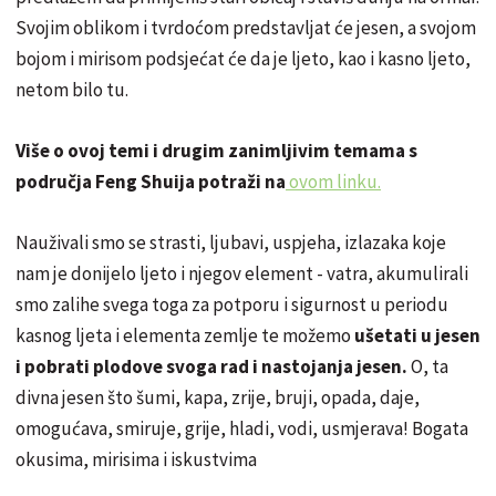
Svojim oblikom i tvrdoćom predstavljat će jesen, a svojom
bojom i mirisom podsjećat će da je ljeto, kao i kasno ljeto,
netom bilo tu.
Više o ovoj temi i drugim zanimljivim temama s
područja Feng Shuija potraži na
ovom linku.
Nauživali smo se strasti, ljubavi, uspjeha, izlazaka koje
nam je donijelo ljeto i njegov element - vatra, akumulirali
smo zalihe svega toga za potporu i sigurnost u periodu
kasnog ljeta i elementa zemlje te možemo
ušetati u jesen
i pobrati plodove svoga rad i nastojanja jesen.
O, ta
divna jesen što šumi, kapa, zrije, bruji, opada, daje,
omogućava, smiruje, grije, hladi, vodi, usmjerava! Bogata
okusima, mirisima i iskustvima