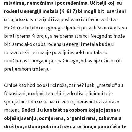
mladima, nemoćnima i podređenima. Učitelji koji su
rođeni u energiji metala (Ki 6 i 7) bi mogli biti savršeni
u toj ulozi.
Isto vrijedi i za poslovno i državno vodstvo.
Možda ne bi bilo od zgorega sljedeći puta državno vodstvo
birati prema Ki broju, a ne prema stranci. Nezgodno može
biti samo ako osoba rođena u energiji metala bude u
neravnoteži, jer manje povoljni aspekti metala su
umišljenost, arogancija, snažan ego, odavanje užicima ili
pretjeranom trošenju.
Čini se kao hod po oštrici noža, zar ne? Ipak, „metalci“ su
fokusirani, marljivi, temeljiti, vrlo disciplinirani te je
vjerojatnost da će se naći u velikoj neravnoteži zapravo
malena.
Dođeš li u kontakt sa osobom koja je jasna u
objašnjavanju, odmjerena, organizirana, zabavna u
društvu, sklona pobrinuti se da svi imaju punu čašu te