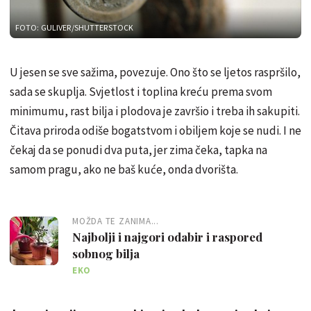
FOTO: GULIVER/SHUTTERSTOCK
U jesen se sve sažima, povezuje. Ono što se ljetos raspršilo,
sada se skuplja. Svjetlost i toplina kreću prema svom
minimumu, rast bilja i plodova je završio i treba ih sakupiti.
Čitava priroda odiše bogatstvom i obiljem koje se nudi. I ne
čekaj da se ponudi dva puta, jer zima čeka, tapka na
samom pragu, ako ne baš kuće, onda dvorišta.
MOŽDA TE ZANIMA...
Najbolji i najgori odabir i raspored
sobnog bilja
EKO