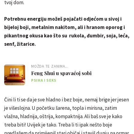
tvoj dom.
Potrebnu energiju možeš pojačati odjećom u sivoj i
bijeloj boji, metalnim nakitom, ali i hranom oporog i
pikantnog okusa kao što su rukola, đumbir, soja, leća,
senf, žitarice.
MOŽDA TE ZANIMA...
Feng Shui u spavaćoj sobi
PSIHA I SEKS
Čini li ti se da je sve hladno i bez boje, nemaj brige jer jesen
je višeslojna. U početku šarena, topla i mirisna, zatim
vlažna, hladnija, oštrija, kompaktnija. Ali baš sve je kako
treba biti! Uvijek je tako. Treba li ti ipak nešto boje
predlažem da primijeniš stari običaj i staviš dunju na ormar.