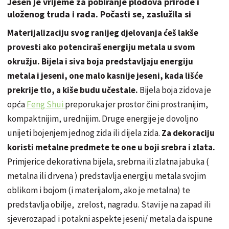
Jesen je vrijeme za pobiranje plodova prirode i
uloženog truda i rada. Počasti se, zaslužila si
Materijalizaciju svog ranijeg djelovanja ćeš lakše
provesti ako potenciraš energiju metala u svom
okružju. Bijela i siva boja predstavljaju energiju
metala i jeseni, one malo kasnije jeseni, kada lišće
prekrije tlo, a kiše budu učestale.
Bijela boja zidova je
opća
Feng Shui
preporuka jer prostor čini prostranijim,
kompaktnijim, urednijim. Druge energije je dovoljno
unijeti bojenjem jednog zida ili dijela zida.
Za dekoraciju
koristi metalne predmete te one u boji srebra i zlata.
Primjerice dekorativna bijela, srebrna ili zlatna jabuka (
metalna ili drvena ) predstavlja energiju metala svojim
oblikom i bojom (i materijalom, ako je metalna) te
predstavlja obilje, zrelost, nagradu. Stavi je na zapad ili
sjeverozapad i potakni aspekte jeseni/ metala da ispune