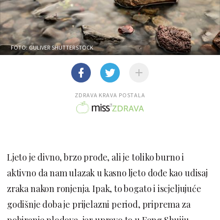
FOTO: GULIVER SHUTTERSTOCK
ZDRAVA KRAVA POSTALA
Ljeto je divno, brzo prođe, ali je toliko burno i
aktivno da nam ulazak u kasno ljeto dođe kao udisaj
zraka nakon ronjenja. Ipak, to bogato i iscjeljujuće
godišnje doba je prijelazni period, priprema za
pobiranje plodova, jer upravo to u Feng Shuiju