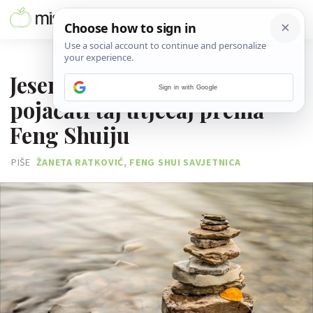
09. LISTOPADA 2019.
Jesen donosi napredak, kako
Sign in with Google
pojačati taj utjecaj prema
Feng Shuiju
PIŠE
ŽANETA RATKOVIĆ, FENG SHUI SAVJETNICA