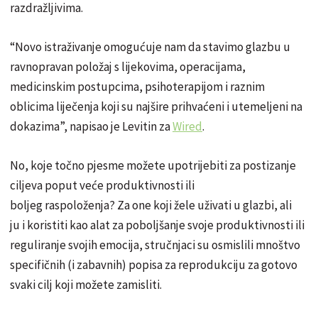
razdražljivima.
“Novo istraživanje omogućuje nam da stavimo glazbu u
ravnopravan položaj s lijekovima, operacijama,
medicinskim postupcima, psihoterapijom i raznim
oblicima liječenja koji su najšire prihvaćeni i utemeljeni na
dokazima”, napisao je Levitin za
Wired
.
No, koje točno pjesme možete upotrijebiti za postizanje
ciljeva poput veće produktivnosti ili
boljeg raspoloženja? Za one koji žele uživati ​​u glazbi, ali
ju i koristiti kao alat za poboljšanje svoje produktivnosti ili
reguliranje svojih emocija, stručnjaci su osmislili mnoštvo
specifičnih (i zabavnih) popisa za reprodukciju za gotovo
svaki cilj koji možete zamisliti.