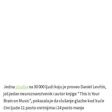
Jedna
studija
na 30 000 ljudi koju je proveo Daniel Levitin,
još jedan neuroznanstvenik i autor knjige "This Is Your
Brain on Music", pokazala je da slušanje glazbe kod kuće
čini ljude 11 posto sretnijima i 24 posto manje