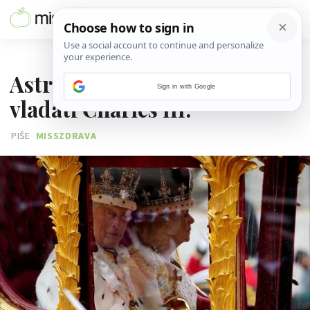
06. SVIBNJA 2023.
Astrologinja otkriva kako će
Sign in with Google
vladati Charles III.
PIŠE
MISSZDRAVA