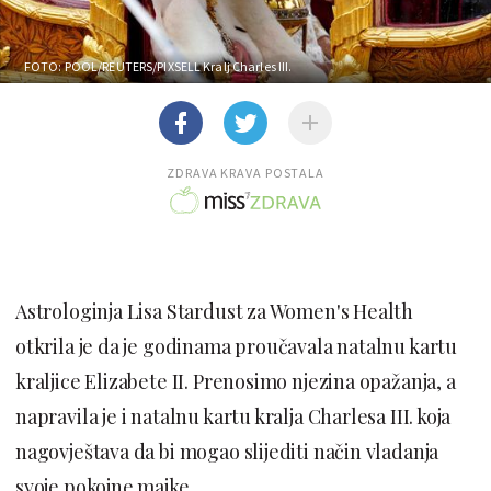
FOTO: POOL/REUTERS/PIXSELL
Kralj Charles III.
ZDRAVA KRAVA POSTALA
Astrologinja Lisa Stardust za Women's Health
otkrila je da je godinama proučavala natalnu kartu
kraljice Elizabete II. Prenosimo njezina opažanja, a
napravila je i natalnu kartu kralja Charlesa III. koja
nagovještava da bi mogao slijediti način vladanja
svoje pokojne majke.