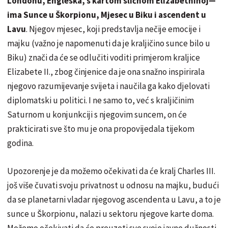
Londonu, Engleska, s kartom sličnom Elizabethinoj—
ima Sunce u Škorpionu, Mjesec u Biku i ascendent u
Lavu
. Njegov mjesec, koji predstavlja nečije emocije i
majku (važno je napomenuti da je kraljičino sunce bilo u
Biku) znači da će se odlučiti voditi primjerom kraljice
Elizabete II., zbog činjenice da je ona snažno inspirirala
njegovo razumijevanje svijeta i naučila ga kako djelovati
diplomatski u politici. I ne samo to, već s kraljičinim
Saturnom u konjunkciji s njegovim suncem, on će
prakticirati sve što mu je ona propovijedala tijekom
godina.
Upozorenje je da možemo očekivati ​​da će kralj Charles III.
još više čuvati svoju privatnost u odnosu na majku, budući
da se planetarni vladar njegovog ascendenta u Lavu, a to je
sunce u Škorpionu, nalazi u sektoru njegove karte doma.
Možemo očekivati ​​da će preuzeti sve svoje javne dužnosti,