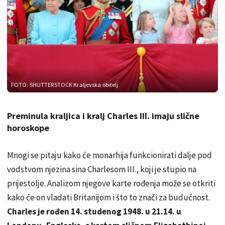
FOTO: SHUTTERSTOCK
Kraljevska obitelj
Preminula kraljica i kralj Charles III. imaju slične
horoskope
Mnogi se pitaju kako će monarhija funkcionirati dalje pod
vodstvom njezina sina Charlesom III., koji je stupio na
prijestolje. Analizom njegove karte rođenja može se otkriti
kako će on vladati Britanijom i što to znači za budućnost.
Charles je rođen 14. studenog 1948. u 21.14. u