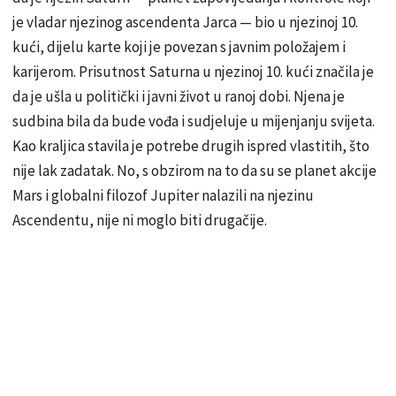
je vladar njezinog ascendenta Jarca — bio u njezinoj 10.
kući, dijelu karte koji je povezan s javnim položajem i
karijerom. Prisutnost Saturna u njezinoj 10. kući značila je
da je ušla u politički i javni život u ranoj dobi. Njena je
sudbina bila da bude vođa i sudjeluje u mijenjanju svijeta.
Kao kraljica stavila je potrebe drugih ispred vlastitih, što
nije lak zadatak. No, s obzirom na to da su se planet akcije
Mars i globalni filozof Jupiter nalazili na njezinu
Ascendentu, nije ni moglo biti drugačije.