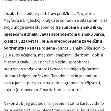
Elizabete II. rođena je 21. travnja 1926. u 2:40 ujutro u
Mayfairu u Engleskoj, kraljica je od rođenja bila spremna za
svoju ulogu javne službenice.
Sa suncem u znaku Bika,
mjesecom u znaku Lava i ascendentom u znaku Jarca,
kraljica Elizabeta II. bila je predodređena za veličinu
od trenutka kada je rođena
- sunce u znaku Bika učinilo
ju je suosjećajnom, moćnom i snažnom lidericom , dok je
Mjesec u znaku Lava označio njezinu sposobnost
preuzimanja odgovornost i vođenja zemlje s ljubaznim
duhom i željeznom šakom. Također, njezin ascendent u
znaku jarca upućivao je na osobu ogromne izdržljivosti,
koja je (doslovno) rođena da bude autoritet.
Nakon dubljeg pogleda na njezinu natalnu kartu, vidimo
da je njezin Saturn — planet zapovijedanja i kontrole koji