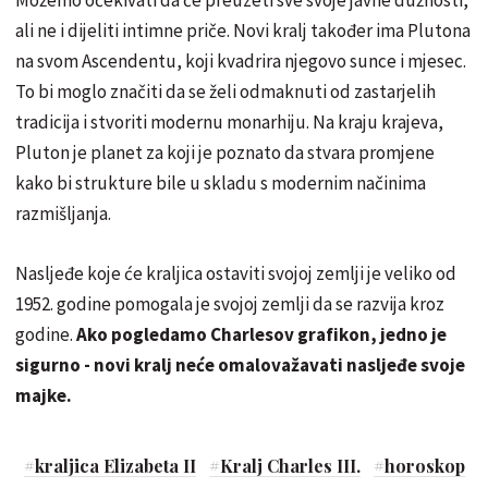
ali ne i dijeliti intimne priče. Novi kralj također ima Plutona
na svom Ascendentu, koji kvadrira njegovo sunce i mjesec.
To bi moglo značiti da se želi odmaknuti od zastarjelih
tradicija i stvoriti modernu monarhiju. Na kraju krajeva,
Pluton je planet za koji je poznato da stvara promjene
kako bi strukture bile u skladu s modernim načinima
razmišljanja.
Nasljeđe koje će kraljica ostaviti svojoj zemlji je veliko od
1952. godine pomogala je svojoj zemlji da se razvija kroz
godine.
Ako pogledamo Charlesov grafikon, jedno je
sigurno - novi kralj neće omalovažavati nasljeđe svoje
majke.
#
kraljica Elizabeta II
#
Kralj Charles III.
#
horoskop