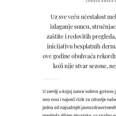
ZDRAVA KRAVA 
Uz sve veću učestalost me
izlaganje suncu, stručnja
zaštite i redovitih pregled
inicijativu besplatnih derm
ove godine obuhvaća rekordni
koži nije stvar sezone, 
U zemlji u kojoj sunce volimo gotovo 
ono nosi i najveći rizik za zdravlje n
jedna od najvažnijih javnozdravstvenih 
pregleda diljem Hrvatske, uz snažnu