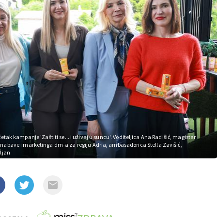
tak kampanje 'Zaštiti se... i uživaj u suncu'. Voditeljica Ana Radišić, magistar
ra nabave i marketinga dm-a za regiju Adria, ambasadorica Stella Zavišić,
uljan