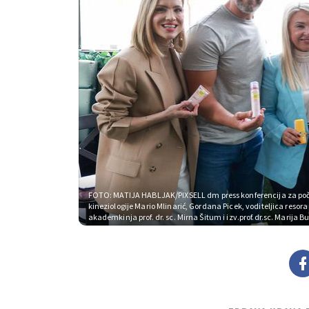
FOTO: MATIJA HABLJAK/PIXSELL
dm press konferencija za poče
kineziologije Mario Mlinarić, Gordana Picek, voditeljica reso
akademkinja prof. dr. sc. Mirna Šitum i izv.prof.dr.sc. Marija B