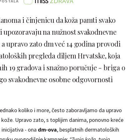
POSTALA
lanoma i činjenicu da koža pamti svako
ci upozoravaju na nužnost svakodnevne
a, a upravo zato dm već 14 godina provodi
atoloških pregleda diljem Hrvatske, koja
h 19 gradova i snažno poručuje - briga o
nego svakodnevne osobne odgovornosti
jednako koliko i more, često zaboravljamo da upravo
aše kože. Upravo zato, s toplijim danima, ponovno kreće
inicijativa - ona
dm-ova
, besplatnih dermatoloških
 poruku ovogodišnje kampanje:
“Tvoja koža, tvoja