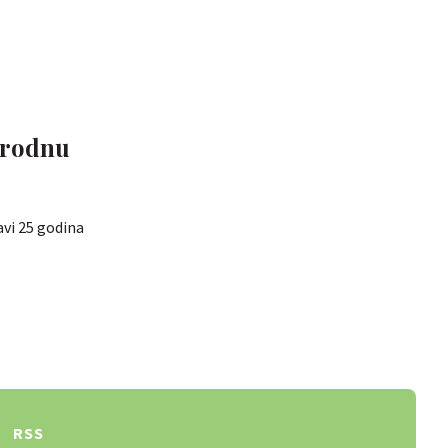
irodnu
avi 25 godina
RSS