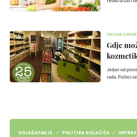
teško držati s
ENCIAN SUPE
Gdje mož
kozmeti
Jedan od pioni
rada. Počeci s
OGLAŠAVANJE
POLITIKA KOLAČIĆA
IMPRE