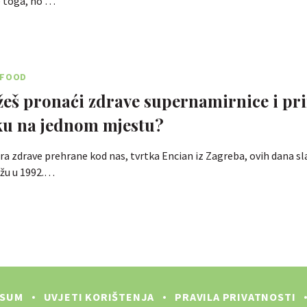
e toga, no …
RFOOD
eš pronaći zdrave supernamirnice i pr
ku na jednom mjestu?
ra zdrave prehrane kod nas, tvrtka Encian iz Zagreba, ovih dana sl
ežu u 1992.…
SSUM
UVJETI KORIŠTENJA
PRAVILA PRIVATNOSTI