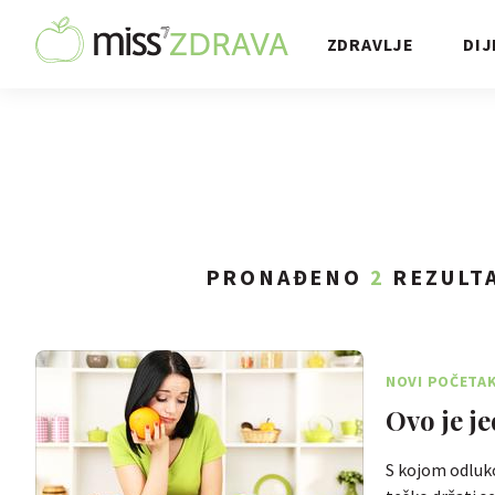
ZDRAVLJE
DIJ
PRONAĐENO
2
REZULTA
NOVI POČETA
Ovo je j
S kojom odlukom