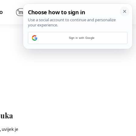
O
Sign in with Google
luka
 uvijek je