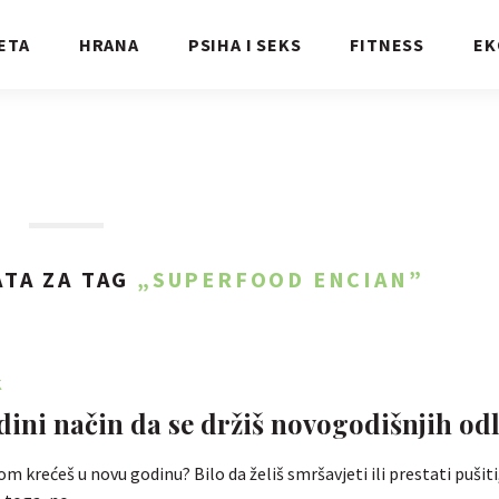
ETA
HRANA
PSIHA I SEKS
FITNESS
EK
TA ZA TAG
„SUPERFOOD ENCIAN”
K
edini način da se držiš novogodišnjih od
 krećeš u novu godinu? Bilo da želiš smršavjeti ili prestati pušiti,