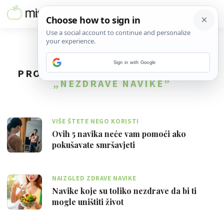
Sign in with Google
PRONAĐENO
2
REZULTATA ZA TAG
„NEZDRAVE NAVIKE”
VIŠE ŠTETE NEGO KORISTI
Ovih 5 navika neće vam pomoći ako
pokušavate smršavjeti
NAIZGLED ZDRAVE NAVIKE
Navike koje su toliko nezdrave da bi ti
mogle uništiti život