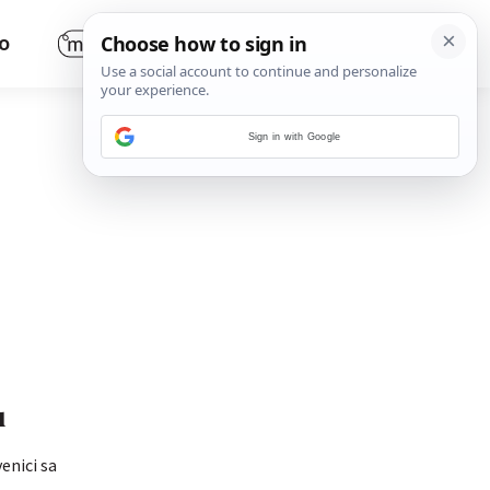
O
Sign in with Google
u
enici sa