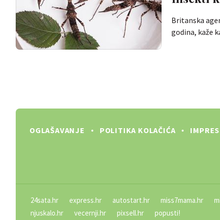
Britanska agen
godina, kaže 
OGLAŠAVANJE
POLITIKA KOLAČIĆA
IMPRE
24sata.hr
express.hr
autostart.hr
miss7mama.hr
m
njuskalo.hr
vecernji.hr
pixsell.hr
popusti!