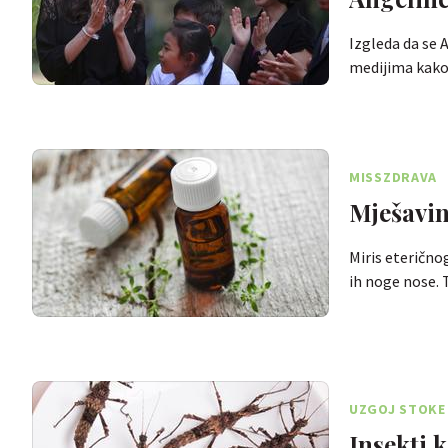
Izgleda da se 
medijima kak
MISSZDRAVA
Mješavin
Miris eterično
ih noge nose. 
UZGOJ STOKE 
Insekti 