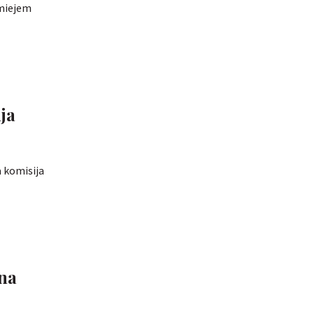
amiejem
ja
a komisija
 na