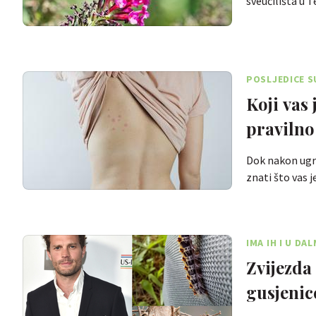
sveučilišta u T
POSLJEDICE S
Koji vas
pravilno
Dok nakon ugri
znati što vas j
IMA IH I U DAL
Zvijezda 
gusjenic