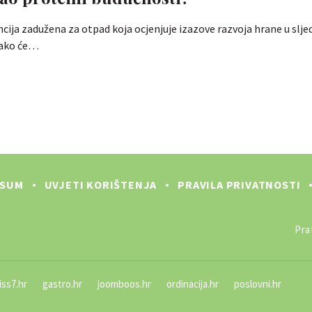
cija zadužena za otpad koja ocjenjuje izazove razvoja hrane u slje
kako će…
SSUM
UVJETI KORIŠTENJA
PRAVILA PRIVATNOSTI
Prat
iss7.hr
gastro.hr
joomboos.hr
ordinacija.hr
poslovni.hr