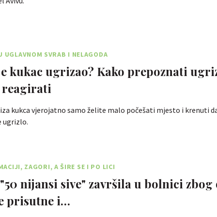
el Avivu.
U UGLAVNOM SVRAB I NELAGODA
 je kukac ugrizao? Kako prepoznati ugriz
 reagirati
za kukca vjerojatno samo želite malo počešati mjesto i krenuti dal
e ugrizlo.
MACIJI, ZAGORI, A ŠIRE SE I PO LICI
"50 nijansi sive" završila u bolnici zbog
e prisutne i…