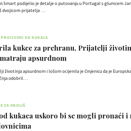
n Smart podijelio je detalje o putovanju u Portugal s glumcem J
 dvojicom prijatelja …
 PROIZVODI OD KUKACA
ila kukce za prehranu, Prijatelji životin
smatraju apsurdnom
lji životinja apsurdnom i lošom ocijenila je činjenicu da je Europsk
čnja odobril…
JE ZA OKOLIŠ
od kukaca uskoro bi se mogli pronaći i
lovnicima