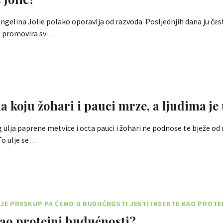
Angelina Jolie polako oporavlja od razvoda. Posljednjih dana ju čes
o promovira sv…
a koju žohari i pauci mrze, a ljudima j
g ulja paprene metvice i octa pauci i žohari ne podnose te bježe od
To ulje se…
JE PRESKUP PA ĆEMO U BUDUĆNOSTI JESTI INSEKTE KAO PROTE
kao proteini budućnosti?