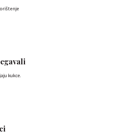
orištenje
jegavali
jaju kukce.
ci