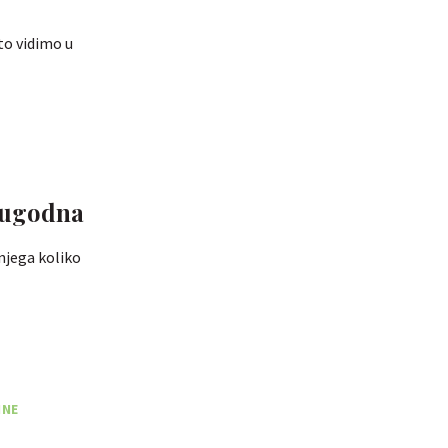
to vidimo u
e ugodna
 njega koliko
INE