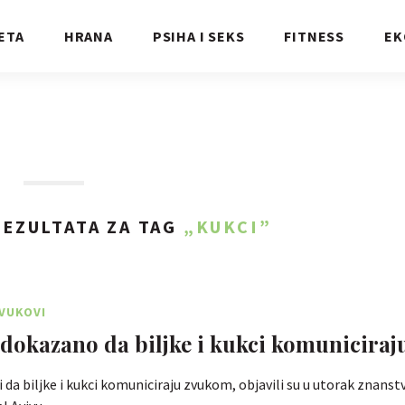
ETA
HRANA
PSIHA I SEKS
FITNESS
EK
EZULTATA ZA TAG
„KUKCI”
ZVUKOVI
 dokazano da biljke i kukci komuniciraj
 da biljke i kukci komuniciraju zvukom, objavili su u utorak znanstv