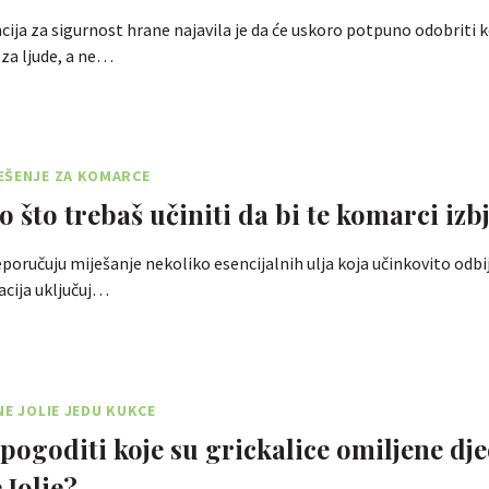
ija za sigurnost hrane najavila je da će uskoro potpuno odobriti k
 za ljude, a ne…
EŠENJE ZA KOMARCE
 što trebaš učiniti da bi te komarci izb
eporučuju miješanje nekoliko esencijalnih ulja koja učinkovito odbi
cija uključuj…
NE JOLIE JEDU KUKCE
 pogoditi koje su grickalice omiljene dje
 Jolie?