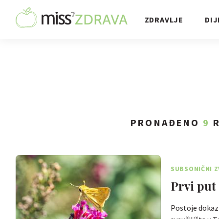
ZDRAVLJE
DIJ
PRONAĐENO
9
R
SUBSONIČNI 
Prvi put
Postoje dokazi