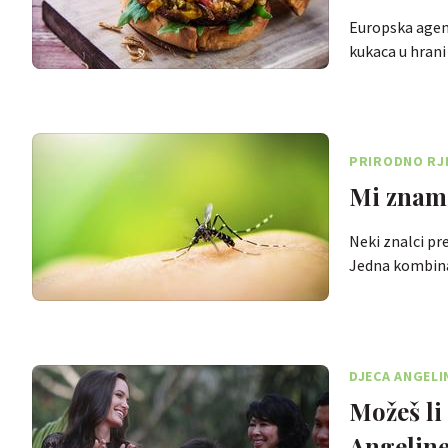
Europska agenc
kukaca u hrani
PRIRODNO RJ
Mi znamo
Neki znalci pr
Jedna kombina
DJECA ANGELI
Možeš li
Angeline