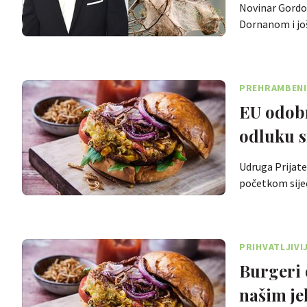
Novinar Gordo
Dornanom i još
PREHRAMBENI
EU odobr
odluku 
Udruga Prijate
početkom sije
PRIHVATLJIVI
Burgeri 
našim je