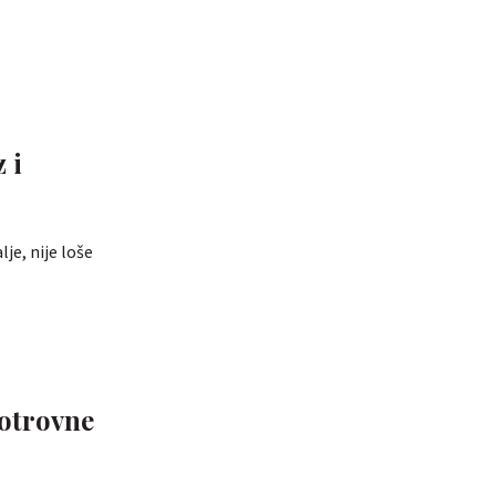
 i
je, nije loše
 otrovne