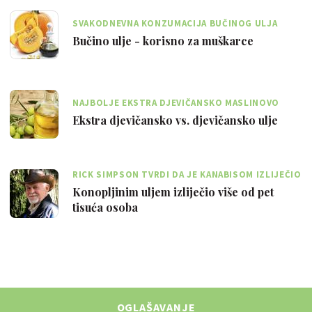
SVAKODNEVNA KONZUMACIJA BUČINOG ULJA
POMAŽE SMANJITI POVEĆANU PROSTATU
Bučino ulje - korisno za muškarce
NAJBOLJE EKSTRA DJEVIČANSKO MASLINOVO
ULJE NE SMIJE IMATI JAK MIRIS I OKUS
Ekstra djevičansko vs. djevičansko ulje
RICK SIMPSON TVRDI DA JE KANABISOM IZLIJEČIO
KARCINOM KOŽE I ARTRITIS
Konopljinim uljem izliječio više od pet
tisuća osoba
OGLAŠAVANJE