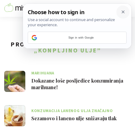
Sign in with Google
PRONAĐENO
5
REZULTATA ZA TAG
„KONPLJINO ULJE”
MARIHUANA
Dokazane loše posljedice konzumiranja
marihuane!
KONZUMACIJA LANENOG ULJA ZNAČAJNO
SMANJUJE GORNJI I DONJI KRVNI TLAK
Sezamovo i laneno ulje snižavaju tlak