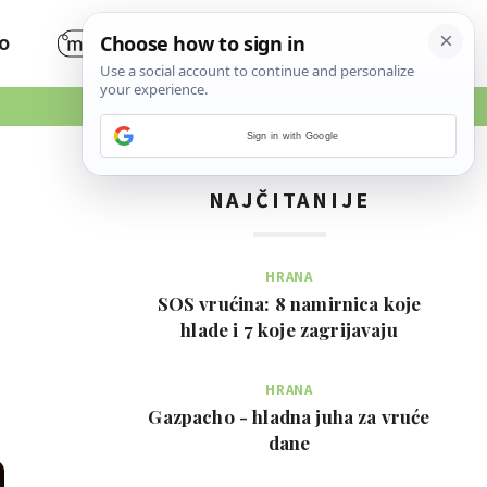
O
Sign in with Google
NAJČITANIJE
HRANA
SOS vrućina: 8 namirnica koje
hlade i 7 koje zagrijavaju
HRANA
Gazpacho - hladna juha za vruće
dane