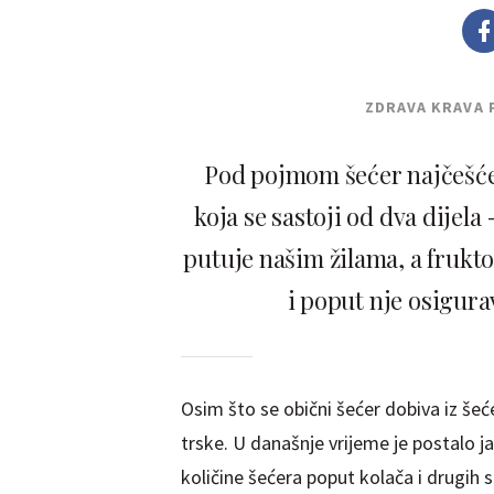
ZDRAVA KRAVA 
Pod pojmom šećer najčešć
koja se sastoji od dva dijela
putuje našim žilama, a frukt
i poput nje osigura
Osim što se obični šećer dobiva iz šeć
trske. U današnje vrijeme je postalo j
količine šećera poput kolača i drugih s