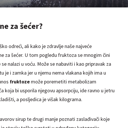
ene za šećer?
ško odreći, ali kako je zdravlje naše najveće
ne za šećer. U tom pogledu fruktoza se mnogim čini
oje se nalazi u voću. Može se nabaviti i kao pripravak za
i tu je i zamka jer u njemu nema vlakana kojih ima u
 unos
fruktoze
može poremetiti metabolizam
ća koja bi usporila njegovu apsorpciju, ide ravno u jetru
kladišti, a posljedica je višak kilograma.
 javorov sirup te drugi manje poznati zaslađivači koje
je steviju teško svrstati u određenu kategoriju