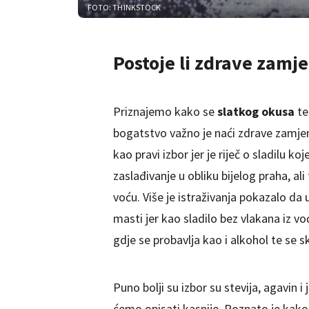
FOTO: THINKSTOCK
Postoje li zdrave zamj
Priznajemo kako se
slatkog okusa
te
bogatstvo važno je naći zdrave zamje
kao pravi izbor jer je riječ o sladilu k
zaslađivanje u obliku bijelog praha, al
voću. Više je istraživanja pokazalo da
masti jer kao sladilo bez vlakana iz vo
gdje se probavlja kao i alkohol te se s
Puno bolji su izbor su stevija, agavin i
ćemo opisati kasnije, Poznato je kako 