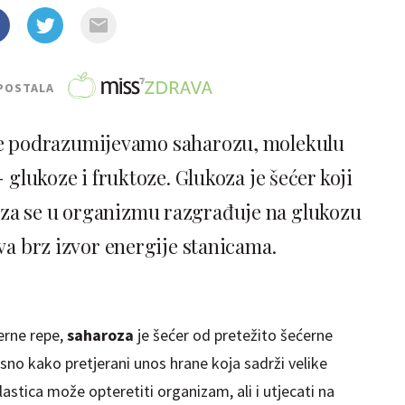
POSTALA
e podrazumijevamo saharozu, molekulu
 - glukoze i fruktoze. Glukoza je šećer koji
oza se u organizmu razgrađuje na glukozu
va brz izvor energije stanicama.
erne repe,
saharoza
je šećer od pretežito šećerne
asno kako pretjerani unos hrane koja sadrži velike
lastica može opteretiti organizam, ali i utjecati na