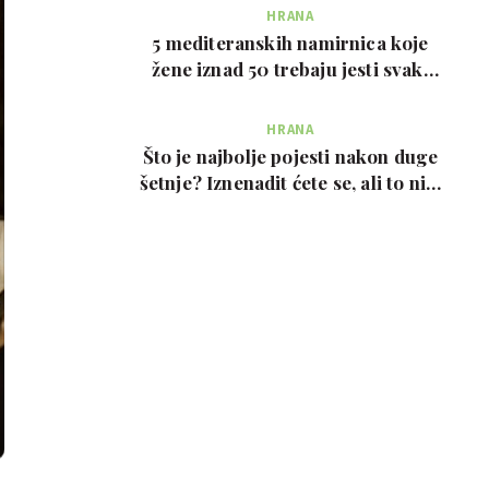
HRANA
5 mediteranskih namirnica koje
žene iznad 50 trebaju jesti svaki
tjedan, prema …
HRANA
Što je najbolje pojesti nakon duge
šetnje? Iznenadit ćete se, ali to nije
prote…