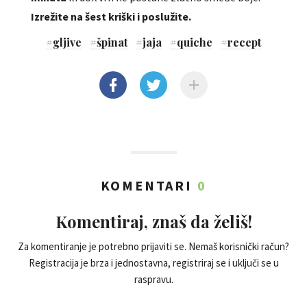
Izrežite na šest kriški i poslužite.
#
gljive
#
špinat
#
jaja
#
quiche
#
recept
KOMENTARI
0
Komentiraj, znaš da želiš!
Za komentiranje je potrebno prijaviti se. Nemaš korisnički račun?
Registracija je brza i jednostavna, registriraj se i uključi se u
raspravu.