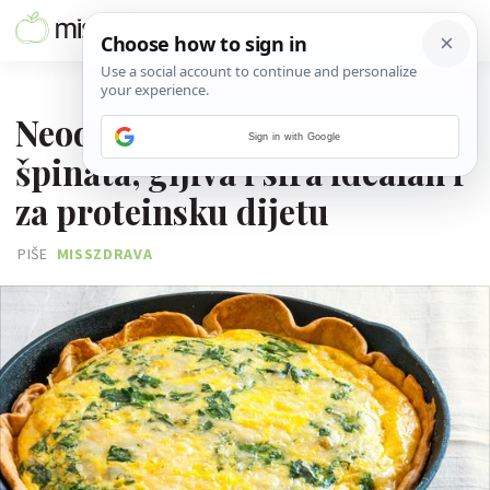
25. TRAVNJA 2026.
Neodoljivi složenac od
Sign in with Google
špinata, gljiva i sira idealan i
za proteinsku dijetu
PIŠE
MISSZDRAVA