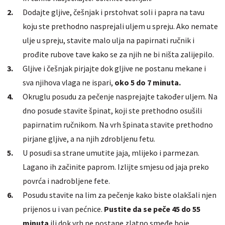
Dodajte gljive, češnjak i prstohvat soli i papra na tavu
koju ste prethodno nasprejali uljem u spreju. Ako nemate
ulje u spreju, stavite malo ulja na papirnati ručnik i
prođite rubove tave kako se za njih ne bi ništa zalijepilo.
Gljive i češnjak pirjajte dok gljive ne postanu mekane i
sva njihova vlaga ne ispari,
oko 5 do 7 minuta.
Okruglu posudu za pečenje nasprejajte također uljem. Na
dno posude stavite špinat, koji ste prethodno osušili
papirnatim ručnikom. Na vrh špinata stavite prethodno
pirjane gljive, a na njih zdrobljenu fetu.
U posudi sa strane umutite jaja, mlijeko i parmezan.
Lagano ih začinite paprom. Izlijte smjesu od jaja preko
povrća i nadrobljene fete.
Posudu stavite na lim za pečenje kako biste olakšali njen
prijenos u i van pećnice.
Pustite da se peče 45 do 55
minuta
ili dok vrh ne postane zlatno smeđe boje.