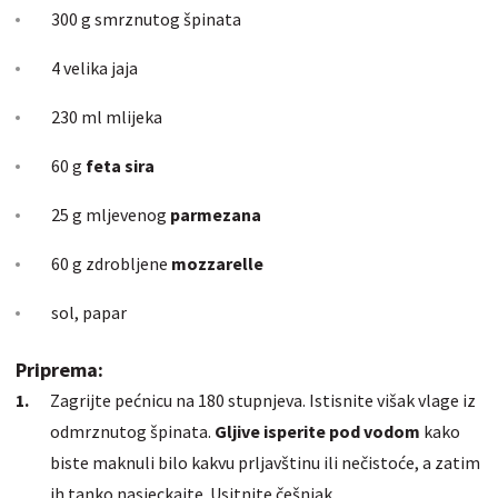
300 g smrznutog špinata
4 velika jaja
230 ml mlijeka
60 g
feta sira
25 g mljevenog
parmezana
60 g zdrobljene
mozzarelle
sol, papar
Priprema:
Zagrijte pećnicu na 180 stupnjeva. Istisnite višak vlage iz
odmrznutog špinata.
Gljive isperite pod vodom
kako
biste maknuli bilo kakvu prljavštinu ili nečistoće, a zatim
ih tanko nasjeckajte. Usitnite češnjak.