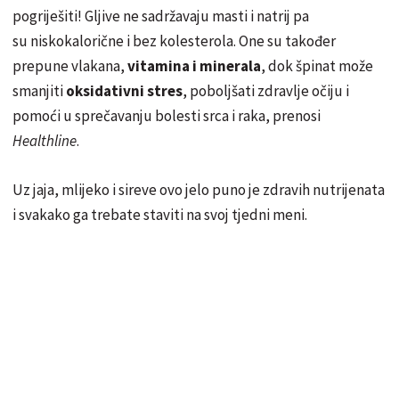
pogriješiti! Gljive ne sadržavaju masti i natrij pa
su niskokalorične i bez kolesterola. One su također
prepune vlakana,
vitamina i minerala
, dok špinat može
smanjiti
oksidativni stres
, poboljšati zdravlje očiju i
pomoći u sprečavanju bolesti srca i raka, prenosi
Healthline
.
Uz jaja, mlijeko i sireve ovo jelo puno je zdravih nutrijenata
i svakako ga trebate staviti na svoj tjedni meni.