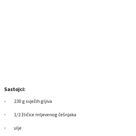
Sastojci:
230 g svježih gljiva
1/2 žličice mljevenog češnjaka
ulje