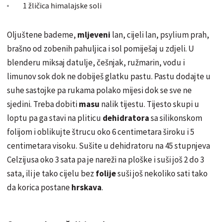
1 žličica himalajske soli
Oljuštene bademe,
mljeveni
lan, cijeli lan,
psylium
prah,
brašno od zobenih pahuljica i sol pomiješaj u zdjeli. U
blenderu miksaj datulje, češnjak, ružmarin, vodu i
limunov sok dok ne dobiješ glatku pastu. Pastu dodajte u
suhe sastojke pa rukama polako mijesi dok se sve ne
sjedini. Treba dobiti
masu
nalik tijestu. Tijesto skupi u
loptu pa ga stavi na pliticu
dehidratora
sa silikonskom
folijom i oblikujte štrucu oko 6 centimetara široku i 5
centimetara visoku. Sušite u dehidratoru na 45 stupnjeva
Celzijusa oko 3 sata pa je nareži na ploške i suši još 2 do 3
sata, ili je tako cijelu bez
folije
suši još nekoliko sati tako
da korica postane
hrskava
.