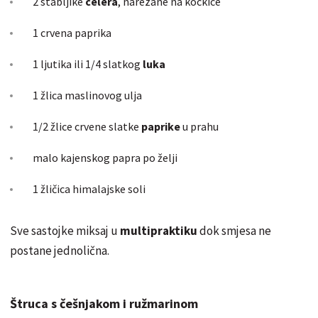
2 stabljike
celera
, narezane na kockice
1 crvena paprika
1 ljutika ili 1/4 slatkog
luka
1 žlica maslinovog ulja
1/2 žlice crvene slatke
paprike
u prahu
malo kajenskog papra po želji
1 žličica himalajske soli
Sve sastojke
miksaj
u
multipraktiku
dok smjesa ne
postane jednolična.
Štruca s češnjakom i ružmarinom