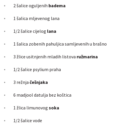
2 šalice oguljenih
badema
1 šalica mljevenog lana
1/2 šalice cijelog
lana
1 šalica zobenih pahuljica samljevenih u brašno
3 žlice usitnjenih mladih listova
ružmarina
1/2 šalice
psylium
praha
3 režnja
češnjaka
6
madjool
datulja bez koštica
1 žlica limunovog
soka
1/2 šalice vode