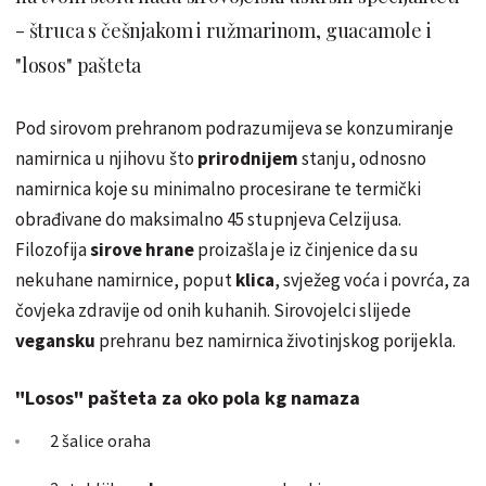
- štruca s češnjakom i ružmarinom, guacamole i
"losos" pašteta
Pod sirovom prehranom podrazumijeva se konzumiranje
namirnica u njihovu što
prirodnijem
stanju, odnosno
namirnica koje su minimalno procesirane te termički
obrađivane do maksimalno 45 stupnjeva Celzijusa.
Filozofija
sirove hrane
proizašla je iz činjenice da su
nekuhane namirnice, poput
klica
, svježeg voća i povrća, za
čovjeka zdravije od onih kuhanih.
Sirovojelci
slijede
vegansku
prehranu bez namirnica životinjskog porijekla.
"Losos" pašteta za oko pola kg namaza
2 šalice oraha