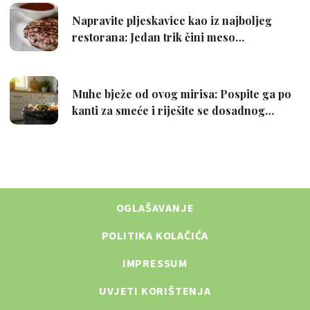
OGLAŠAVANJE
POLITIKA KOLAČIĆA
IMPRESSUM
UVJETI KORIŠTENJA