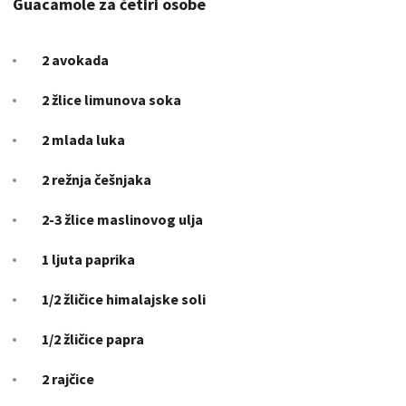
Guacamole za četiri osobe
2
avokada
2 žlice limunova soka
2 mlada luka
2 režnja
češnjaka
2-3 žlice maslinovog ulja
1 ljuta
paprika
1/2 žličice himalajske soli
1/2 žličice papra
2
rajčice