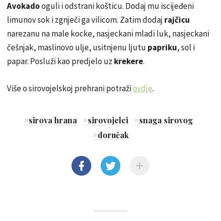
Avokado
oguli i odstrani košticu. Dodaj mu iscijeđeni
limunov sok i zgnječi ga vilicom. Zatim dodaj
rajčicu
narezanu na male kocke, nasjeckani mladi luk, nasjeckani
češnjak, maslinovo ulje, usitnjenu ljutu
papriku
, sol i
papar. Posluži kao predjelo uz
krekere
.
Više
o
sirovojelskoj
prehrani potraži
ovdje
.
#
sirova hrana
#
sirovojelci
#
snaga sirovog
#
doručak