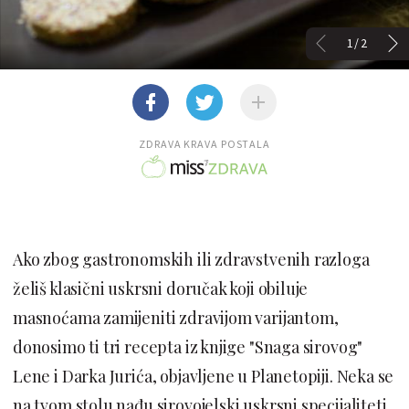
1/2
ZDRAVA KRAVA POSTALA
Ako zbog gastronomskih ili zdravstvenih razloga
želiš klasični uskrsni doručak koji obiluje
masnoćama zamijeniti zdravijom varijantom,
donosimo ti tri recepta iz knjige "Snaga sirovog"
Lene i Darka Jurića, objavljene u Planetopiji. Neka se
na tvom stolu nađu sirovojelski uskrsni specijaliteti