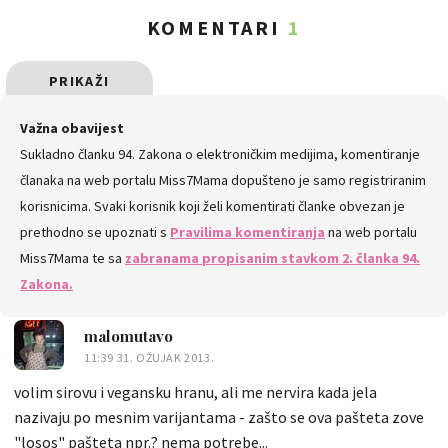
KOMENTARI
1
PRIKAŽI
SVE
Važna obavijest
Sukladno članku 94. Zakona o elektroničkim medijima, komentiranje
KOMENTARE
članaka na web portalu Miss7Mama dopušteno je samo registriranim
korisnicima. Svaki korisnik koji želi komentirati članke obvezan je
prethodno se upoznati s
Pravilima komentiranja
na web portalu
Miss7Mama te sa
zabranama propisanim stavkom 2. članka 94.
Zakona.
malomutavo
11:39 31. OŽUJAK 2013.
volim sirovu i vegansku hranu, ali me nervira kada jela
nazivaju po mesnim varijantama - zašto se ova pašteta zove
"losos" pašteta npr.? nema potrebe...