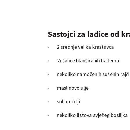
Sastojci za lađice od k
2 srednje velika krastavca
½ šalice blanširanih badema
nekoliko namočenih sušenih rajč
maslinovo ulje
sol po želji
nekoliko listova svježeg bosiljka