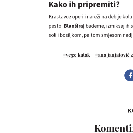
Kako ih pripremiti?
Krastavce operi i nareži na deblje kol
pesto.
Blanširaj
bademe, izmiksaj ih
soli i bosiljkom, pa tom smjesom nadj
#
vege kutak
#
ana janjatović 
K
Komentir