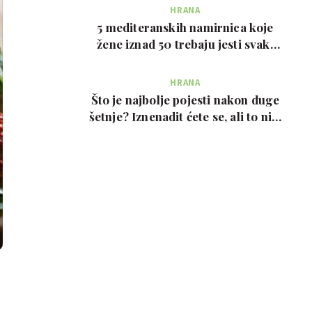
HRANA
5 mediteranskih namirnica koje
žene iznad 50 trebaju jesti svaki
tjedan, prema …
HRANA
Što je najbolje pojesti nakon duge
šetnje? Iznenadit ćete se, ali to nije
prote…