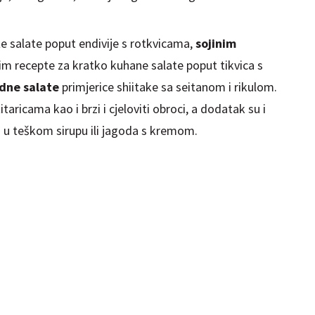
že salate poput endivije s rotkvicama,
sojinim
m recepte za kratko kuhane salate poput tikvica s
dne salate
primjerice shiitake sa seitanom i rikulom.
taricama kao i brzi i cjeloviti obroci, a dodatak su i
 u teškom sirupu ili jagoda s kremom.