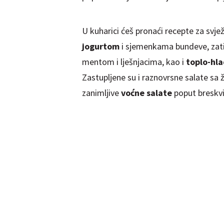
U kuharici ćeš pronaći recepte za svje
jogurtom
i sjemenkama bundeve, zati
mentom i lješnjacima, kao i
toplo-hla
Zastupljene su i raznovrsne salate sa ži
zanimljive
voćne salate
poput breskvi