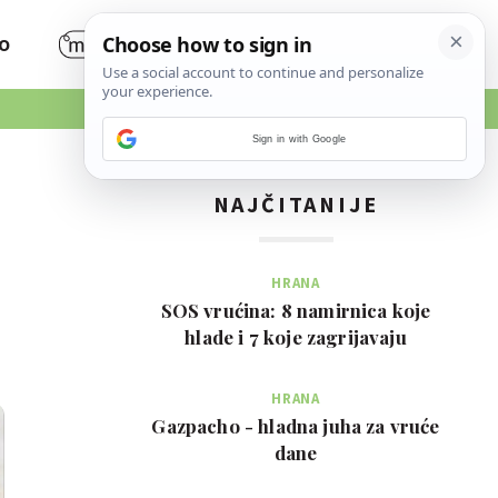
O
Sign in with Google
NAJČITANIJE
HRANA
SOS vrućina: 8 namirnica koje
hlade i 7 koje zagrijavaju
HRANA
Gazpacho - hladna juha za vruće
dane