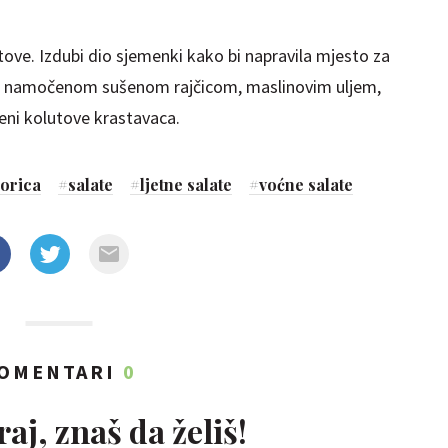
utove. Izdubi dio sjemenki kako bi napravila mjesto za
 s namočenom sušenom rajčicom, maslinovim uljem,
eni kolutove krastavaca.
zorica
#
salate
#
ljetne salate
#
voćne salate
OMENTARI
0
aj, znaš da želiš!