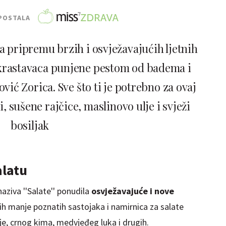
POSTALA
za pripremu brzih i osvježavajućih ljetnih
d krastavaca punjene pestom od badema i
ović Zorica. Sve što ti je potrebno za ovaj
, sušene rajčice, maslinovo ulje i svježi
bosiljak
alatu
aziva ''Salate'' ponudila
osvježavajuće i nove
ih manje poznatih sastojaka i namirnica za salate
je, crnog kima, medvjeđeg luka i drugih.