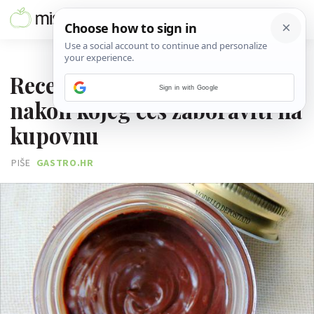
12. RUJNA 2016.
Recept za domaću Nutellu
Sign in with Google
nakon kojeg ćeš zaboraviti na
kupovnu
PIŠE
GASTRO.HR