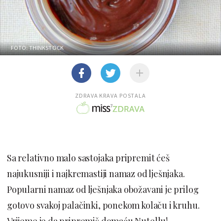
FOTO: THINKSTOCK
ZDRAVA KRAVA POSTALA
Sa relativno malo sastojaka pripremit ćeš
najukusniji i najkremastiji namaz od lješnjaka.
Popularni namaz od lješnjaka obožavani je prilog
gotovo svakoj palačinki, ponekom kolaču i kruhu.
Vrijeme je da pripremiš domaću Nutellu!