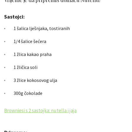
Sastojci:
1 šalica lješnjaka, tostiranih
1/4 šalice šećera
1 žlica kakao praha
1 žličica soli
3 žlice kokosovog ulja
300g čokolade
Browniesi s 2 sastojka: nutella i jaja