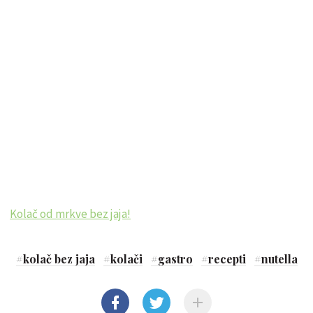
Kolač od mrkve bez jaja!
#
kolač bez jaja
#
kolači
#
gastro
#
recepti
#
nutella