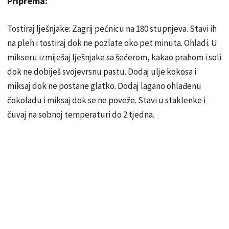
Priprema:
Tostiraj lješnjake: Zagrij pećnicu na 180 stupnjeva. Stavi ih
na pleh i tostiraj dok ne pozlate oko pet minuta. Ohladi. U
mikseru izmiješaj lješnjake sa šećerom, kakao prahom i soli
dok ne dobiješ svojevrsnu pastu. Dodaj ulje kokosa i
miksaj dok ne postane glatko. Dodaj lagano ohlađenu
čokoladu i miksaj dok se ne poveže. Stavi u staklenke i
čuvaj na sobnoj temperaturi do 2 tjedna.