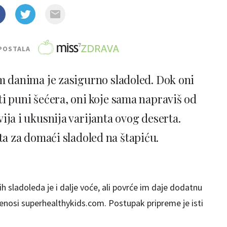
POSTALA
im danima je zasigurno sladoled. Dok oni
ti puni šećera, oni koje sama napraviš od
vija i ukusnija varijanta ovog deserta.
ta za domaći sladoled na štapiću.
 sladoleda je i dalje voće, ali povrće im daje dodatnu
prenosi superhealthykids.com. Postupak pripreme je isti