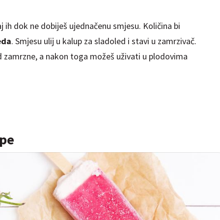
j ih dok ne dobiješ ujednačenu smjesu. Količina bi
eda
. Smjesu ulij u kalup za sladoled i stavi u zamrzivač.
d zamrzne, a nakon toga možeš uživati u plodovima
epe