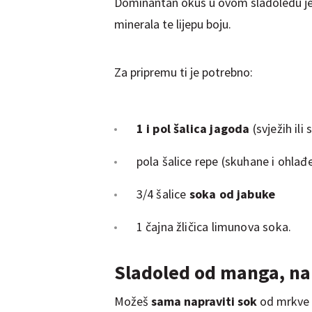
Dominantan okus u ovom sladoledu je
minerala te lijepu boju.
Za pripremu ti je potrebno:
1 i pol šalica jagoda
(svježih ili
pola šalice repe (skuhane i ohlađ
3/4 šalice
soka od jabuke
1 čajna žličica limunova soka.
Sladoled od manga, na
Možeš
sama napraviti sok
od mrkve i