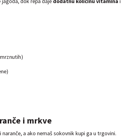
 jagoda, dok repa daje
dodatnu količinu vitamina
i
 smrznutih)
ene)
ranče i mrkve
 naranče, a ako nemaš sokovnik kupi ga u trgovini.