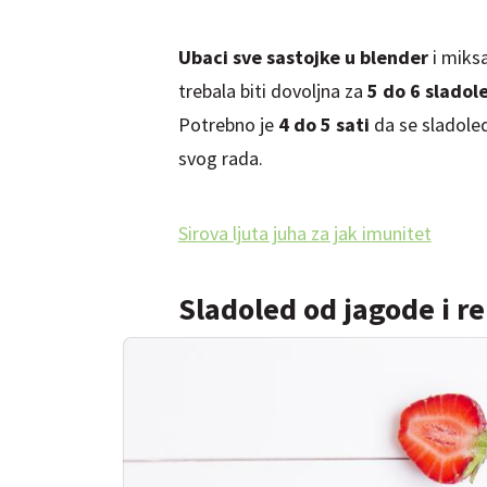
Ubaci sve sastojke u blender
i miksa
trebala biti dovoljna za
5 do 6 sladol
Potrebno je
4 do 5 sati
da se sladole
svog rada.
Sirova ljuta juha za jak imunitet
Sladoled od jagode i r