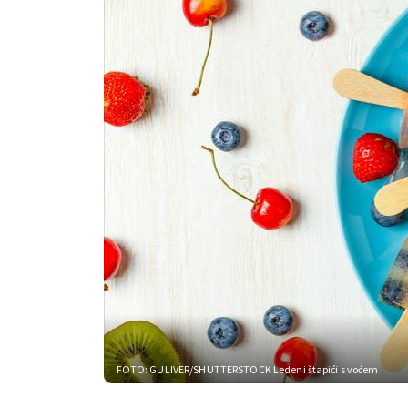
FOTO: GULIVER/SHUTTERSTOCK
Ledeni štapići s voćem