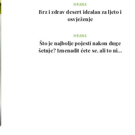
HRANA
Brz i zdrav desert idealan za ljeto i
osvježenje
HRANA
Što je najbolje pojesti nakon duge
šetnje? Iznenadit ćete se, ali to nije
prote…