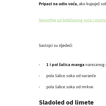
Pripazi na udio voća
, ako kupuješ so
Smoothie od bobičastog voća i moćn
Sastojci su sljedeći:
1 i pol šalica manga
narezanog n
pola šalice soka od naranče
pola šalice soka od mrkve.
Sladoled od limete