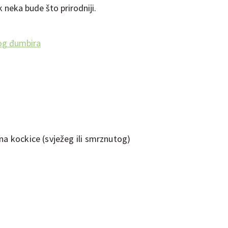
k neka bude što prirodniji.
og đumbira
a kockice (svježeg ili smrznutog)