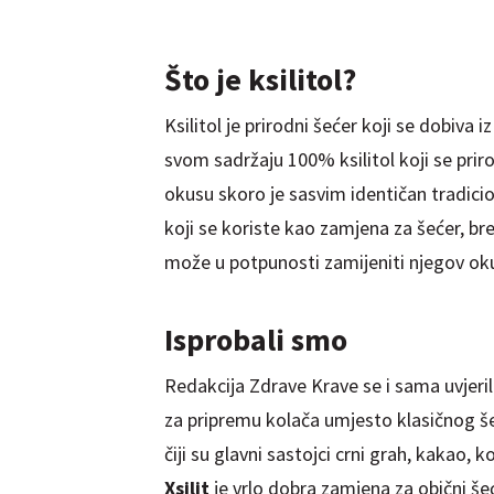
Što je ksilitol?
Ksilitol je prirodni šećer koji se dobiva
svom sadržaju 100% ksilitol koji se prir
okusu skoro je sasvim identičan tradici
koji se koriste kao zamjena za šećer, br
može u potpunosti zamijeniti njegov ok
Isprobali smo
Redakcija Zdrave Krave se i sama uvjeril
za pripremu kolača umjesto klasičnog šeće
čiji su glavni sastojci crni grah, kakao, k
Xsilit
je vrlo dobra zamjena za obični šeć