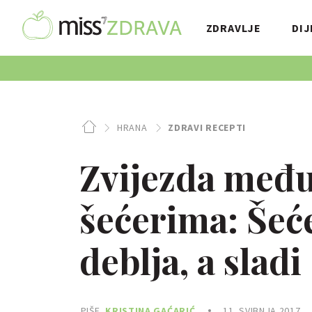
ZDRAVLJE
DIJ
HRANA
ZDRAVI RECEPTI
Zvijezda međ
šećerima: Šeće
deblja, a sladi
PIŠE
KRISTINA GAĆARIĆ
11. SVIBNJA 2017.