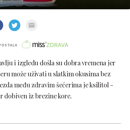
POSTALA
avlju i izgledu došla su dobra vremena jer
ećeru može uživati u slatkim okusima bez
jezda među zdravim šećerima je ksilitol -
r dobiven iz brezine kore.