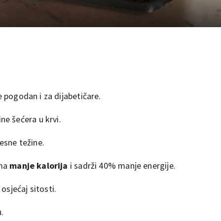
e pogodan i za dijabetičare.
ne šećera u krvi.
esne težine.
ma
manje kalorija
i sadrži 40% manje energije.
osjećaj sitosti.
.