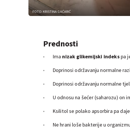
FOTO: KRISTINA GAĆARIĆ
Prednosti
Ima
nizak glikemijski indeks
pa j
Doprinosi održavanju normalne razi
Doprinosi održavanju normalne tjel
U odnosu na šećer (saharozu) on i
Ksilitol se polako apsorbira pa daje 
Ne hrani loše bakterije u organizmu