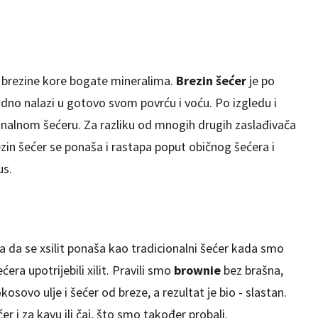
 iz brezine kore bogate mineralima.
Brezin šećer
je po
odno nalazi u gotovo svom povrću i voću. Po izgledu i
onalnom šećeru. Za razliku od mnogih drugih zaslađivača
ezin šećer se ponaša i rastapa poput običnog šećera i
us.
a da se xsilit ponaša kao tradicionalni šećer kada smo
ra upotrijebili xilit. Pravili smo
brownie
bez brašna,
okosovo ulje i šećer od breze, a rezultat je bio - slastan.
er i za kavu ili čaj, što smo također probali.