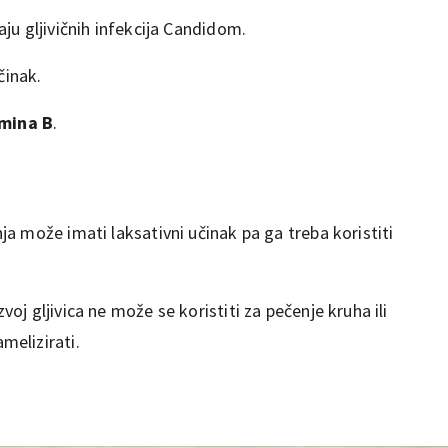
aju gljivičnih infekcija Candidom.
činak.
mina B
.
ja može imati laksativni učinak pa ga treba koristiti
oj gljivica ne može se koristiti za pečenje kruha ili
melizirati.