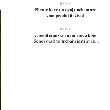
HRANA
Pijenje kave na ovaj način može
vam produžiti život
HRANA
5 mediteranskih namirnica koje
žene iznad 50 trebaju jesti svaki
tjedan, prema …