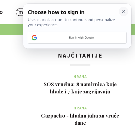
O
Sign in with Google
NAJČITANIJE
HRANA
SOS vrućina: 8 namirnica koje
hlade i 7 koje zagrijavaju
HRANA
Gazpacho - hladna juha za vruće
dane