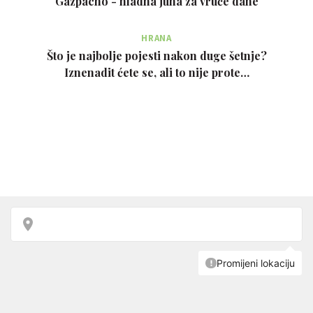
Gazpacho - hladna juha za vruće dane
HRANA
Što je najbolje pojesti nakon duge šetnje?
Iznenadit ćete se, ali to nije prote…