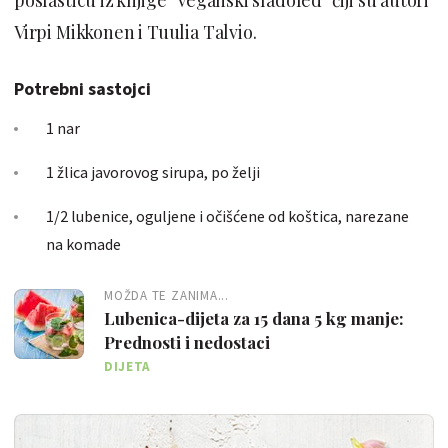
Virpi Mikkonen i Tuulia Talvio.
Potrebni sastojci
1 nar
1 žlica javorovog sirupa, po želji
1/2 lubenice, oguljene i očišćene od koštica, narezane
na komade
MOŽDA TE ZANIMA...
Lubenica-dijeta za 15 dana 5 kg manje:
Prednosti i nedostaci
DIJETA