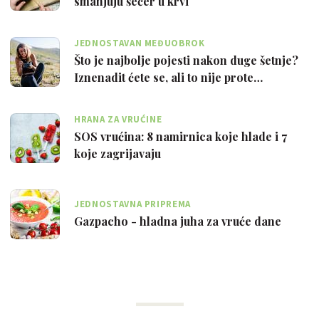
smanjuju šećer u krvi
JEDNOSTAVAN MEĐUOBROK
Što je najbolje pojesti nakon duge šetnje?
Iznenadit ćete se, ali to nije prote…
HRANA ZA VRUĆINE
SOS vrućina: 8 namirnica koje hlade i 7
koje zagrijavaju
JEDNOSTAVNA PRIPREMA
Gazpacho - hladna juha za vruće dane