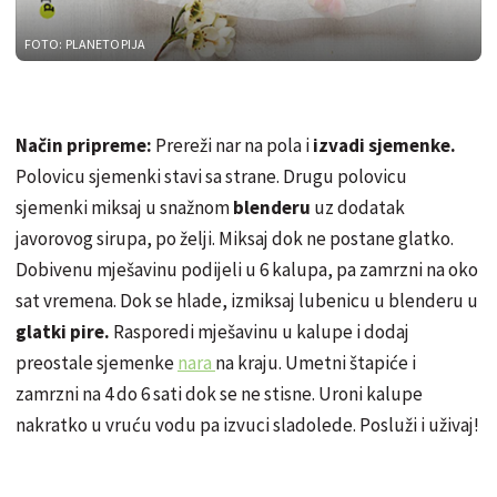
FOTO: PLANETOPIJA
Način pripreme:
Prereži nar na pola i
izvadi sjemenke.
Polovicu sjemenki stavi sa strane. Drugu polovicu
sjemenki miksaj u snažnom
blenderu
uz dodatak
javorovog sirupa, po želji. Miksaj dok ne postane glatko.
Dobivenu mješavinu podijeli u 6 kalupa, pa zamrzni na oko
sat vremena. Dok se hlade, izmiksaj lubenicu u blenderu u
glatki pire.
Rasporedi mješavinu u kalupe i dodaj
preostale sjemenke
nara
na kraju. Umetni štapiće i
zamrzni na 4 do 6 sati dok se ne stisne. Uroni kalupe
nakratko u vruću vodu pa izvuci sladolede. Posluži i uživaj!