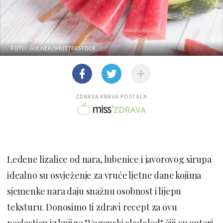
FOTO: GULIVER/SHUTTERSTOCK
ZDRAVA KRAVA POSTALA
Ledene lizalice od nara, lubenice i javorovog sirupa
idealno su osvježenje za vruće ljetne dane kojima
sjemenke nara daju snažnu osobnost i lijepu
teksturu. Donosimo ti zdravi recept za ovu
poslasticu iz knjige "Veganski sladoled" čiji su autori