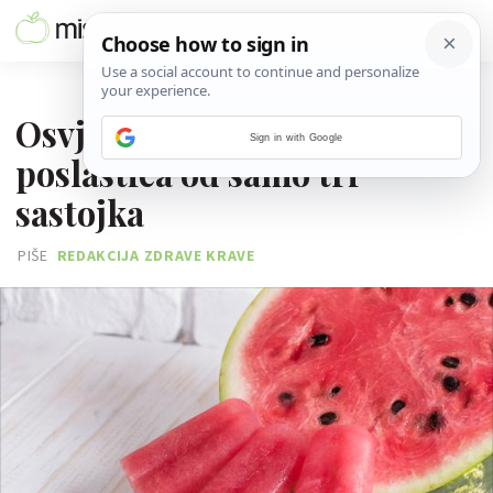
04. KOLOVOZA 2017.
Osvježavajuća ledena
Sign in with Google
poslastica od samo tri
sastojka
PIŠE
REDAKCIJA ZDRAVE KRAVE