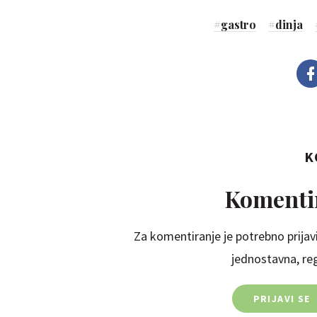
#
gastro
#
dinja
K
Komentir
Za komentiranje je potrebno prijavi
jednostavna, regi
PRIJAVI SE