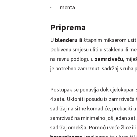
menta
Priprema
U
blenderu
ili štapnim mikserom usitn
Dobivenu smjesu uliti u staklenu ili 
na ravnu podlogu u
zamrzivaču
, mije
je potrebno zamrznuti sadržaj s ruba 
Postupak se ponavlja dok cjelokupan s
4 sata. Ukloniti posudu iz zamrzivača 
sadržaj na sitne komadiće, prebaciti u
zamrzivač na minimalno još jedan sat. 
sadržaj omekša. Pomoću veće žlice ili ž
borovnicama
i malinama te ukrasiti 