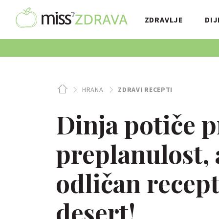
ZDRAVLJE
DIJ
HRANA
ZDRAVI RECEPTI
Dinja potiče 
preplanulost,
odličan recep
desert!