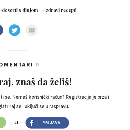
#
deserti s dinjom
#
zdravi recepti
OMENTARI
0
aj, znaš da želiš!
ti se. Nemaš korisnički račun? Registracija je brza i
striraj se i uključi se u raspravu.
ILI
PRIJAVA