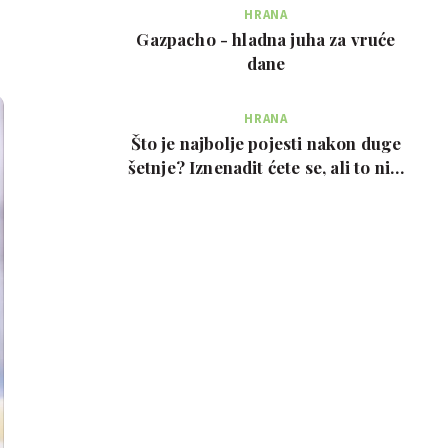
HRANA
Gazpacho - hladna juha za vruće
dane
HRANA
Što je najbolje pojesti nakon duge
šetnje? Iznenadit ćete se, ali to nije
prote…