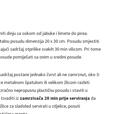
iti dinju sa sokom od jabuke i limete do pirea.
metalnu posudu dimenzija 20 x 30 cm. Posudu smjestiti
šajući sadržaj otprilike svakih 30 min vilicom. Pri tome
posude pomiješati sa onim u sredini posude.
adržaj postane jednako čvrst ali ne zamrznut, oko 3-
te metalnom špatulom ili velikom žlicom razbiti
 zračno nepropusnu plastičnu posudu i staviti u
Izvaditi iz
zamrzivača 20 min prije serviranja
da
lice za sladoled servirati u zdjelice, posuti
listićima mente.