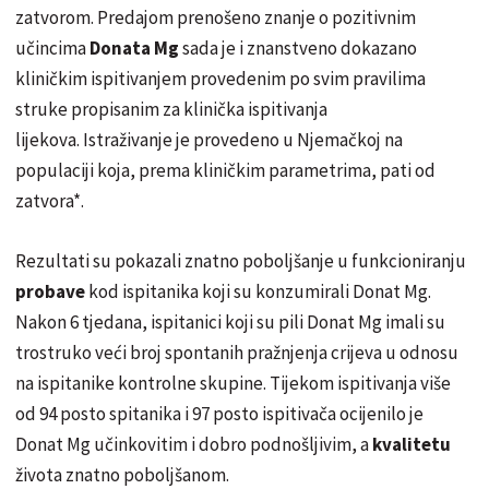
zatvorom. Predajom prenošeno znanje o pozitivnim
učincima
Donata Mg
sada je i znanstveno dokazano
kliničkim ispitivanjem provedenim po svim pravilima
struke propisanim za klinička ispitivanja
lijekova. Istraživanje je provedeno u Njemačkoj na
populaciji koja, prema kliničkim parametrima, pati od
zatvora*.
Rezultati su pokazali znatno poboljšanje u funkcioniranju
probave
kod ispitanika koji su konzumirali Donat Mg.
Nakon 6 tjedana, ispitanici koji su pili Donat Mg imali su
trostruko veći broj spontanih pražnjenja crijeva u odnosu
na ispitanike kontrolne skupine. Tijekom ispitivanja više
od 94 posto spitanika i 97 posto ispitivača ocijenilo je
Donat Mg učinkovitim i dobro podnošljivim, a
kvalitetu
života znatno poboljšanom.