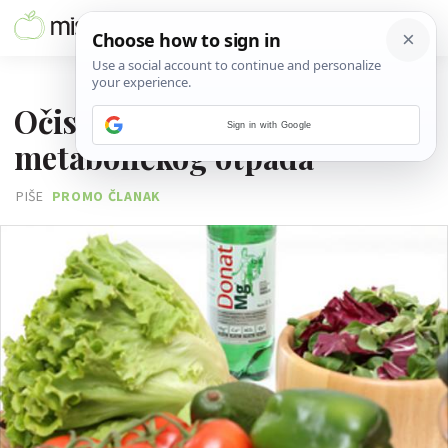
07. SVIBNJA 2015.
Očisti organizam od
Sign in with Google
metaboličkog otpada
PIŠE
PROMO ČLANAK