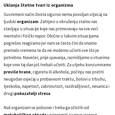
Uklanja štetne tvari iz organizma
Suvremeni način života sigurno nema povoljan utjecaj na
ljudski
organizam
. Zahtjevi u okruženju stalno nas
stavljaju u situacije koje nas primoravaju na sve veći
mentalni i fizički napor. Obično u takvim situacijama
pogrešno reagiramo jer nam se često čini da imamo
premalo vremena te da ne možemo učiniti sve što je
potrebno. Navečer, prije spavanja, razmišljamo o stvarima
koje smo taj dan još trebali učiniti. Za utjehu konzumiramo
previše hrane
, cigareta ili alkohola, počinju nas pratiti
neugodan osjećaj u probavnom traktu, bolovi u trbuhu,
tjeskoba, napetost, zabrinutost, razdražljivost, nesanica i
drugi
pokazatelji stresa
.
Naš organizam se pobunio i treba ga očistiti od
metaboličkog otpada
i pripremiti za nove izazove.