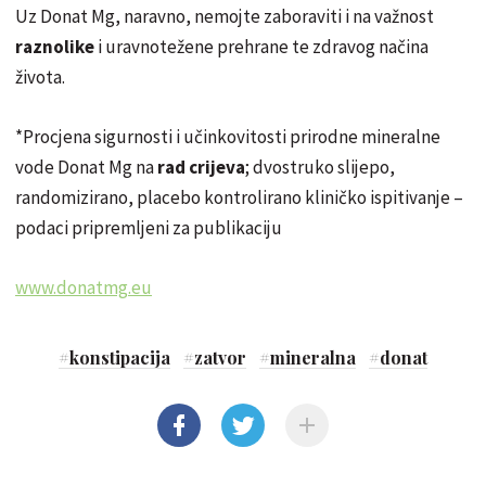
Uz Donat Mg, naravno, nemojte zaboraviti i na važnost
raznolike
i uravnotežene prehrane te zdravog načina
života.
*Procjena sigurnosti i učinkovitosti prirodne mineralne
vode Donat Mg na
rad crijeva
; dvostruko slijepo,
randomizirano, placebo kontrolirano kliničko ispitivanje –
podaci pripremljeni za publikaciju
www.
donatmg
.eu
#
konstipacija
#
zatvor
#
mineralna
#
donat