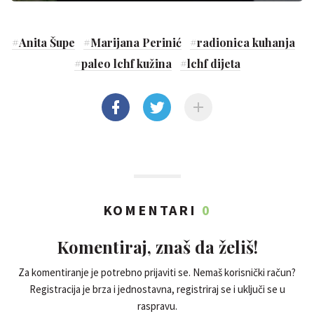
#
Anita Šupe
#
Marijana Perinić
#
radionica kuhanja
#
paleo lchf kužina
#
lchf dijeta
KOMENTARI
0
Komentiraj, znaš da želiš!
Za komentiranje je potrebno prijaviti se. Nemaš korisnički račun?
Registracija je brza i jednostavna, registriraj se i uključi se u
raspravu.