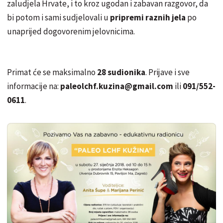
zaludjela Hrvate, i to kroz ugodan i zabavan razgovor, da
bi potom i sami sudjelovali u
pripremi raznih jela
po
unaprijed dogovorenim jelovnicima.
Primat će se maksimalno
28 sudionika
. Prijave i sve
informacije na:
paleolchf.kuzina@gmail.com
ili
091/552-
0611
.