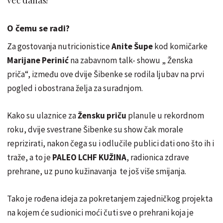
O čemu se radi?
Za gostovanja nutricionistice
Anite Šupe
kod komičarke
Marijane Perinić
na zabavnom talk- showu „ Ženska
priča“, između ove dvije Šibenke se rodila ljubav na prvi
pogled i obostrana želja za suradnjom.
Kako su ulaznice za
Žensku priču
planule u rekordnom
roku, dvije svestrane Šibenke su show čak morale
reprizirati, nakon čega su i odlučile publici dati ono što ih i
traže, a to je
PALEO LCHF KUŽINA
, radionica zdrave
prehrane, uz puno kužinavanja te još više smijanja.
Tako je rođena ideja za pokretanjem zajedničkog projekta
na kojem će sudionici moći čuti sve o prehrani koja je