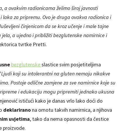
ima, a ovakvim radionicama želimo široj javnosti
 i laka za pripremu. Ovo je druga ovakva radionica i
oduševljeni činjenicom da se kroz učenje i male tajne
jela, a ujedno i približiti bezglutenske namirnice i
rektorica tvrtke Pretti.
kusne
bezglutenske
slastice svim posjetiteljima
'
Ljudi koji su intolerantni na gluten nemaju nikakve
tima. Postoje odlične zamjene za sve namirnice koje su
pripreme i edukaciju mogu pripremiti jednako ukusna
njenović ističući kako je danas vrlo lako doći do
no
deklarirano
na omotu takvih namirnica, a njihova
lnim uvjetima
, tako da nema opasnosti da čestice
e proizvode.