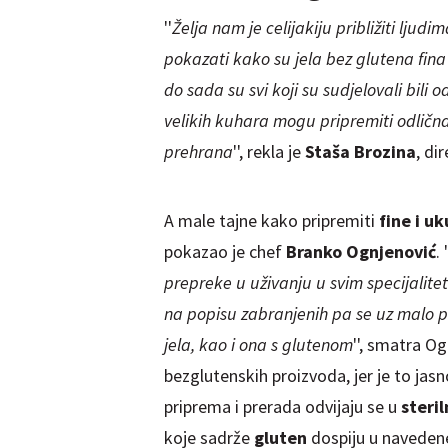
''
Želja nam je celijakiju približiti ljud
pokazati kako su jela bez glutena fina
do sada su svi koji su sudjelovali bili 
velikih kuhara mogu pripremiti odlična 
prehrana
'', rekla je
Staša Brozina
, di
A male tajne kako pripremiti
fine i u
pokazao je chef
Branko Ognjenović
. '
prepreke u uživanju u svim specijalite
na popisu zabranjenih pa se uz malo 
jela, kao i ona s glutenom
'', smatra Og
bezglutenskih proizvoda, jer je to jas
priprema i prerada odvijaju se u
steri
koje sadrže
gluten
dospiju u naveden