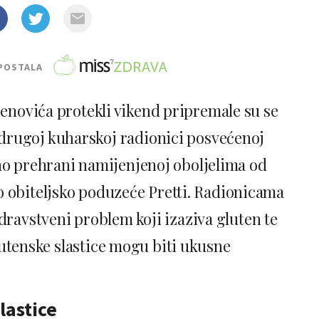
POSTALA
enovića protekli vikend pripremale su se
na drugoj kuharskoj radionici posvećenoj
no prehrani namijenjenoj oboljelima od
alo obiteljsko poduzeće Pretti. Radionicama
zdravstveni problem koji izaziva gluten te
lutenske slastice mogu biti ukusne
lastice