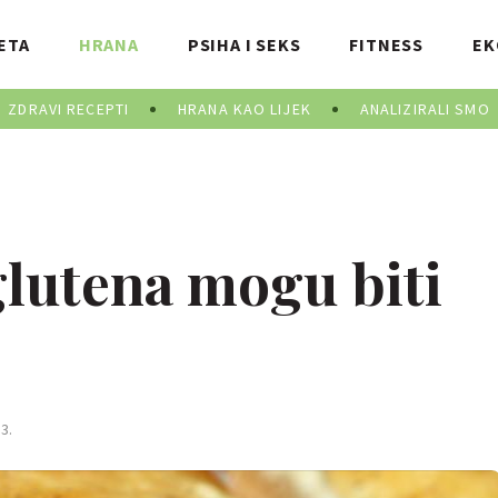
ETA
HRANA
PSIHA I SEKS
FITNESS
EK
ZDRAVI RECEPTI
HRANA KAO LIJEK
ANALIZIRALI SMO
 glutena mogu biti
3.