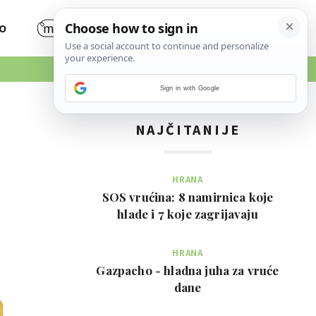
O
Sign in with Google
NAJČITANIJE
HRANA
SOS vrućina: 8 namirnica koje
hlade i 7 koje zagrijavaju
HRANA
Gazpacho - hladna juha za vruće
dane