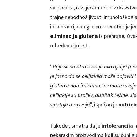
su pšenica, raž, ječam i zob. Zdravstve
trajne nepodnošljivosti imunološkog s
intolerancija na gluten. Trenutno je je
eliminacija glutena
iz prehrane. Ovak
određenu bolest.
''
Prije se smatralo da je ovo dječja (ped
je jasno da se celijakija može pojaviti
gluten u namirnicama se smatra svojevr
celijakije su proljev, gubitak težine, s
smetnje u razvoju
'', ispričao je
nutrici
Također, smatra da je
intolerancija
n
pekarskim proizvodima koji su puni g