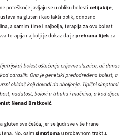
ne poteškoće javljaju se u obliku bolesti
celijakije
,
ustava na gluten i kao lakši oblik, odnosno
dina, a samim time i najbolja, terapija za ovu bolest
va terapija najbolji je dokaz da je
prehrana lijek
za
ijatrijska) bolest oštećenja crijevne sluznice, ali danas
 i kod odraslih. Ona je genetski predodređena bolest, a
sni okidač koji dovodi do oboljenja. Tipični simptomi
labost, nadutost, bolovi u trbuhu i mučnina, a kod djece
onist Nenad Bratković
.
a gluten sve češća, jer se ljudi sve više hrane
lutena. No, osim
simptoma
u probavnom traktu,