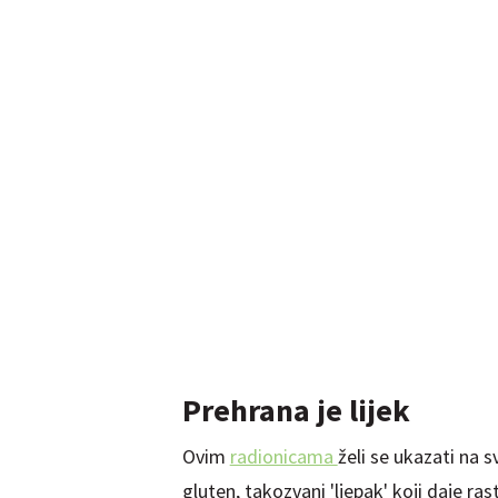
Prehrana je lijek
Ovim
radionicama
želi se ukazati na s
gluten, takozvani 'ljepak' koji daje ra