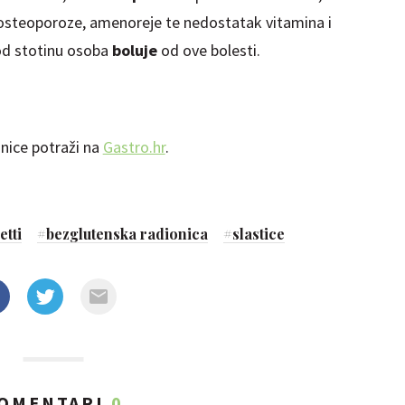
 osteoporoze, amenoreje te nedostatak vitamina i
od stotinu osoba
boluje
od ove bolesti.
nice potraži na
Gastro.hr
.
etti
#
bezglutenska radionica
#
slastice
OMENTARI
0