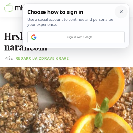
29. TRAVNJA 2013.
Hrskavi muesli keksići s
Sign in with Google
narančom
PIŠE
REDAKCIJA ZDRAVE KRAVE