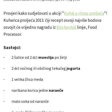
Provjeri kako sudjelovati u akciji "
Kuhaj u ritmu proljeća
"!
Kuharica proljeća 2013. čiji recept osvoji najviše bodova
osvojit će vrijednu nagradu iz
KitchenAid
linije, Food
Processor.
Sastojci:
2 šalice od 2 dcl
mueslija
po želji
2 dcl voćnog ili običnog tekućeg
jogurta
1 velika žlica meda
naribana korica jedne
naranče
malo soka od naranče