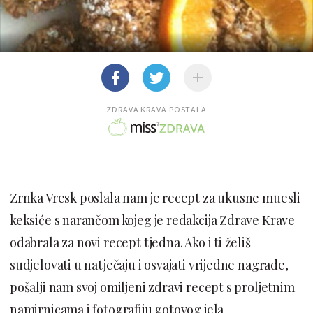
ZDRAVA KRAVA POSTALA
Zrnka Vresk poslala nam je recept za ukusne muesli
keksiće s narančom kojeg je redakcija Zdrave Krave
odabrala za novi recept tjedna. Ako i ti želiš
sudjelovati u natječaju i osvajati vrijedne nagrade,
pošalji nam svoj omiljeni zdravi recept s proljetnim
namirnicama i fotografiju gotovog jela