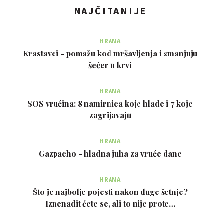
NAJČITANIJE
HRANA
Krastavci - pomažu kod mršavljenja i smanjuju
šećer u krvi
HRANA
SOS vrućina: 8 namirnica koje hlade i 7 koje
zagrijavaju
HRANA
Gazpacho - hladna juha za vruće dane
HRANA
Što je najbolje pojesti nakon duge šetnje?
Iznenadit ćete se, ali to nije prote…