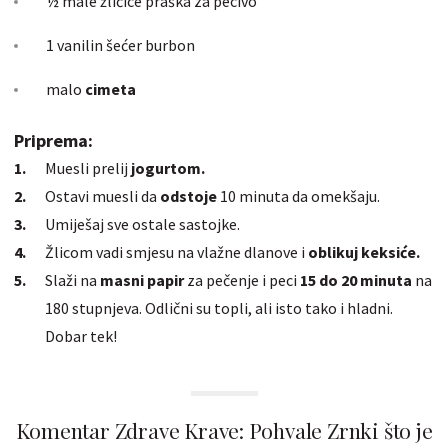
½ male žličice praška za pecivo
1 vanilin šećer burbon
malo
cimeta
Priprema:
Muesli prelij
jogurtom.
Ostavi muesli da
odstoje
10 minuta da omekšaju.
Umiješaj sve ostale sastojke.
Žlicom vadi smjesu na vlažne dlanove i
oblikuj keksiće.
Slaži na
masni papir
za
pečenje
i peci
15 do 20 minuta
na
180 stupnjeva. Odlični su topli, ali isto tako i hladni.
Dobar tek!
Komentar Zdrave Krave: Pohvale Zrnki što je