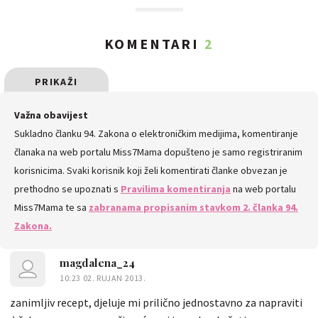
KOMENTARI
2
PRIKAŽI
SVE
Važna obavijest
Sukladno članku 94. Zakona o elektroničkim medijima, komentiranje
KOMENTARE
članaka na web portalu Miss7Mama dopušteno je samo registriranim
korisnicima. Svaki korisnik koji želi komentirati članke obvezan je
prethodno se upoznati s
Pravilima komentiranja
na web portalu
Miss7Mama te sa
zabranama propisanim stavkom 2. članka 94.
Zakona.
magdalena_24
10:23 02. RUJAN 2013.
zanimljiv recept, djeluje mi prilično jednostavno za napraviti