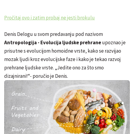
Pročitaj ovo i zatim probaj ne jesti brokulu
Denis Delogu u svom predavanju pod nazivom
Antropologija - Evolucija ljudske prehrane
upoznao je
prisutne s evolucijom homoidne vrste, kako se razvijao
mozak ljudi kroz evolucijske faze i kako je tekao razvoj
prehrane ljudske vrste. „Jedite ono za što smo
dizajnirani!“- poručio je Denis.