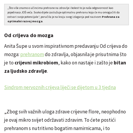
„Što više znamo o učincima prehrane na zdravlje i bolest to je naša odgovornost kao
pojedinaca JOŠ veća. Svako dijete zaslužuje optimalnu prehranu koja će mu omogućiti da
ostvari svoje potencijale.“, poručila je na kraju svog izlaganja pod nazivom
Prehrana za
optimalni razvoj mozga
.
Od crijeva do mozga
Anita Šupe u svom inspirativnom predavanju Od crijeva do
mozga:
prehranom
do zdravlja, objasnila je prisutnima što
je to
crijevni mikrobiom
, kako on nastaje i zašto je
bitan
za ljudsko zdravlje
.
Sindrom nervoznih crijeva liječi se dijetom u 3 tjedna
„Zbog svih važnih uloga zdrave crijevne flore, neophodno
je ovaj mikro svijet održavati zdravim. To ćete postići
prehranom s nutritivno bogatim namirnicama, i to