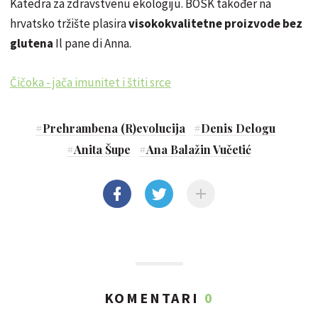
Katedra za zdravstvenu ekologiju. BOSK također na
hrvatsko tržište plasira
visokokvalitetne proizvode bez
glutena
Il pane di Anna.
Čičoka - jača imunitet i štiti srce
#
Prehrambena (R)evolucija
#
Denis Delogu
#
Anita Šupe
#
Ana Balažin Vučetić
KOMENTARI
0