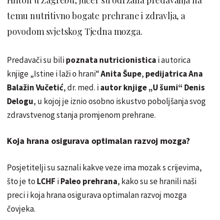
temu nutritivno bogate prehrane i zdravlja, a
povodom svjetskog Tjedna mozga.
Predavači su bili
poznata nutricionistica
i autorica
knjige „Istine i laži o hrani“
Anita Šupe
,
pedijatrica Ana
Balažin Vučetić
, dr. med. i
autor knjige „U šumi“ Denis
Delogu
, u kojoj je iznio osobno iskustvo poboljšanja svog
zdravstvenog stanja promjenom prehrane.
Koja hrana osigurava optimalan razvoj mozga?
Posjetitelji su saznali kakve veze ima mozak s crijevima,
što je to
LCHF
i
Paleo prehrana
, kako su se hranili naši
preci i koja hrana osigurava optimalan razvoj mozga
čovjeka.