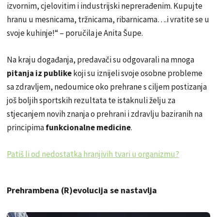
izvornim, cjelovitim i industrijski neprerađenim. Kupujte
hranu u mesnicama, tržnicama, ribarnicama….i vratite se u
svoje kuhinje!“ – poručila je Anita Šupe.
Na kraju događanja, predavači su odgovarali na mnoga
pitanja iz publike
koji su iznijeli svoje osobne probleme
sa zdravljem, nedoumice oko prehrane s ciljem postizanja
još boljih sportskih rezultata te istaknuli želju za
stjecanjem novih znanja o prehrani i zdravlju baziranih na
principima
funkcionalne medicine
.
Patiš li od nedostatka hranjivih tvari u organizmu?
Prehrambena (R)evolucija se nastavlja