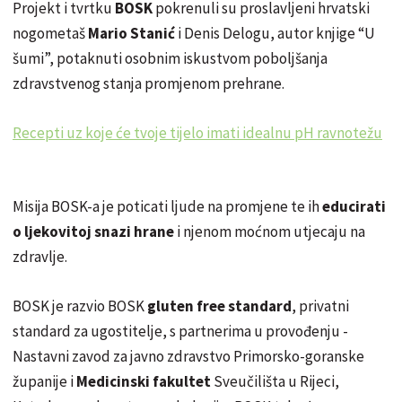
Projekt i tvrtku
BOSK
pokrenuli su proslavljeni hrvatski
nogometaš
Mario Stanić
i Denis Delogu, autor knjige “U
šumi”, potaknuti osobnim iskustvom poboljšanja
zdravstvenog stanja promjenom prehrane.
Recepti uz koje će tvoje tijelo imati idealnu pH ravnotežu
Misija BOSK-a je poticati ljude na promjene te ih
educirati
o ljekovitoj snazi hrane
i njenom moćnom utjecaju na
zdravlje.
BOSK je razvio BOSK
gluten free standard
, privatni
standard za ugostitelje, s partnerima u provođenju -
Nastavni zavod za javno zdravstvo Primorsko-goranske
županije i
Medicinski fakultet
Sveučilišta u Rijeci,