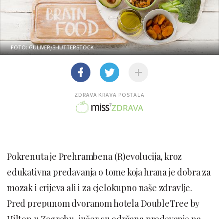
FOTO: GULIVER/SHUTTERSTOCK
ZDRAVA KRAVA POSTALA
Pokrenuta je Prehrambena (R)evolucija, kroz
edukativna predavanja o tome koja hrana je dobra za
mozak i crijeva ali i za cjelokupno naše zdravlje.
Pred prepunom dvoranom hotela DoubleTree by
Hilton u Zagrebu, jučer su održana predavanja na