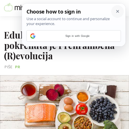
17. OŽUJKA 2017.
Edukativnim predavanjem
Sign in with Google
pokrenuta je Prehrambena
(R)evolucija
PIŠE
PR