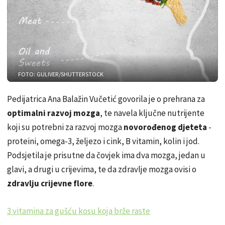
FOTO: GULIVER/SHUTTERSTOCK
Pedijatrica Ana Balažin Vučetić govorila je o prehrana za
optimalni razvoj mozga
, te navela ključne nutrijente
koji su potrebni za razvoj mozga
novorođenog djeteta
-
proteini, omega-3, željezo i cink, B vitamin, kolin i jod.
Podsjetila je prisutne da čovjek ima dva mozga, jedan u
glavi, a drugi u crijevima, te da zdravlje mozga ovisi o
zdravlju crijevne flore
.
3 vitamina za gušću kosu koja brže raste