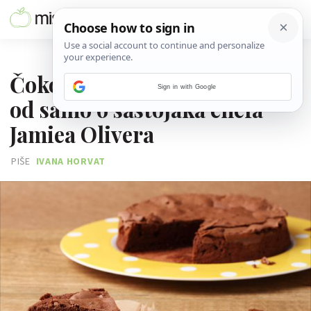
01. SVIBNJA 2026.
Čokoladna torta bez brašna
Sign in with Google
od samo 6 sastojaka chefa
Jamiea Olivera
PIŠE
IVANA HORVAT