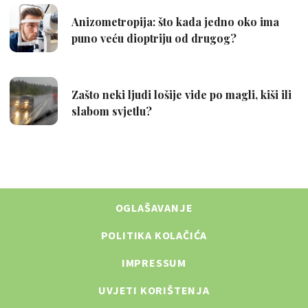
OGLAŠAVANJE
POLITIKA KOLAČIĆA
IMPRESSUM
UVJETI KORIŠTENJA