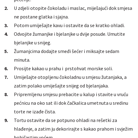
U zdjeli otopite čokoladu i maslac, miješajući dok smjesa
ne postane glatka i sjajna.
Potom umiješajte kavu i ostavite da se kratko ohladi.
Odvojite žumanjke i bjelanjke u dvije posude. Umutite
bjelanjke u snijeg.
Žumanjcima dodajte smeđi šećer i miksajte sedam
minuta.
Prosijte kakao u prahu i prstohvat morske soli.
Umiješajte otopljenu čokoladnu u smjesu žutanjaka, a
zatim polako umiješajte snijeg od bjelanjaka.
Pripremljenu smjesu prebacite u kalup i stavite u vruću
pećnicu na oko sat ili dok čačkalica umetnuta u sredinu
torte ne izađe čista.
Tortu ostavite da se potpuno ohladi na rešetki za
hlađenje, a zatim ju dekorirajte s kakao prahom i svježim
bobičastim voćem.