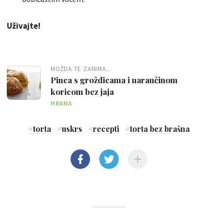
Uživajte!
MOŽDA TE ZANIMA...
Pinca s grožđicama i narančinom
koricom bez jaja
HRANA
#
torta
#
uskrs
#
recepti
#
torta bez brašna