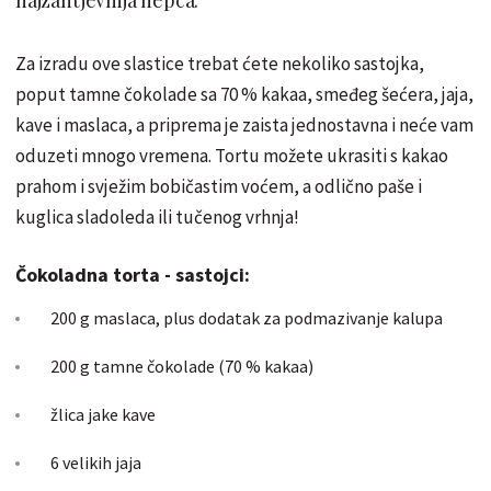
Za izradu ove slastice trebat ćete nekoliko sastojka,
poput tamne čokolade sa 70 % kakaa, smeđeg šećera, jaja,
kave i maslaca, a priprema je zaista jednostavna i neće vam
oduzeti mnogo vremena. Tortu možete ukrasiti s kakao
prahom i svježim bobičastim voćem, a odlično paše i
kuglica sladoleda ili tučenog vrhnja!
Čokoladna torta - sastojci:
200 g maslaca, plus dodatak za podmazivanje kalupa
200 g tamne čokolade (70 % kakaa)
žlica jake kave
6 velikih jaja