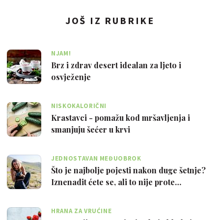
JOŠ IZ RUBRIKE
NJAM!
Brz i zdrav desert idealan za ljeto i
osvježenje
NISKOKALORIČNI
Krastavci - pomažu kod mršavljenja i
smanjuju šećer u krvi
JEDNOSTAVAN MEĐUOBROK
Što je najbolje pojesti nakon duge šetnje?
Iznenadit ćete se, ali to nije prote…
HRANA ZA VRUĆINE