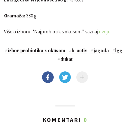
Gramaža:
330 g
Više o izboru ''Najprobiotik s okusom'' saznaj
ovdje
.
#
izbor probiotika s okusom
#
b-activ
#
jagoda
#
lgg
#
dukat
KOMENTARI
0