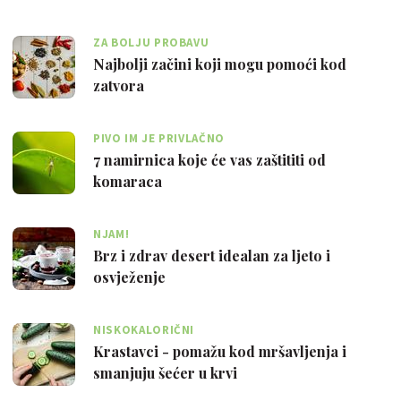
ZA BOLJU PROBAVU
Najbolji začini koji mogu pomoći kod
zatvora
PIVO IM JE PRIVLAČNO
7 namirnica koje će vas zaštititi od
komaraca
NJAM!
Brz i zdrav desert idealan za ljeto i
osvježenje
NISKOKALORIČNI
Krastavci - pomažu kod mršavljenja i
smanjuju šećer u krvi