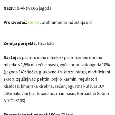
Naziv:
b-Aktiv LGG jagoda
Proizvođač:
Dukat
, prehrambena industrija d.d
Zemlja porijekla:
Hrvatska
Sastojci:
pasterizirano mlijeko / pasterizirano obrano
mlijeko s 1,5% mliječne masti, voćni pripravak jagoda 10%
(jagoda 34% šećer, glukozno-fruktozni sirup, modificirani
škrob, zgušnjivač: pektin, bojilo: karmin, regulatori
kiselosti: limunska kiselina, šećer, jogurtna kultura 10⁸
LGG/pakovini (Lactobacillus rhamnosus
Gorbach
& Goldin
ATCC
53103)
Energetska vrijednost 100 g:
73 kcal