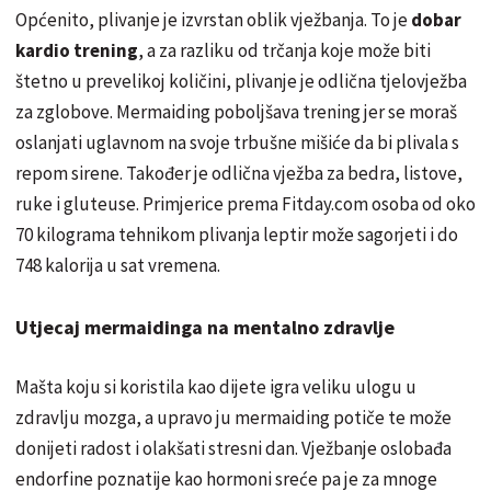
Općenito, plivanje je izvrstan oblik vježbanja. To je
dobar
kardio trening
, a za razliku od trčanja koje može biti
štetno u prevelikoj količini, plivanje je odlična tjelovježba
za zglobove. Mermaiding poboljšava trening jer se moraš
oslanjati uglavnom na svoje trbušne mišiće da bi plivala s
repom sirene. Također je odlična vježba za bedra, listove,
ruke i gluteuse. Primjerice prema Fitday.com osoba od oko
70 kilograma tehnikom plivanja leptir može sagorjeti i do
748 kalorija u sat vremena.
Utjecaj mermaidinga na mentalno zdravlje
Mašta koju si koristila kao dijete igra veliku ulogu u
zdravlju mozga, a upravo ju mermaiding potiče te može
donijeti radost i olakšati stresni dan. Vježbanje oslobađa
endorfine poznatije kao hormoni sreće pa je za mnoge