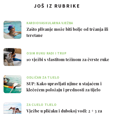
JOŠ IZ RUBRIKE
KARDIOVASKULARNA VJEŽBA
Zašto plivanje može biti bolje od trčanja ili
teretane
OSIM RUKU RADI I TRUP
10 vježbi s vlastitom težinom za čvrste ruke
ODLIČAN ZA TIJELO
SUP: Kako upravljati njime u stajaćem i
klečećem položaju i prednosti za tijelo
ZA CIJELO TIJELO
Vježbe u plićaku i dubokoj vodi: 2 + 3 za