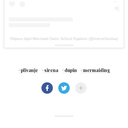
Objavu dijeli Mermaid Swim School Kyalami (@merschoolsa)
#
plivanje
#
sirena
#
dupin
#
mermaiding