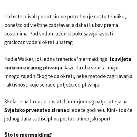
Da biste plivali poput sirene potrebno je nešto tehnike,
ponešto od vještine zadržavanja daha i ljubav prema
kostimima. Pod vodom učenici pokušavaju izvesti
graciozan vodeni okret unatrag.
Nadia Walker, još jedna trenerica 'mermaidinga'
iz svijeta
sinkroniziranog plivanja
, kaže da oba sporta imaju
mnogo zajedničkog te da okreti, neke metode zagrijavanja
i aktivnosti koje se rade potječu od plivanja.
Škola se nada da će poslati barem jednog natjecatelja na
Svjetsko prvenstvo sirena
sljedeće godine u Kini - i da će
jednog dana ta disciplina postati olimpijski sport.
Što je mermaiding?