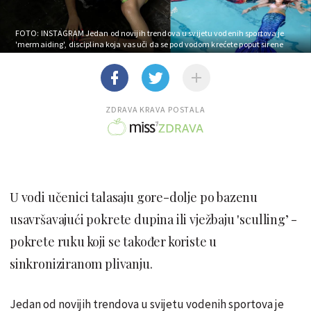
FOTO: INSTAGRAM
Jedan od novijih trendova u svijetu vodenih sportova je
'mermaiding', disciplina koja vas uči da se pod vodom krećete poput sirene
ZDRAVA KRAVA POSTALA
U vodi učenici talasaju gore-dolje po bazenu
usavršavajući pokrete dupina ili vježbaju 'sculling’ -
pokrete ruku koji se također koriste u
sinkroniziranom plivanju.
Jedan od novijih trendova u svijetu vodenih sportova je