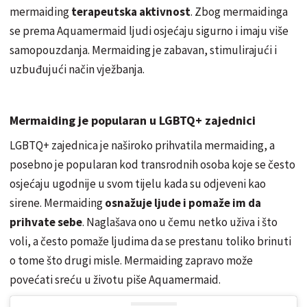
mermaiding
terapeutska aktivnost
. Zbog mermaidinga
se prema Aquamermaid ljudi osjećaju sigurno i imaju više
samopouzdanja. Mermaiding je zabavan, stimulirajući i
uzbuđujući način vježbanja.
Mermaiding je popularan u LGBTQ+ zajednici
LGBTQ+ zajednica je naširoko prihvatila mermaiding, a
posebno je popularan kod transrodnih osoba koje se često
osjećaju ugodnije u svom tijelu kada su odjeveni kao
sirene. Mermaiding
osnažuje ljude i pomaže im da
prihvate sebe
. Naglašava ono u čemu netko uživa i što
voli, a često pomaže ljudima da se prestanu toliko brinuti
o tome što drugi misle. Mermaiding zapravo može
povećati sreću u životu piše Aquamermaid.