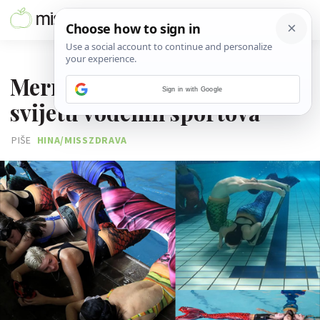
07. LIPNJA 2022.
Mermaiding: Novi trend u
Sign in with Google
svijetu vodenih sportova
PIŠE
HINA/MISSZDRAVA