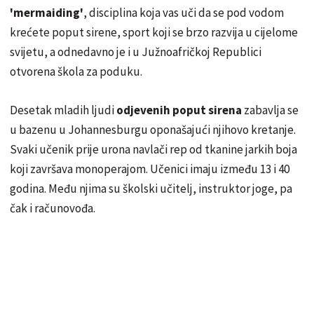
'mermaiding'
, disciplina koja vas uči da se pod vodom
krećete poput sirene, sport koji se brzo razvija u cijelome
svijetu, a odnedavno je i u Južnoafričkoj Republici
otvorena škola za poduku.
Desetak mladih ljudi
odjevenih poput sirena
zabavlja se
u bazenu u Johannesburgu oponašajući njihovo kretanje.
Svaki učenik prije urona navlači rep od tkanine jarkih boja
koji završava monoperajom. Učenici imaju između 13 i 40
godina. Među njima su školski učitelj, instruktor joge, pa
čak i računovođa.