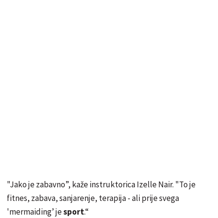
"Jako je zabavno”, kaže instruktorica Izelle Nair. "To je
fitnes, zabava, sanjarenje, terapija - ali prije svega
'mermaiding’ je
sport
.“