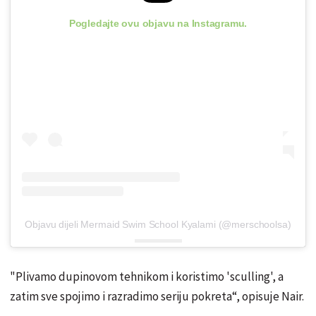
Pogledajte ovu objavu na Instagramu.
Objavu dijeli Mermaid Swim School Kyalami (@merschoolsa)
"Plivamo dupinovom tehnikom i koristimo 'sculling', a
zatim sve spojimo i razradimo seriju pokreta“, opisuje Nair.