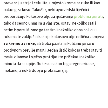
prevenciju strija i celulita, umjesto kreme za ruke ili kao
pakung za kosu. Također, neki ayurvedski liječnici
preporučuju kokosovo ulje za rješavanje
problema peruti
,
tako da seono umasira u vlasište, ostavi nekoliko sati i
zatim ispere. Mi smo ga testirali nekoliko dana na licu i
rukama te zaključili kako je kokosovo ulje odlična zamjena
za kremu za ruke
, ali treba paziti na količinu jer se u
protivnom previše masti. Jedan listić kokosa treba staviti
među dlanove i nježno protrljati te pričekati nekoliko
minuta
da se
upije. Ruke su nakon toga regenerirane,
mekane, a nokti dobiju prekrasan sjaj.