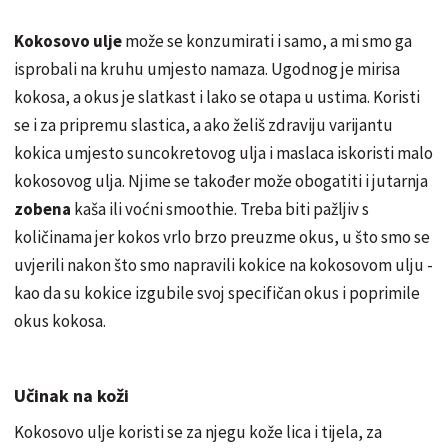
Kokosovo ulje
može se konzumirati i samo, a mi smo ga
isprobali na kruhu umjesto namaza. Ugodnog je mirisa
kokosa, a okus je slatkast i lako se otapa u ustima. Koristi
se i za pripremu slastica, a ako želiš zdraviju varijantu
kokica umjesto
suncokretovog
ulja i maslaca iskoristi malo
kokosovog ulja. Njime se također može obogatiti i jutarnja
zobena
kaša ili voćni smoothie. Treba biti pažljiv s
količinama jer kokos vrlo brzo preuzme okus, u što smo se
uvjerili nakon što smo napravili kokice na kokosovom ulju -
kao da su kokice izgubile svoj specifičan okus i poprimile
okus kokosa.
Učinak na koži
Kokosovo ulje koristi se za njegu kože lica i tijela, za