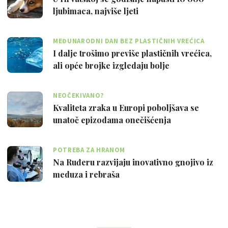
ljubimaca, najviše ljeti
MEĐUNARODNI DAN BEZ PLASTIČNIH VREĆICA
I dalje trošimo previše plastičnih vrećica,
ali opće brojke izgledaju bolje
NEOČEKIVANO?
Kvaliteta zraka u Europi poboljšava se
unatoč epizodama onečišćenja
POTREBA ZA HRANOM
Na Ruđeru razvijaju inovativno gnojivo iz
meduza i rebraša