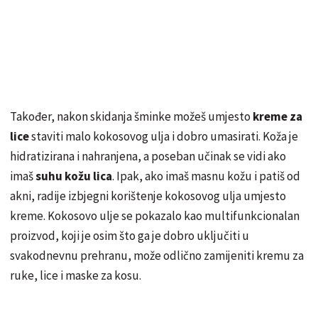
Također, nakon skidanja šminke možeš umjesto
kreme za
lice
staviti malo kokosovog ulja i dobro umasirati. Koža je
hidratizirana i nahranjena, a poseban učinak se vidi ako
imaš
suhu kožu lica
. Ipak, ako imaš masnu kožu i patiš od
akni, radije izbjegni korištenje kokosovog ulja umjesto
kreme. Kokosovo ulje se pokazalo kao multifunkcionalan
proizvod, koji je osim
što
ga je dobro uključiti u
svakodnevnu prehranu, može odlično zamijeniti kremu za
ruke, lice i maske za kosu.