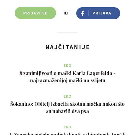
PRIJAVI SE
ILI
PRIJAVA
NAJČITANIJE
EKO
8 zanimljivosti o mački Karla Lagerfelda -
najrazmaženijoj mački na svijetu
EKO
Šokantno: Obitelj izbacila skotnu mačku nakon što
su nabavili dva psa
EKO
U Zagrebu počela podjela kanti za biootpad: Znaš li