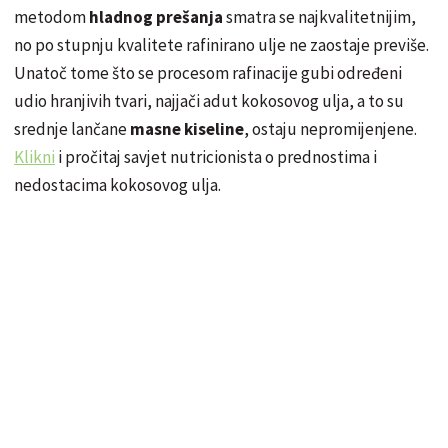
metodom
hladnog prešanja
smatra se najkvalitetnijim,
no po stupnju kvalitete rafinirano ulje ne zaostaje previše.
Unatoč tome što se procesom rafinacije gubi određeni
udio hranjivih tvari, najjači adut kokosovog ulja, a to su
srednje lančane
masne kiseline
, ostaju nepromijenjene.
Klikni
i pročitaj savjet nutricionista o prednostima i
nedostacima kokosovog ulja.