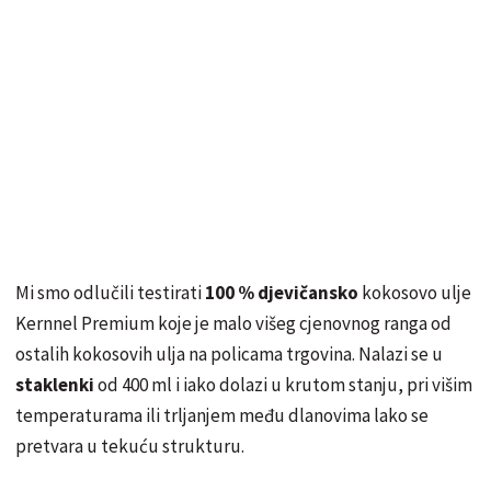
Mi smo odlučili testirati
100 % djevičansko
kokosovo ulje
Kernnel
Premium koje je malo višeg cjenovnog ranga od
ostalih kokosovih ulja na policama trgovina. Nalazi se u
staklenki
od 400 ml i iako dolazi u krutom stanju, pri višim
temperaturama ili trljanjem među dlanovima lako se
pretvara u tekuću strukturu.