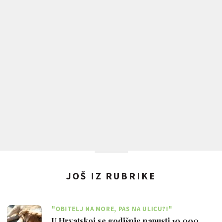
JOŠ IZ RUBRIKE
"OBITELJ NA MORE, PAS NA ULICU?!"
U Hrvatskoj se godišnje napusti 10 000