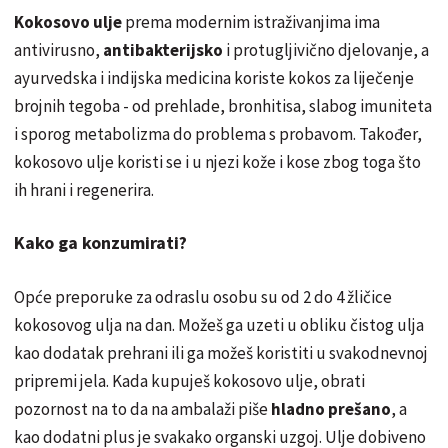
Kokosovo ulje
prema modernim istraživanjima ima
antivirusno,
antibakterijsk
o
i protugljivično djelovanje, a
ayurvedska i indijska medicina koriste kokos za liječenje
brojnih tegoba - od prehlade, bronhitisa, slabog imuniteta
i sporog metabolizma do problema s probavom. Također,
kokosovo ulje koristi se i u njezi kože i kose zbog toga što
ih hrani i regenerira.
Kako ga konzumirati?
Opće preporuke za odraslu osobu su od 2 do 4 žličice
kokosovog ulja na dan. Možeš ga uzeti u obliku čistog ulja
kao dodatak prehrani ili ga možeš koristiti u svakodnevnoj
pripremi jela. Kada kupuješ kokosovo ulje, obrati
pozornost na to da na ambalaži piše
hladno prešano
, a
kao dodatni plus je svakako organski uzgoj. Ulje dobiveno