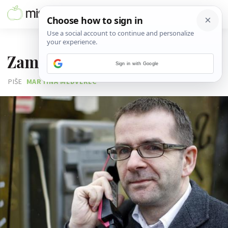
02. OŽUJKA 2011.
Zamisli život bez mobitela...
Sign in with Google
PIŠE
MARTINA MEDVEREC