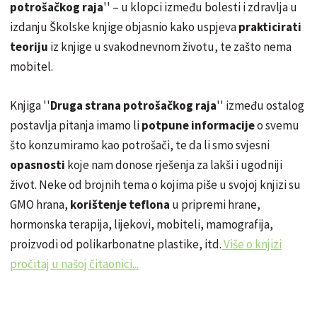
potrošačkog raja
'' – u klopci između bolesti i zdravlja u
izdanju Školske knjige objasnio kako uspjeva
prakticirati
teoriju
iz knjige u svakodnevnom životu, te zašto nema
mobitel.
Knjiga ''
Druga strana potrošačkog raja
'' između ostalog
postavlja pitanja imamo li
potpune informacije
o svemu
što konzumiramo kao potrošači, te da li smo svjesni
opasnosti
koje nam donose rješenja za lakši i ugodniji
život. Neke od brojnih tema o kojima piše u svojoj knjizi su
GMO hrana,
korištenje teflona
u pripremi hrane,
hormonska terapija, lijekovi, mobiteli, mamografija,
proizvodi od polikarbonatne plastike, itd.
Više o knjizi
pročitaj u našoj čitaonici...