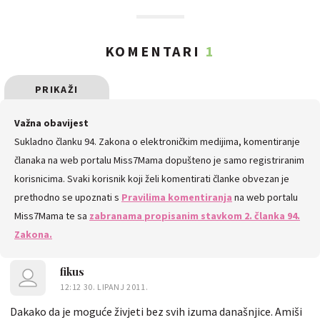
KOMENTARI
1
PRIKAŽI
SVE
Važna obavijest
Sukladno članku 94. Zakona o elektroničkim medijima, komentiranje
KOMENTARE
članaka na web portalu Miss7Mama dopušteno je samo registriranim
korisnicima. Svaki korisnik koji želi komentirati članke obvezan je
prethodno se upoznati s
Pravilima komentiranja
na web portalu
Miss7Mama te sa
zabranama propisanim stavkom 2. članka 94.
Zakona.
fikus
12:12 30. LIPANJ 2011.
Dakako da je moguće živjeti bez svih izuma današnjice. Amiši