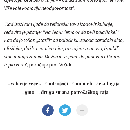
Više vole komociju neodgovornosti.
'Kad izazivam ljude da teflonsku tavu izbace iz kuhinje,
redovito je pitanje: ''Na čemu ćemo onda peći palačinke?“
Kao da je teflon „stariji“ od palačinki. Izgleda paradoksalno,
ali silnim, dakle neumjerenim, razvojem znanosti, izgubili
smo mnoga znanja. Možda je vrijeme da ponovno otkrimo
toplu vodu
', poručuje prof. Vrček.
#
valerije vrček
#
potrošači
#
mobiteli
#
ekologija
#
gmo
#
druga strana potrošačkog raja