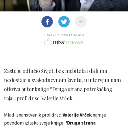
ZDRAVA KRAVA POSTALA
Zašto je odlučio živjeti bez mobitela i da li mu
nedostaje u svakodnevnom životu, u intervjuu nam
otkriva autor knjige ''Druga strana potrošačkog
raja'', prof. dr.sc. Valerije Vrček
Mladi znanstvenik prof.dr.sc.
Valerije Vrček
nam je
povodom izlaska svoje knjige '
'Druga strana