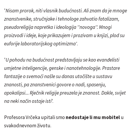
'
Nisam prorok, niti vlasnik budućnosti. Ali znam da je mnoge
znanstvenike, stručnjake i tehnologe zahvatio fatalizam,
pseudoreligija napretka i ideologija ''novoga''. Mnogi
proizvodi i ideje, koje prikazujem i prozivam u knjizi, plod su
euforije laboratorijskog optimizma'
.
'
U pohodu na budućnost predstavljaju se kao evanđelisti
umjetne inteligencije, genske i nanotehnologije. Prastare
fantazije o svemoći našle su danas utočište u sustavu
znanosti, pa znanstvenici govore o nadi, spasenju,
apokalipsi... Rječnik religije preuzela je znanost. Dakle, svijet
na neki način ostaje isti
'.
Profesora Vrčeka upitali smo
nedostaje li mu mobitel
u
svakodnevnom životu.