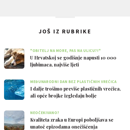
JOŠ IZ RUBRIKE
"OBITELJ NA MORE, PAS NA ULICU?!"
U Hrvatskoj se godišnje napusti 10 000
ljubimaca, najviše ljeti
MEĐUNARODNI DAN BEZ PLASTIČNIH VREĆICA
I dalje trošimo previše plastičnih vrećica,
ali opće brojke izgledaju bolje
NEOČEKIVANO?
Kvaliteta zraka u Europi poboljšava se
unatoč epizodama onečišćenja