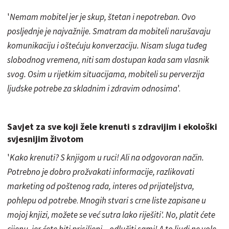
'
Nemam mobitel jer je skup, štetan i nepotreban. Ovo
posljednje je najvažnije. Smatram da mobiteli narušavaju
komunikaciju i oštećuju konverzaciju. Nisam sluga tuđeg
slobodnog vremena, niti sam dostupan kada sam vlasnik
svog. Osim u rijetkim situacijama, mobiteli su perverzija
ljudske potrebe za skladnim i zdravim odnosima
'.
Savjet za sve koji žele krenuti s zdravijim i ekološki
svjesnijim životom
'
Kako krenuti? S knjigom u ruci! Ali na odgovoran način.
Potrebno je dobro prožvakati informacije, razlikovati
marketing od poštenog rada, interes od prijateljstva,
pohlepu od potrebe
.
Mnogih stvari s crne liste zapisane u
mojoj knjizi, možete se već sutra lako riješiti'. No, platit ćete
cijenu, jer ćete biti prisiljeni – odlučiti sami! A to ljudi ne vole.