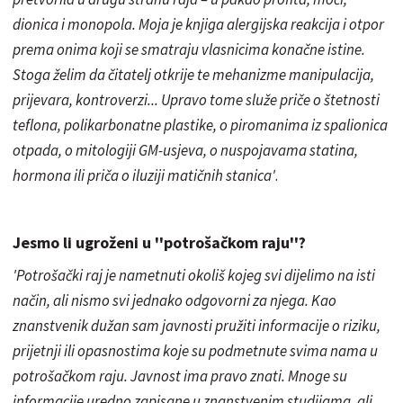
dionica i monopola. Moja je knjiga alergijska reakcija i otpor
prema onima koji se smatraju vlasnicima konačne istine.
Stoga želim da čitatelj otkrije te mehanizme manipulacija,
prijevara, kontroverzi... Upravo tome služe priče o štetnosti
teflona, polikarbonatne plastike, o piromanima iz spalionica
otpada, o mitologiji GM-usjeva, o nuspojavama statina,
hormona ili priča o iluziji matičnih stanica'
.
Jesmo li ugroženi u ''potrošačkom raju''?
'Potrošački raj je nametnuti okoliš kojeg svi dijelimo na isti
način, ali nismo svi jednako odgovorni za njega. Kao
znanstvenik dužan sam javnosti pružiti informacije o riziku,
prijetnji ili opasnostima koje su podmetnute svima nama u
potrošačkom raju. Javnost ima pravo znati. Mnoge su
informacije uredno zapisane u znanstvenim studijama, ali