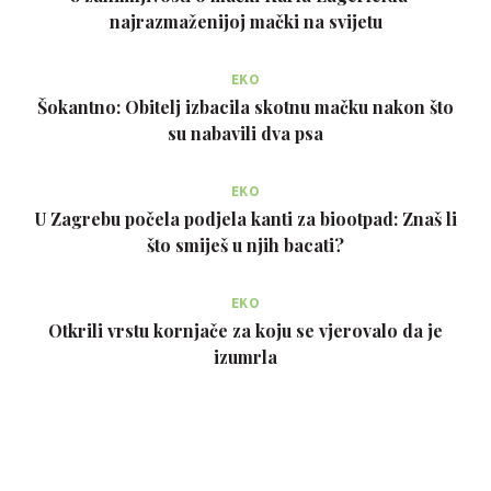
najrazmaženijoj mački na svijetu
EKO
Šokantno: Obitelj izbacila skotnu mačku nakon što
su nabavili dva psa
EKO
U Zagrebu počela podjela kanti za biootpad: Znaš li
što smiješ u njih bacati?
EKO
Otkrili vrstu kornjače za koju se vjerovalo da je
izumrla