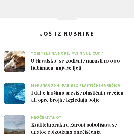
JOŠ IZ RUBRIKE
"OBITELJ NA MORE, PAS NA ULICU?!"
U Hrvatskoj se godišnje napusti 10 000
ljubimaca, najviše ljeti
MEĐUNARODNI DAN BEZ PLASTIČNIH VREĆICA
I dalje trošimo previše plastičnih vrećica,
ali opće brojke izgledaju bolje
NEOČEKIVANO?
Kvaliteta zraka u Europi poboljšava se
unatoč epizodama onečišćenja