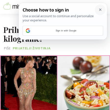
07. SIJEČNJA 2016.
Prihvati Vege izazov i izgubi
Sign in with Google
kilograme!
PIŠE
PRIJATELJI ŽIVOTINJA