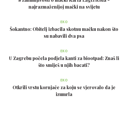
najrazmaženijoj mački na svijetu
EKO
Šokantno: Obitelj izbacila skotnu mačku nakon što
su nabavili dva psa
EKO
U Zagrebu počela podjela kanti za biootpad: Znaš li
što smiješ u njih bacati?
EKO
Otkrili vrstu kornjače za koju se vjerovalo da je
izumrla