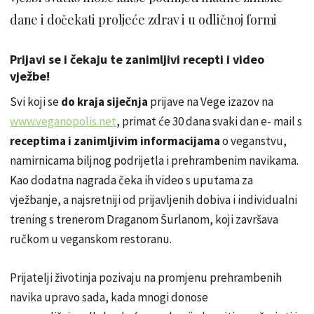
dane i dočekati proljeće zdrav i u odličnoj formi
Prijavi se i čekaju te zanimljivi recepti i video
vježbe!
Svi koji se
do kraja siječnja
prijave na Vege izazov na
www.
veganopolis
.net
, primat će 30 dana svaki dan e- mail s
receptima i zanimljivim informacijama
o veganstvu,
namirnicama biljnog podrijetla i prehrambenim navikama.
Kao dodatna nagrada čeka ih video s uputama za
vježbanje, a najsretniji od prijavljenih dobiva i individualni
trening s trenerom Draganom
Šurlanom
, koji završava
ručkom u veganskom restoranu.
Prijatelji životinja pozivaju na promjenu prehrambenih
navika upravo sada, kada mnogi donose