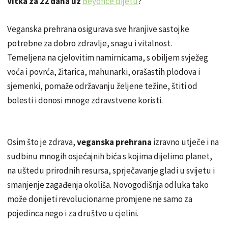
Vitka za 22 dana uz
Beyonce dijetu
?
Veganska prehrana osigurava sve hranjive sastojke
potrebne za dobro zdravlje, snagu i vitalnost.
Temeljena na cjelovitim namirnicama, s obiljem svježeg
voća i povrća, žitarica, mahunarki, orašastih plodova i
sjemenki, pomaže održavanju željene težine, štiti od
bolesti i donosi mnoge zdravstvene koristi.
Osim što je zdrava,
veganska prehrana
izravno utječe i na
sudbinu mnogih osjećajnih bića s kojima dijelimo planet,
na uštedu prirodnih resursa, sprječavanje gladi u svijetu i
smanjenje zagađenja okoliša. Novogodišnja odluka tako
može donijeti revolucionarne promjene ne samo za
pojedinca nego i za društvo u cjelini.