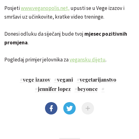
Posjeti
www.
veganopolis
.net,
upusti se u Vege izazov i
smršavi uz učinkovite, kratke
video treninge
.
Donesi odluku da siječanj bude tvoj
mjesec pozitivnih
promjena
.
Pogledaj primjer jelovnika za
vegansku dijetu
.
#
vege izazov
#
vegani
#
vegetarijanstvo
#
jennifer lopez
#
beyonce
#