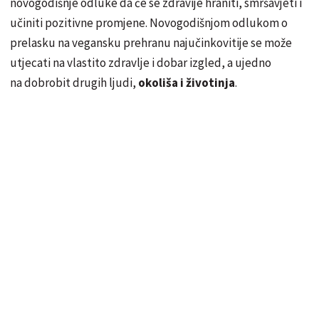
novogodišnje odluke da će se zdravije hraniti, smršavjeti i
učiniti pozitivne promjene. Novogodišnjom odlukom o
prelasku na vegansku prehranu najučinkovitije se može
utjecati na vlastito zdravlje i dobar izgled, a ujedno
na dobrobit drugih ljudi,
okoliša i životinja
.