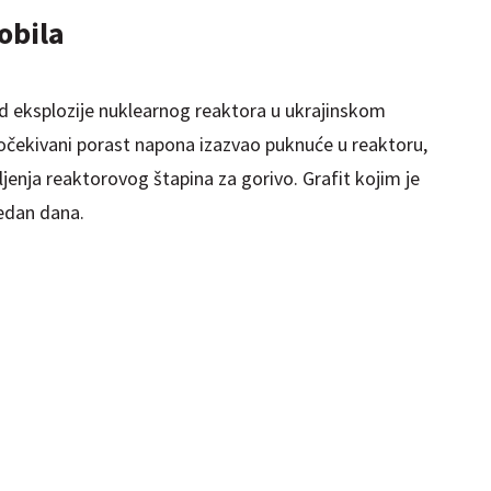
obila
od eksplozije nuklearnog reaktora u ukrajinskom
neočekivani porast napona izazvao puknuće u reaktoru,
ljenja reaktorovog štapina za gorivo. Grafit kojim je
jedan dana.