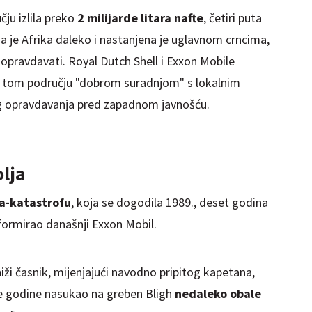
čju izlila preko
2 milijarde litara nafte
, četiri puta
a je Afrika daleko i nastanjena je uglavnom crncima,
opravdavati. Royal Dutch Shell i Exxon Mobile
a tom području "dobrom suradnjom" s lokalnim
g opravdavanja pred zapadnom javnošću.
lja
-katastrofu
, koja se dogodila 1989., deset godina
 formirao današnji Exxon Mobil.
ži časnik, mijenjajući navodno pripitog kapetana,
te godine nasukao na greben Bligh
nedaleko obale