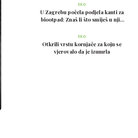
EKO
U Zagrebu počela podjela kanti za
biootpad: Znaš li što smiješ u njih
bacati?
EKO
Otkrili vrstu kornjače za koju se
vjerovalo da je izumrla