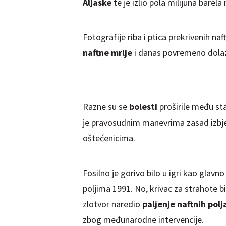
Aljaske
te je izlio pola milijuna barela 
Fotografije riba i ptica prekrivenih n
naftne mrlje
i danas povremeno dolaz
Razne su se
bolesti
proširile među st
je pravosudnim manevrima zasad izbje
oštećenicima.
Fosilno je gorivo bilo u igri kao glavn
poljima 1991. No, krivac za strahote bi
zlotvor naredio
paljenje naftnih polj
zbog međunarodne intervencije.