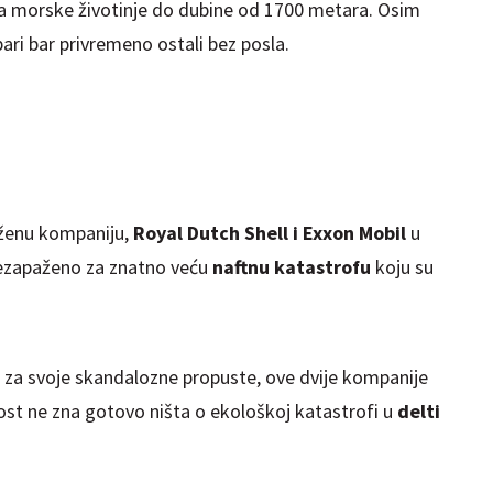
bija morske životinje do dubine od 1700 metara. Osim
bari bar privremeno ostali bez posla.
aženu kompaniju,
Royal Dutch Shell i Exxon Mobil
u
nezapaženo za znatno veću
naftnu katastrofu
koju su
 za svoje skandalozne propuste, ove dvije kompanije
vnost ne zna gotovo ništa o ekološkoj katastrofi u
delti