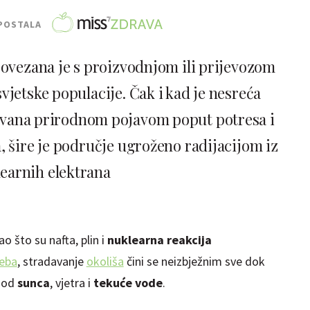
POSTALA
povezana je s proizvodnjom ili prijevozom
vjetske populacije. Čak i kad je nesreća
zvana prirodnom pojavom poput potresa i
, šire je područje ugroženo radijacijom iz
earnih elektrana
ao što su nafta, plin i
nuklearna reakcija
reba
, stradavanje
okoliša
čini se neizbježnim sve dok
e od
sunca
, vjetra i
tekuće vode
.