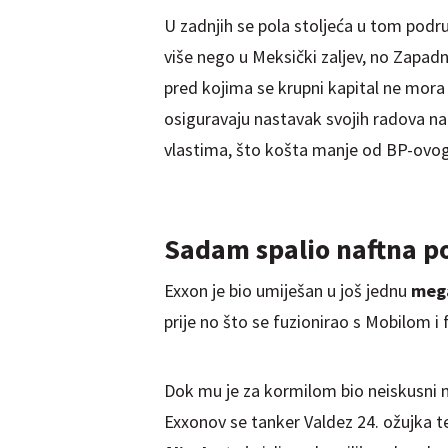
U zadnjih se pola stoljeća u tom podru
više nego u Meksički zaljev, no Zapadn
pred kojima se krupni kapital ne mora 
osiguravaju nastavak svojih radova n
vlastima, što košta manje od BP-ovo
Sadam spalio naftna po
Exxon je bio umiješan u još jednu
mega
prije no što se fuzionirao s Mobilom i
Dok mu je za kormilom bio neiskusni ni
Exxonov se tanker Valdez 24. ožujka 