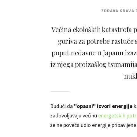
ZDRAVA KRAVA 
Većina ekoloških katastrofa 
goriva za potrebe rastuće s
poput nedavne u Japanu iza
iz njega proizašlog tsunamija
nukl
Budući da
"opasni" izvori energije
k
zadovoljavaju većinu
energetskih pot
se ne poveća udio energije pribavljen