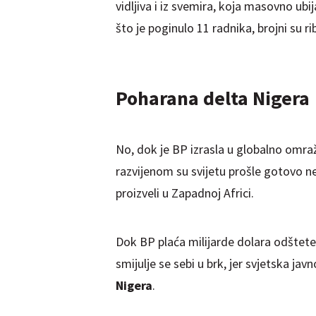
vidljiva i iz svemira, koja masovno u
što je poginulo 11 radnika, brojni su ri
Poharana delta Nigera
No, dok je BP izrasla u globalno omr
razvijenom su svijetu prošle gotovo 
proizveli u Zapadnoj Africi.
Dok BP plaća milijarde dolara odštete
smijulje se sebi u brk, jer svjetska ja
Nigera
.