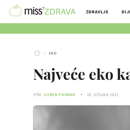
ZDRAVLJE
DIJ
EKO
Najveće eko ka
PIŠE
OZREN PODNAR
23. OŽUJKA 2011.