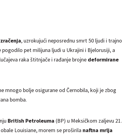
 zračenja
, uzrokujući neposrednu smrt 50 ljudi i trajno
 pogodilo pet milijuna ljudi u Ukrajini i Bjelorusiji, a
slučajeva raka štitnjače i rađanje brojne
deformirane
ne mnogo bolje osigurane od Černobila, koji je zbog
irana bomba.
enju
British Petroleuma
(BP) u Meksičkom zaljevu 21.
 obale Louisiane, morem se proširila
naftna mrlja