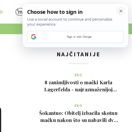
O
Sign in with Google
NAJČITANIJE
i
EKO
8 zanimljivosti o mački Karla
Lagerfelda - najrazmaženijoj
mački na svijetu
EKO
Šokantno: Obitelj izbacila skotnu
mačku nakon što su nabavili dva
psa