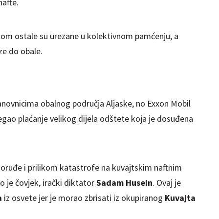
nafte.
aftom ostale su urezane u kolektivnom pamćenju, a
e do obale.
anovnicima obalnog područja Aljaske, no Exxon Mobil
gao plaćanje velikog dijela odštete koja je dosuđena
o oruđe i prilikom katastrofe na kuvajtskim naftnim
o je čovjek, irački diktator
Sadam Husein
. Ovaj je
a
iz osvete jer je morao zbrisati iz okupiranog
Kuvajta