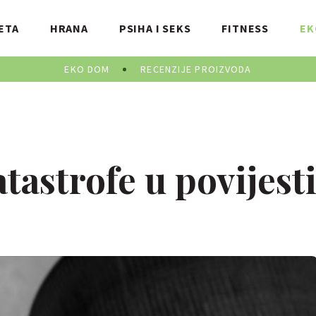
ETA
HRANA
PSIHA I SEKS
FITNESS
EK
EKO DOM
RECENZIJE PROIZVODA
tastrofe u povijest