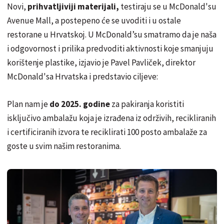
Novi,
prihvatljiviji materijali,
testiraju se u McDonald'su
Avenue Mall, a postepeno će se uvoditi i u ostale
restorane u Hrvatskoj. U McDonald’su smatramo da je naša
i odgovornost i prilika predvoditi aktivnosti koje smanjuju
korištenje plastike, izjavio je Pavel Pavliček, direktor
McDonald'sa Hrvatska i predstavio ciljeve:
Plan nam je
do 2025. godine
za pakiranja koristiti
isključivo ambalažu koja je izrađena iz održivih, recikliranih
i certificiranih izvora te reciklirati 100 posto ambalaže za
goste u svim našim restoranima.