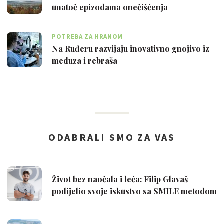
unatoč epizodama onečišćenja
POTREBA ZA HRANOM
Na Ruđeru razvijaju inovativno gnojivo iz
meduza i rebraša