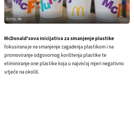
FOTO: PR
McDonald'sova inicijativa za smanjenje plastike
fokusirana je na smanjenje zagađenja plastikom i na
promoviranje odgovornog korištenja plastike te
eliminiranje one plastike koja u najvećoj mjeri negativno
utječe na okoliš.