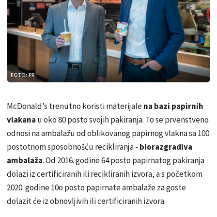
FOTO: PR
McDonald’s trenutno koristi materijale
na bazi papirnih
vlakana
u oko 80 posto svojih pakiranja. To se prvenstveno
odnosi na ambalažu od oblikovanog papirnog vlakna sa 100
postotnom sposobnošću recikliranja -
biorazgradiva
ambalaža
. Od 2016. godine 64 posto papirnatog pakiranja
dolazi iz certificiranih ili recikliranih izvora, a s početkom
2020. godine 10o posto papirnate ambalaže za goste
dolazit će iz obnovljivih ili certificiranih izvora.