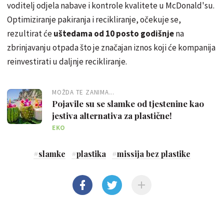
voditelj odjela nabave i kontrole kvalitete u McDonald'su.
Optimiziranje pakiranja i recikliranje, očekuje se,
rezultirat će
uštedama od 10 posto godišnje
na
zbrinjavanju otpada što je značajan iznos koji će kompanija
reinvestirati u daljnje recikliranje.
MOŽDA TE ZANIMA...
Pojavile su se slamke od tjestenine kao
jestiva alternativa za plastične!
EKO
#
slamke
#
plastika
#
missija bez plastike