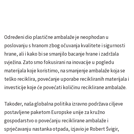
Određeni dio plastične ambalaže je neophodan u
poslovanju s hranom zbog očuvanja kvalitete i sigurnosti
hrane, ali i kako bi se smanjilo bacanje hrane i zadržala
svježina. Zato smo fokusirani na inovacije u pogledu
materijala koje koristimo, na smanjenje ambalaže koja se
teško reciklira, povećanje uporabe recikliranih materijala i
investicije koje će povećati količinu reciklirane ambalaže.
Također, naša globalna politika izravno podržava ciljeve
postavljene paketom Europske unije za kružno
gospodarstvo o povećanju reciklirane ambalaže i
sprječavanju nastanka otpada, izjavio je Robert Švigir,