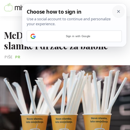
05. STUDENOGA 2019.
McDonald's uvodi papirnate
Sign in with Google
slamke i držače za balone
PIŠE
PR