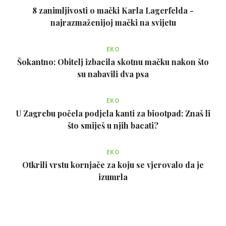
8 zanimljivosti o mački Karla Lagerfelda -
najrazmaženijoj mački na svijetu
EKO
Šokantno: Obitelj izbacila skotnu mačku nakon što
su nabavili dva psa
EKO
U Zagrebu počela podjela kanti za biootpad: Znaš li
što smiješ u njih bacati?
EKO
Otkrili vrstu kornjače za koju se vjerovalo da je
izumrla