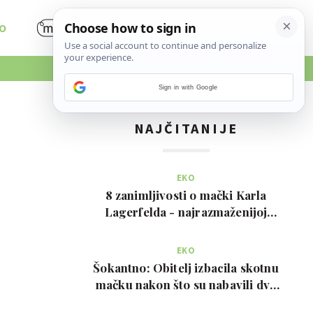
O
Sign in with Google
NAJČITANIJE
EKO
8 zanimljivosti o mački Karla
Lagerfelda - najrazmaženijoj
mački na svijetu
EKO
Šokantno: Obitelj izbacila skotnu
mačku nakon što su nabavili dva
psa