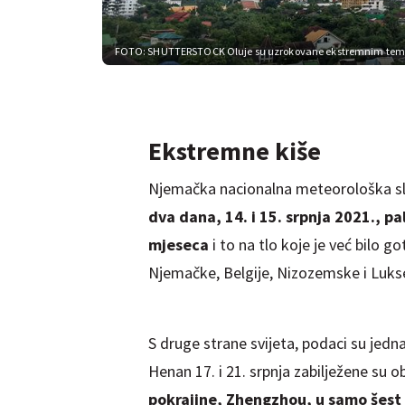
FOTO: SHUTTERSTOCK
Oluje su uzrokovane ekstremnim temp
Ekstremne kiše
Njemačka nacionalna meteorološka sl
dva dana, 14. i 15. srpnja 2021., pa
mjeseca
i to na tlo koje je već bilo 
Njemačke, Belgije, Nizozemske i Lukse
S druge strane svijeta, podaci su jedn
Henan 17. i 21. srpnja zabilježene su 
pokrajine, Zhengzhou, u samo šest s