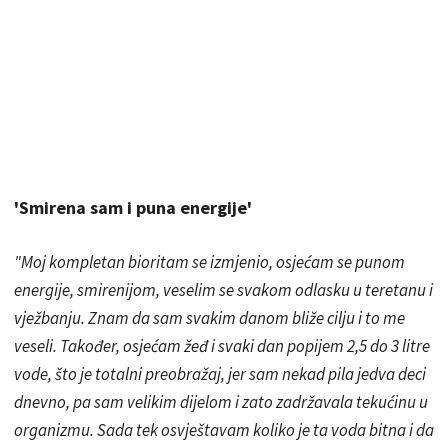
'Smirena sam i puna energije'
"Moj kompletan bioritam se izmjenio, osjećam se punom
energije, smirenijom, veselim se svakom odlasku u teretanu i
vježbanju. Znam da sam svakim danom bliže cilju i to me
veseli. Također, osjećam žeđ i svaki dan popijem 2,5 do 3 litre
vode, što je totalni preobražaj, jer sam nekad pila jedva deci
dnevno, pa sam velikim dijelom i zato zadržavala tekućinu u
organizmu. Sada tek osvještavam koliko je ta voda bitna i da