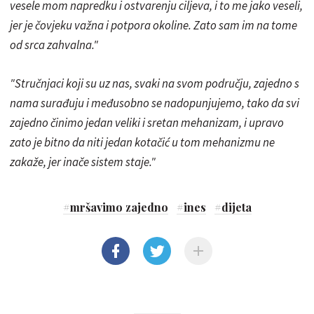
vesele mom napredku i ostvarenju ciljeva, i to me jako veseli,
jer je čovjeku važna i potpora okoline. Zato sam im na tome
od srca zahvalna."
"Stručnjaci koji su uz nas, svaki na svom području, zajedno s
nama surađuju i međusobno se nadopunjujemo, tako da svi
zajedno činimo jedan veliki i sretan mehanizam, i upravo
zato je bitno da niti jedan kotačić u tom mehanizmu ne
zakaže, jer inače sistem staje."
#
mršavimo zajedno
#
ines
#
dijeta