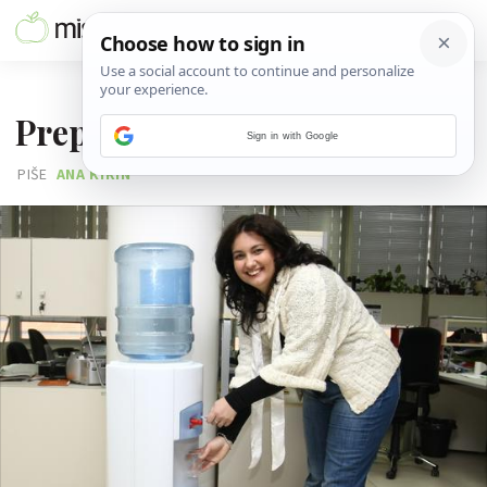
16. VELJAČE 2010.
Preporođena s 4,5 kg manje
Sign in with Google
PIŠE
ANA KIRIN