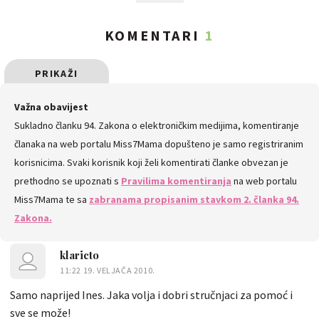
KOMENTARI
1
PRIKAŽI
SVE
Važna obavijest
Sukladno članku 94. Zakona o elektroničkim medijima, komentiranje
KOMENTARE
članaka na web portalu Miss7Mama dopušteno je samo registriranim
korisnicima. Svaki korisnik koji želi komentirati članke obvezan je
prethodno se upoznati s
Pravilima komentiranja
na web portalu
Miss7Mama te sa
zabranama propisanim stavkom 2. članka 94.
Zakona.
klaricto
11:22 19. VELJAČA 2010.
Samo naprijed Ines. Jaka volja i dobri stručnjaci za pomoć i
sve se može!