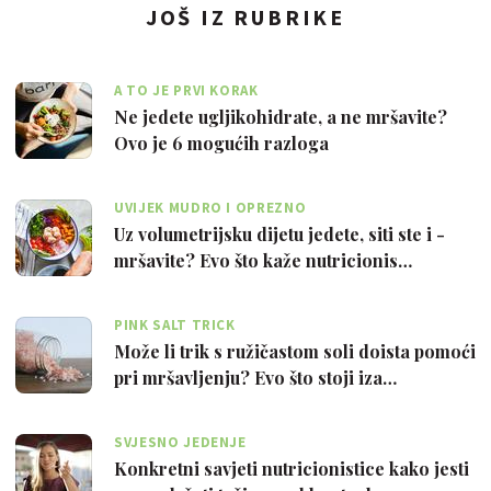
JOŠ IZ RUBRIKE
A TO JE PRVI KORAK
Ne jedete ugljikohidrate, a ne mršavite?
Ovo je 6 mogućih razloga
UVIJEK MUDRO I OPREZNO
Uz volumetrijsku dijetu jedete, siti ste i -
mršavite? Evo što kaže nutricionis…
PINK SALT TRICK
Može li trik s ružičastom soli doista pomoći
pri mršavljenju? Evo što stoji iza…
SVJESNO JEDENJE
Konkretni savjeti nutricionistice kako jesti