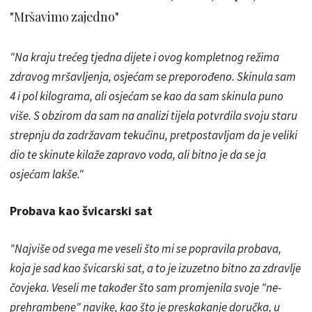
"Mršavimo zajedno"
"Na kraju trećeg tjedna dijete i ovog kompletnog režima
zdravog mršavljenja, osjećam se preporođeno. Skinula sam
4 i pol kilograma, ali osjećam se kao da sam skinula puno
više. S obzirom da sam na analizi tijela potvrdila svoju staru
strepnju da zadržavam tekućinu, pretpostavljam da je veliki
dio te skinute kilaže zapravo voda, ali bitno je da se ja
osjećam lakše."
Probava kao švicarski sat
"Najviše od svega me veseli što mi se popravila probava,
koja je sad kao švicarski sat, a to je izuzetno bitno za zdravlje
čovjeka. Veseli me također što sam promjenila svoje "ne-
prehrambene" navike, kao što je preskakanje doručka, u