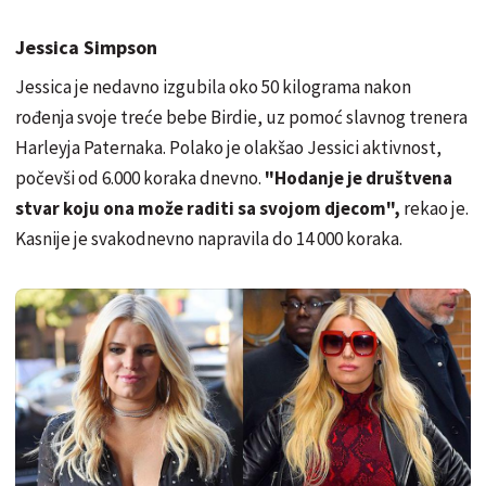
Jessica Simpson
Jessica je nedavno izgubila oko 50 kilograma nakon
rođenja svoje treće bebe Birdie, uz pomoć slavnog trenera
Harleyja Paternaka. Polako je olakšao Jessici aktivnost,
počevši od 6.000 koraka dnevno.
"Hodanje je društvena
stvar koju ona može raditi sa svojom djecom",
rekao je.
Kasnije je svakodnevno napravila do 14 000 koraka.