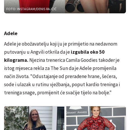
FOTO: INSTAGRAM/DENIS RAJČIĆ
Adele
Adele je obožavatelju koji ju je primijetio na nedavnom
putovanju u Angvili otkrila da je
izgubila oko 50
kilograma.
Njezina trenerica Camila Goodies također je
istog mjeseca rekla za The Sun da je Adele promijenila
način života. "Odustajanje od prerađene hrane, šećera,
sode i ulazak u rutinu vježbanja, poput kardio treninga i
treninga snage, promijenit će svačije tijelo na bolje."