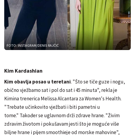
FOTO: INSTAGRAM/DENIS RAJČIĆ
Kim Kardashian
Kim obavlja posao u teretani
. "Što se tiče guze i nogu,
obično vježbamo sat i pol do sat i 45 minuta", rekla je
Kimina trenerica Melissa Alcantara za Women's Health.
"Trebate učinkovito vježbati i biti pametni u
tome." Također se uglavnom drži zdrave hrane. "Živim
zdravim životom i pokušavam jesti što je moguće više
biljne hrane i pijem smoothieje od morske mahovine",