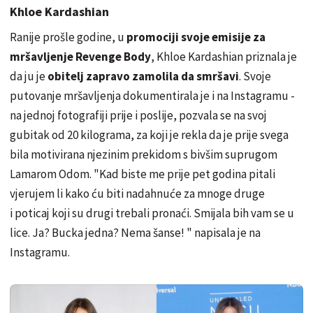
Khloe Kardashian
Ranije prošle godine, u
promociji svoje emisije za
mršavljenje Revenge Body
, Khloe Kardashian priznala je
da ju je
obitelj zapravo zamolila da smršavi
. Svoje
putovanje mršavljenja dokumentirala je i na Instagramu -
na jednoj fotografiji prije i poslije, pozvala se na svoj
gubitak od 20 kilograma, za koji je rekla da je prije svega
bila motivirana njezinim prekidom s bivšim suprugom
Lamarom Odom. "Kad biste me prije pet godina pitali
vjerujem li kako ću biti nadahnuće za mnoge druge
i poticaj koji su drugi trebali pronaći. Smijala bih vam se u
lice. Ja? Bucka jedna? Nema šanse! " napisala je na
Instagramu.