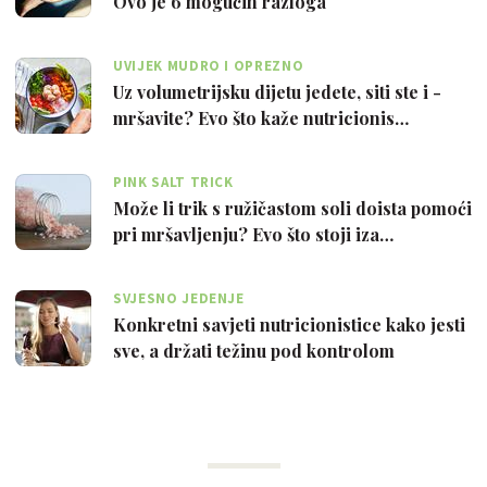
Ovo je 6 mogućih razloga
UVIJEK MUDRO I OPREZNO
Uz volumetrijsku dijetu jedete, siti ste i -
mršavite? Evo što kaže nutricionis…
PINK SALT TRICK
Može li trik s ružičastom soli doista pomoći
pri mršavljenju? Evo što stoji iza…
SVJESNO JEDENJE
Konkretni savjeti nutricionistice kako jesti
sve, a držati težinu pod kontrolom