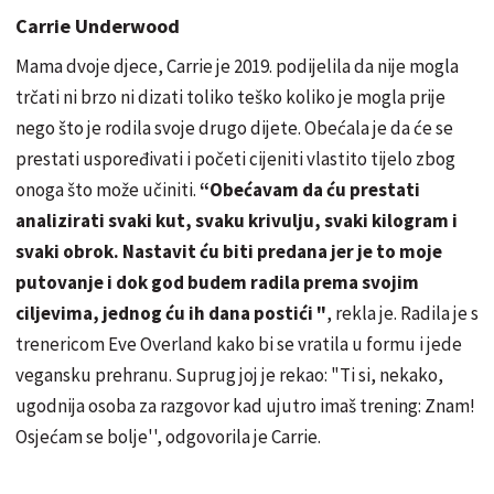
Carrie Underwood
Mama dvoje djece, Carrie je 2019. podijelila da nije mogla
trčati ni brzo ni dizati toliko teško koliko je mogla prije
nego što je rodila svoje drugo dijete. Obećala je da će se
prestati uspoređivati i početi cijeniti vlastito tijelo zbog
onoga što može učiniti.
“Obećavam da ću prestati
analizirati svaki kut, svaku krivulju, svaki kilogram i
svaki obrok. Nastavit ću biti predana jer je to moje
putovanje i dok god budem radila prema svojim
ciljevima, jednog ću ih dana postići "
, rekla je. Radila je s
trenericom Eve Overland kako bi se vratila u formu i jede
vegansku prehranu. Suprug joj je rekao: "Ti si, nekako,
ugodnija osoba za razgovor kad ujutro imaš trening: Znam!
Osjećam se bolje'', odgovorila je Carrie.