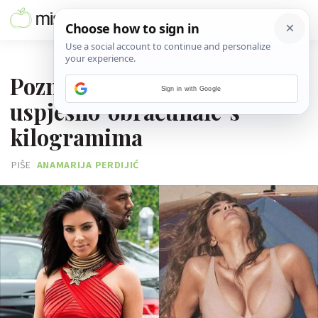
13. SIJEČNJA 2021.
Poznate žene koje su se
Sign in with Google
uspješno 'obračunale' s
kilogramima
PIŠE
ANAMARIJA PERDIJIĆ