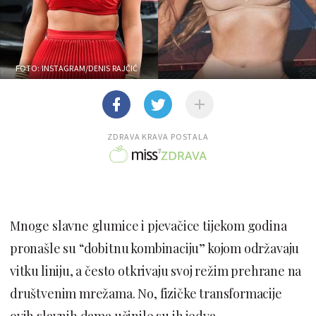
FOTO: INSTAGRAM/DENIS RAJČIĆ
ZDRAVA KRAVA POSTALA
Mnoge slavne glumice i pjevačice tijekom godina
pronašle su “dobitnu kombinaciju” kojom održavaju
vitku liniju, a često otkrivaju svoj režim prehrane na
društvenim mrežama. No, fizičke transformacije
ovih slavnih dama učinile su ih jedva