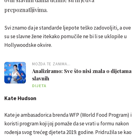
prepoznatljivima.
Svi znamo da je standarde ljepote teško zadovoljiti, a ove
su se slavne žene itekako pomučile ne bi li se uklopile u
Hollywoodske okvire.
MOŽDA TE ZANIMA...
Analiziramo: Sve što nisi znala o dijetama
slavnih
DIJETA
Kate Hudson
Kate je ambasadorica brenda WFP (World Food Program) i
koristi program koji joj pomaže da se vrati u formu nakon
rođenja svog trećeg djeteta 2019. godine. Pridružila se kao