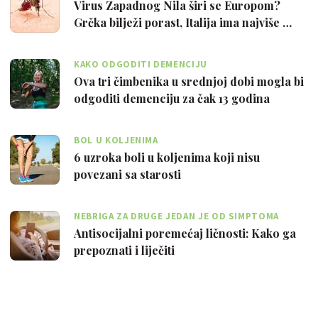
Virus Zapadnog Nila širi se Europom?
Grčka bilježi porast, Italija ima najviše …
KAKO ODGODITI DEMENCIJU
Ova tri čimbenika u srednjoj dobi mogla bi
odgoditi demenciju za čak 13 godina
BOL U KOLJENIMA
6 uzroka boli u koljenima koji nisu
povezani sa starosti
NEBRIGA ZA DRUGE JEDAN JE OD SIMPTOMA
Antisocijalni poremećaj ličnosti: Kako ga
prepoznati i liječiti