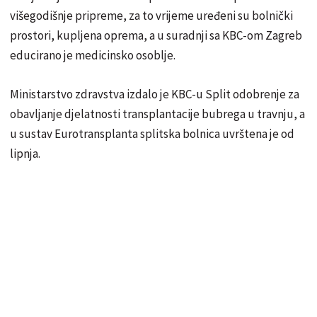
višegodišnje pripreme, za to vrijeme uređeni su bolnički
prostori, kupljena oprema, a u suradnji sa KBC-om Zagreb
educirano je medicinsko osoblje​.
Ministarstvo zdravstva izdalo je KBC-u Split odobrenje za
obavljanje djelatnosti transplantacije bubrega u travnju, a
u sustav Eurotransplanta splitska bolnica uvrštena je od
lipnja.