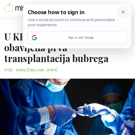
04. SRPNJA 2025.
U KBC-u Split uspješno
Sign in with Google
obavljena prva
transplantacija bubrega
PIŠE
HINA/ŽAKLINA JURIĆ