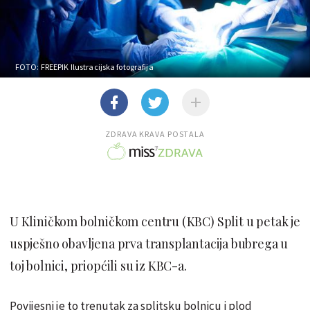
FOTO: FREEPIK
Ilustracijska fotografija
ZDRAVA KRAVA POSTALA
U Kliničkom bolničkom centru (KBC) Split u petak je
uspješno obavljena prva transplantacija bubrega u
toj bolnici, priopćili su iz KBC-a.
Povijesni je to trenutak za splitsku bolnicu i plod