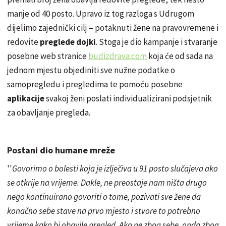
manje od 40 posto. Upravo iz tog razloga s Udrugom
dijelimo zajednički cilj – potaknuti žene na pravovremene i
redovite
preglede dojki
. Stoga je dio kampanje i stvaranje
posebne web stranice
budizdrava
.com
koja će od sada na
jednom mjestu objediniti sve nužne podatke o
samopregledu i pregledima te pomoću posebne
aplikacije
svakoj ženi poslati individualizirani podsjetnik
za obavljanje pregleda.
Postani dio humane mreže
''
Govorimo o bolesti koja je izlječiva u 91 posto slučajeva ako
se otkrije na vrijeme. Dakle, ne preostaje nam ništa drugo
nego kontinuirano govoriti o tome, pozivati sve žene da
konačno sebe stave na prvo mjesto i stvore to potrebno
vrijeme kako bi obavile pregled. Ako ne zbog sebe, onda zbog