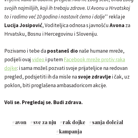
svojih najmilijih, koji ih trebaju zdrave. U Avonu u Hrvatskoj
to i radimo već 10 godina i nastavit ćemo i dalje
'' rekla je
Lucija Josipović
, Voditeljica odnosa s javnošću
Avona
za
Hrvatsku, Bosnu i Hercegovinu i Sloveniju.
Pozivamo i tebe da
postaneš dio
naše humane mreže,
podijeli ovaj
video
i putem
Facebook mreže protiv raka
dojke
: i sama možeš pozvati svoje prijateljice na redovan
pregled, podsjetiti ih da misle na
svoje zdravlje
i čak, uz
poklon, biti proglašena ambasadoricom akcije.
Voli se. Pregledaj se. Budi zdrava.
#
avon
#
sve za nju
#
rak dojke
#
sanja doležal
#
kampanja