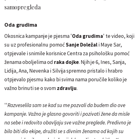
samopregleda
Oda grudima
Okosnica kampanje je pjesma '
Oda grudima
' te video, koji
su uz profesionalnu pomoć
Sanje Doležal
i Maye Sar,
otpjevale i snimile korisnice Centra za psihološku pomoć
ženama oboljelima od
raka dojke
. Njih je 6, Ines, Sanja,
Lidija, Ana, Nevenka i Silvija spremno pristalo i hrabro
otpjevalo pjesmu kako bi svima nama poručile koliko je
važno brinuti se o svom
zdravlju
.
''
Razveselila sam se kad su me pozvali da budem dio ove
kampanje. Važno je glasno govoriti i pozivati žene da misle
na sebe i redovito obavljaju sve važne preglede. Predivno je
bilo biti dio ekipe, družiti se s divnim ženama od kojih su