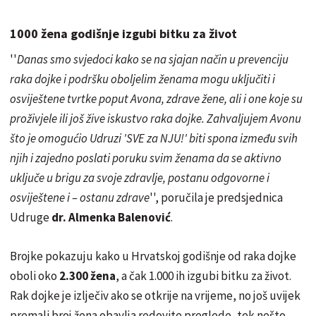
1000 žena godišnje izgubi bitku za život
''
Danas smo svjedoci kako se na sjajan način u prevenciju
raka dojke i podršku oboljelim ženama mogu uključiti i
osviještene tvrtke poput Avona, zdrave žene, ali i one koje su
proživjele ili još žive iskustvo raka dojke. Zahvaljujem Avonu
što je omogućio Udruzi 'SVE za NJU!' biti spona između svih
njih i zajedno poslati poruku svim ženama da se aktivno
uključe u brigu za svoje zdravlje, postanu odgovorne i
osviještene i – ostanu zdrave
'', poručila je predsjednica
Udruge
dr. Almenka Balenović
.
Brojke pokazuju kako u Hrvatskoj godišnje od raka dojke
oboli oko
2.300 žena
, a čak 1.000 ih izgubi bitku za život.
Rak dojke je izlječiv ako se otkrije na vrijeme, no još uvijek
premali broj žena obavlja redovite preglede, tek nešto