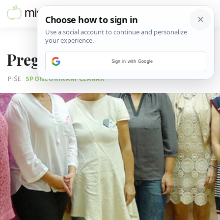
16. LISTOPADA 2014.
Pregledaj se i budi zdrava!
Sign in with Google
PIŠE
SPONZORIRANI ČLANAK