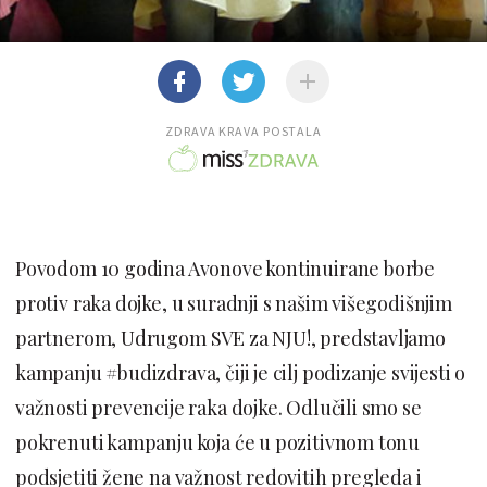
ZDRAVA KRAVA POSTALA
Povodom 10 godina Avonove kontinuirane borbe
protiv raka dojke, u suradnji s našim višegodišnjim
partnerom, Udrugom SVE za NJU!, predstavljamo
kampanju #budizdrava, čiji je cilj podizanje svijesti o
važnosti prevencije raka dojke. Odlučili smo se
pokrenuti kampanju koja će u pozitivnom tonu
podsjetiti žene na važnost redovitih pregleda i