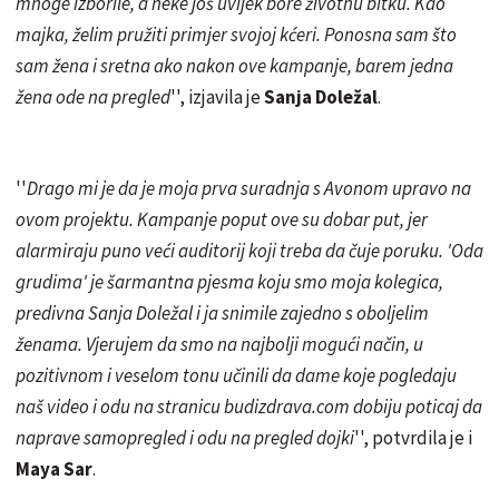
mnoge izborile, a neke još uvijek bore životnu bitku. Kao
majka, želim pružiti primjer svojoj kćeri. Ponosna sam što
sam žena i sretna ako nakon ove kampanje, barem jedna
žena ode na pregled
'', izjavila je
Sanja Doležal
.
''
Drago mi je da je moja prva suradnja s Avonom upravo na
ovom projektu. Kampanje poput ove su dobar put, jer
alarmiraju puno veći auditorij koji treba da čuje poruku. 'Oda
grudima' je šarmantna pjesma koju smo moja kolegica,
predivna Sanja Doležal i ja snimile zajedno s oboljelim
ženama. Vjerujem da smo na najbolji mogući način, u
pozitivnom i veselom tonu učinili da dame koje pogledaju
naš video i odu na stranicu
budizdrava
.com
dobiju poticaj
da
naprave samopregled i odu na pregled dojki
'', potvrdila je i
Maya Sar
.