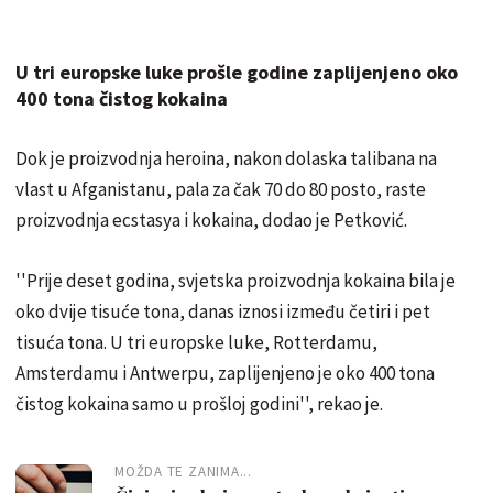
U tri europske luke prošle godine zaplijenjeno oko
400 tona čistog kokaina
Dok je proizvodnja heroina, nakon dolaska talibana na
vlast u Afganistanu, pala za čak 70 do 80 posto, raste
proizvodnja ecstasya i kokaina, dodao je Petković.
''Prije deset godina, svjetska proizvodnja kokaina bila je
oko dvije tisuće tona, danas iznosi između četiri i pet
tisuća tona. U tri europske luke, Rotterdamu,
Amsterdamu i Antwerpu, zaplijenjeno je oko 400 tona
čistog kokaina samo u prošloj godini'', rekao je.
MOŽDA TE ZANIMA...