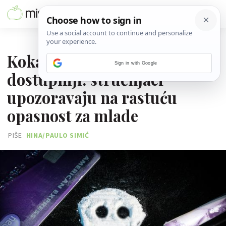
14. STUDENOGA 2025.
Kokain sve jeftiniji i
Sign in with Google
dostupniji: stručnjaci
upozoravaju na rastuću
opasnost za mlade
PIŠE
HINA/PAULO SIMIĆ