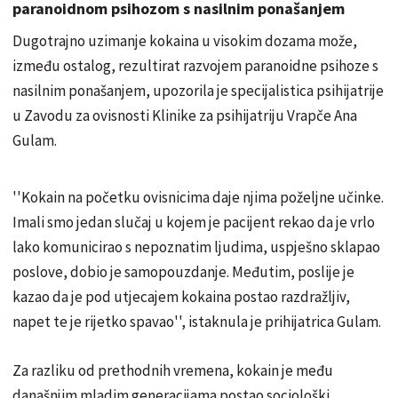
paranoidnom psihozom s nasilnim ponašanjem
Dugotrajno uzimanje kokaina u visokim dozama može,
između ostalog, rezultirat razvojem paranoidne psihoze s
nasilnim ponašanjem, upozorila je specijalistica psihijatrije
u Zavodu za ovisnosti Klinike za psihijatriju Vrapče Ana
Gulam.
''Kokain na početku ovisnicima daje njima poželjne učinke.
Imali smo jedan slučaj u kojem je pacijent rekao da je vrlo
lako komunicirao s nepoznatim ljudima, uspješno sklapao
poslove, dobio je samopouzdanje. Međutim, poslije je
kazao da je pod utjecajem kokaina postao razdražljiv,
napet te je rijetko spavao'', istaknula je prihijatrica Gulam.
Za razliku od prethodnih vremena, kokain je među
današnjim mladim generacijama postao sociološki