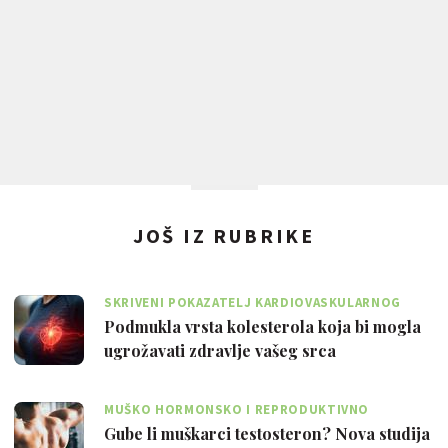
JOŠ IZ RUBRIKE
SKRIVENI POKAZATELJ KARDIOVASKULARNOG
RIZIKA
Podmukla vrsta kolesterola koja bi mogla
ugrožavati zdravlje vašeg srca
MUŠKO HORMONSKO I REPRODUKTIVNO
ZDRAVLJE
Gube li muškarci testosteron? Nova studija