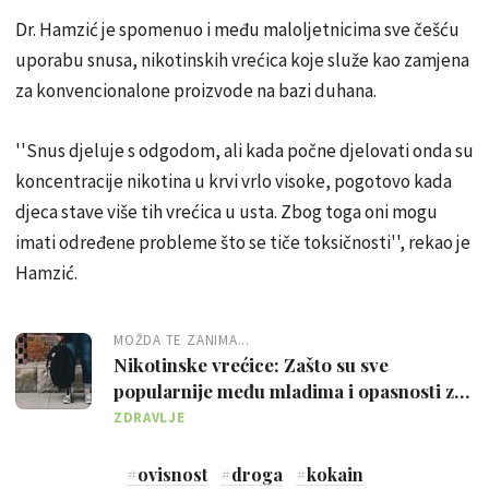
Dr. Hamzić je spomenuo i među maloljetnicima sve češću
uporabu snusa, nikotinskih vrećica koje služe kao zamjena
za konvencionalone proizvode na bazi duhana.
''Snus djeluje s odgodom, ali kada počne djelovati onda su
koncentracije nikotina u krvi vrlo visoke, pogotovo kada
djeca stave više tih vrećica u usta. Zbog toga oni mogu
imati određene probleme što se tiče toksičnosti'', rekao je
Hamzić.
MOŽDA TE ZANIMA...
Nikotinske vrećice: Zašto su sve
popularnije među mladima i opasnosti za
zdravlje
ZDRAVLJE
#
ovisnost
#
droga
#
kokain