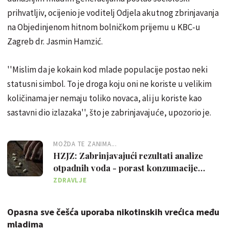
prihvatljiv, ocijenio je voditelj Odjela akutnog zbrinjavanja
na Objedinjenom hitnom bolničkom prijemu u KBC-u
Zagreb dr. Jasmin Hamzić.
''Mislim da je kokain kod mlade populacije postao neki
statusni simbol. To je droga koju oni ne koriste u velikim
količinama jer nemaju toliko novaca, ali ju koriste kao
sastavni dio izlazaka'', što je zabrinjavajuće, upozorio je.
MOŽDA TE ZANIMA...
HZJZ: Zabrinjavajući rezultati analize
otpadnih voda - porast konzumacije
sintetičkih droga u Hrvatskoj
ZDRAVLJE
Opasna sve češća uporaba nikotinskih vrećica među
mladima