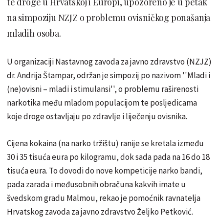
te droge u Hrvatskoj i Europi, upozoreno je u petak
na simpoziju NZJZ o problemu ovisničkog ponašanja
mladih osoba.
U organizaciji Nastavnog zavoda za javno zdravstvo (NZJZ)
dr. Andrija Štampar, održan je simpozij po nazivom ''Mladi i
(ne)ovisni – mladi i stimulansi'', o problemu raširenosti
narkotika među mladom populacijom te posljedicama
koje droge ostavljaju po zdravlje i liječenju ovisnika.
Cijena kokaina (na narko tržištu) ranije se kretala između
30 i 35 tisuća eura po kilogramu, dok sada pada na 16 do 18
tisuća eura. To dovodi do nove kompeticije narko bandi,
pada zarada i međusobnih obračuna kakvih imate u
švedskom gradu Malmou, rekao je pomoćnik ravnatelja
Hrvatskog zavoda za javno zdravstvo Željko Petković.