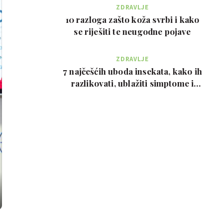
ZDRAVLJE
10 razloga zašto koža svrbi i kako
se riješiti te neugodne pojave
ZDRAVLJE
7 najčešćih uboda insekata, kako ih
razlikovati, ublažiti simptome i
kada zvati…