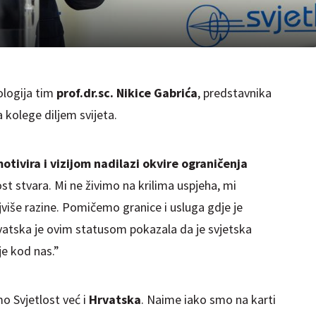
ologija tim
prof.dr.sc. Nikice Gabrića
, predstavnika
 kolege diljem svijeta.
otivira i vizijom nadilazi okvire ograničenja
st stvara. Mi ne živimo na krilima uspjeha, mi
iše razine. Pomičemo granice i usluga gdje je
rvatska je ovim statusom pokazala da je svjetska
e kod nas.”
o Svjetlost već i
Hrvatska
. Naime iako smo na karti