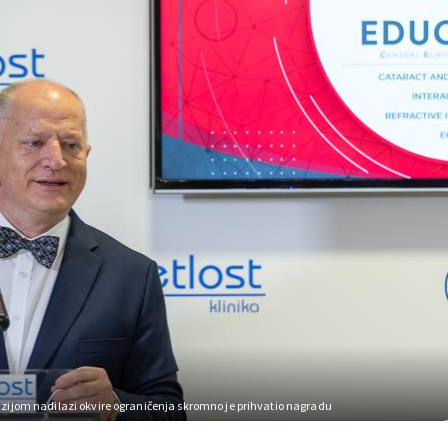
i vizijom nadilazi okvire ograničenja skromno je prihvatio nagradu