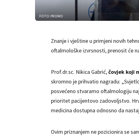
FOTO: PROMO
Znanje i vještine u primjeni novih tehn
oftalmološke izvrsnosti, prenosit će na
Prof.dr.sc. Nikica Gabrić,
čovjek koji m
skromno je prihvatio nagradu: „Svjetlo
posvećeno stvaramo oftalmologiju najv
prioritet pacijentovo zadovoljstvo. H
medicina dostupna odnosno da nastaj
Ovim priznanjem ne pozicionira se sam