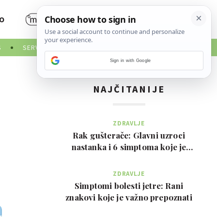
O
S
SERVISNE INFORMACIJE
Sign in with Google
NAJČITANIJE
ZDRAVLJE
Rak gušterače: Glavni uzroci
nastanka i 6 simptoma koje je
važno prepoznati na …
ZDRAVLJE
Simptomi bolesti jetre: Rani
znakovi koje je važno prepoznati