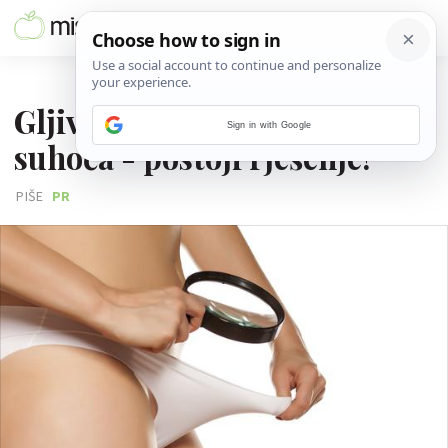
29. OŽUJKA 2018.
Gljivične infekcije i vaginalna
Sign in with Google
suhoća - postoji rješenje!
PIŠE
PR