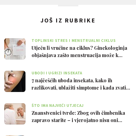
JOŠ IZ RUBRIKE
TOPLINSKI STRES I MENSTRUALNI CIKLUS
Utječu li vrućine na ciklus? Ginekologinja
objašnjava zašto menstruacija može k…
UBODI I UGRIZI INSEKATA
7 najčešćih uboda insekata, kako ih
razlikovati, ublažiti simptome i kada zvati…
ŠTO IMA NAJVEĆI UTJECAJ
Znanstvenici tvrde: Zbog ovih čimbenika
zapravo starite – i vjerojatno nisu oni…