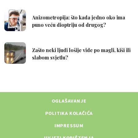
OGLAŠAVANJE
POLITIKA KOLAČIĆA
IMPRESSUM
UVJETI KORIŠTENJA