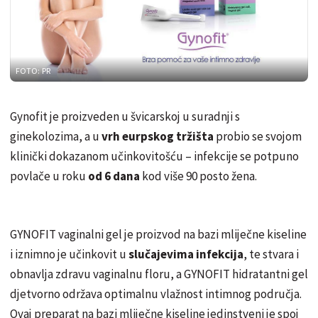
FOTO: PR
Gynofit je proizveden u švicarskoj u suradnji s
ginekolozima, a u
vrh eurpskog tržišta
probio se svojom
klinički dokazanom učinkovitošću – infekcije se potpuno
povlače u roku
od 6 dana
kod više 90 posto žena.
GYNOFIT vaginalni gel je proizvod na bazi mliječne kiseline
i iznimno je učinkovit u
slučajevima infekcija
, te stvara i
obnavlja zdravu vaginalnu floru, a GYNOFIT hidratantni gel
djetvorno održava optimalnu vlažnost intimnog područja.
Ovaj preparat na bazi mliječne kiseline jedinstveni je spoj