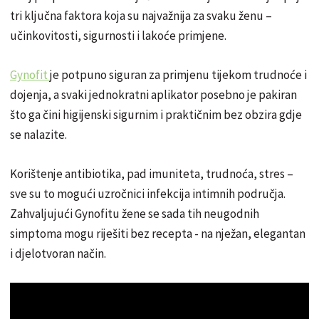
tri ključna faktora koja su najvažnija za svaku ženu –
učinkovitosti, sigurnosti i lakoće primjene.
Gynofit
je potpuno siguran za primjenu tijekom trudnoće i
dojenja, a svaki jednokratni aplikator posebno je pakiran
što ga čini higijenski sigurnim i praktičnim bez obzira gdje
se nalazite.
Korištenje antibiotika, pad imuniteta, trudnoća, stres –
sve su to mogući uzročnici infekcija intimnih područja.
Zahvaljujući Gynofitu žene se sada tih neugodnih
simptoma mogu riješiti bez recepta - na nježan, elegantan
i djelotvoran način.