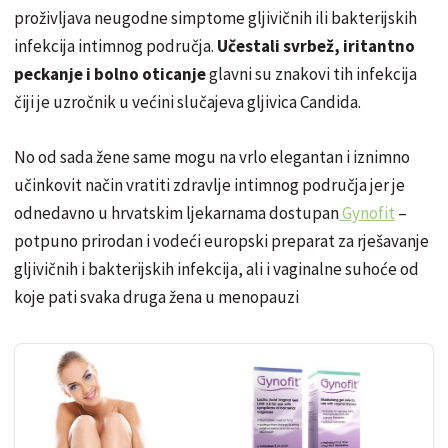
proživljava neugodne simptome gljivičnih ili bakterijskih
infekcija intimnog područja.
Učestali svrbež, iritantno
peckanje i bolno oticanje
glavni su znakovi tih infekcija
čiji je uzročnik u većini slučajeva gljivica Candida.
No od sada žene same mogu na vrlo elegantan i iznimno
učinkovit način vratiti zdravlje intimnog područja jer je
odnedavno u hrvatskim ljekarnama dostupan
Gynofit
–
potpuno prirodan i vodeći europski preparat za rješavanje
gljivičnih i bakterijskih infekcija, ali i vaginalne suhoće od
koje pati svaka druga žena u menopauzi