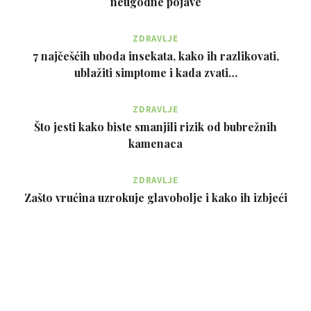
neugodne pojave
ZDRAVLJE
7 najčešćih uboda insekata, kako ih razlikovati,
ublažiti simptome i kada zvati…
ZDRAVLJE
Što jesti kako biste smanjili rizik od bubrežnih
kamenaca
ZDRAVLJE
Zašto vrućina uzrokuje glavobolje i kako ih izbjeći