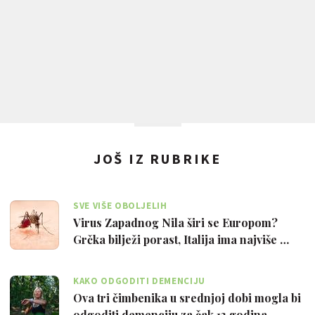
JOŠ IZ RUBRIKE
SVE VIŠE OBOLJELIH
Virus Zapadnog Nila širi se Europom?
Grčka bilježi porast, Italija ima najviše …
KAKO ODGODITI DEMENCIJU
Ova tri čimbenika u srednjoj dobi mogla bi
odgoditi demenciju za čak 13 godina