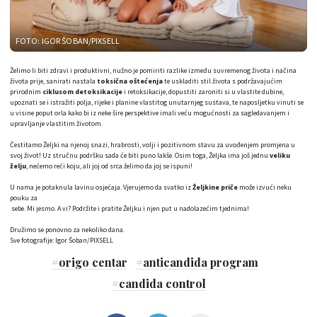
FOTO: IGOR ŠOBAN/PIXSELL
Želimo li biti zdravi i produktivni, nužno je pomiriti razlike između suvremenog života i načina
života prije, sanirati nastala
toksična oštećenja
te uskladiti stil života s podržavajućim
prirodnim
ciklusom detoksikacije
i retoksikacije, dopustiti zaroniti si u vlastite dubine,
upoznati se i istražiti polja, rijeke i planine vlastitog unutarnjeg sustava, te naposljetku vinuti se
u visine poput orla kako bi iz neke šire perspektive imali veću mogućnosti za sagledavanjem i
upravljanje vlastitim životom.
Čestitamo Željki na njenoj snazi, hrabrosti, volji i pozitivnom stavu za uvođenjem promjena u
svoj život! Uz stručnu podršku sada će biti puno lakše. Osim toga, Željka ima još jednu
veliku
želju
, nećemo reći koju, ali joj od srca želimo da joj se ispuni!
U nama je potaknula lavinu osjećaja. Vjerujemo da svatko iz
Željkine priče
može izvući neku
pouku za
sebe. Mi jesmo. A vi? Podržite i pratite Željku i njen put u nadolazećim tjednima!
Družimo se ponovno za nekoliko dana.
Sve fotografije: Igor Šoban/PIXSELL
#
origo centar
#
anticandida program
#
candida control