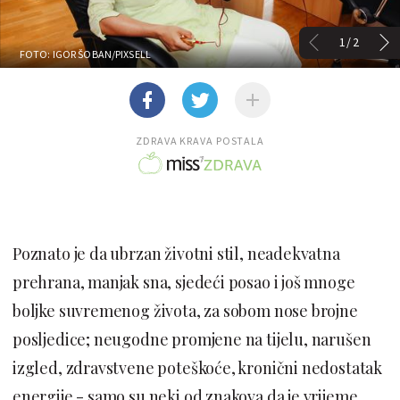
1/2
FOTO: IGOR ŠOBAN/PIXSELL
ZDRAVA KRAVA POSTALA
Poznato je da ubrzan životni stil, neadekvatna
prehrana, manjak sna, sjedeći posao i još mnoge
boljke suvremenog života, za sobom nose brojne
posljedice; neugodne promjene na tijelu, narušen
izgled, zdravstvene poteškoće, kronični nedostatak
energije - samo su neki od znakova da je vrijeme