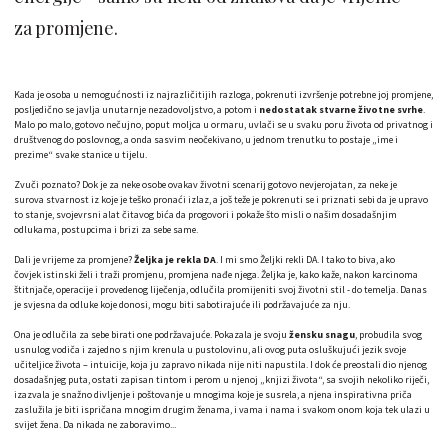
za promjene.
Kada je osoba u nemogućnosti iz najrazličitijih razloga, pokrenuti izvršenje potrebne joj promjene,
posljedično se javlja unutarnje nezadovoljstvo, a potom i
nedostatak stvarne životne svrhe
.
Malo po malo, gotovo nečujno, poput moljca u ormaru, uvlači se u svaku poru života od privatnog i
društvenog do poslovnog, a onda sasvim neočekivano, u jednom trenutku to postaje „ime i
prezime“ svake stanice u tijelu.
Zvuči poznato? Dok je za neke osobe ovakav životni scenarij gotovo nevjerojatan, za neke je
surova stvarnost iz koje je teško pronaći izlaz, a još teže je pokrenuti se i priznati sebi da je upravo
to stanje, svojevrsni alat čitavog bića da progovori i pokaže što misli o našim dosadašnjim
odlukama, postupcima i brizi za sebe same.
Dali je vrijeme za promjene?
Željka je rekla DA
. I mi smo Željki rekli DA. I tako to biva, ako
čovjek istinski želi i traži promjenu, promjena nađe njega. Željka je, kako kaže, nakon karcinoma
štitnjače, operacije i provedenog liječenja, odlučila promijeniti svoj životni stil - do temelja. Danas
je svjesna da odluke koje donosi, mogu biti sabotirajuće ili podržavajuće za nju.
Ona je odlučila za sebe birati one podržavajuće. Pokazala je svoju
žensku snagu
, probudila svog
usnulog vodiča i zajedno s njim krenula u pustolovinu, ali ovog puta osluškujući jezik svoje
učiteljice života – intuicije, koja ju zapravo nikada nije niti napustila. I dok će preostali dio njenog
dosadašnjeg puta, ostati zapisan tintom i perom u njenoj „knjizi života“, sa svojih nekoliko riječi,
izazvala je snažno divljenje i poštovanje u mnogima koje je susrela, a njena inspirativna priča
zaslužila je biti ispričana mnogim drugim ženama, i vama i nama i svakom onom koja tek ulazi u
svijet žena. Da nikada ne zaboravimo...