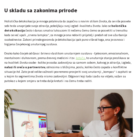
U skladu sa zakonima prirode
Holistička detoksikacija je mnoge potaknula da započnu s novim stilom života, da se više posvete
sebi te da unaprijede svoje zdravlje, poboljšaju svoj izgled i kvalitetu života. Iako se
holistička
detoksikacija
često i danas smatra luksuzom ili nečemu čemu ćemo se posvetiti u trenutku
kada se već upali „crvena lampica“, za mnoge je ona redoviti prijatelj i predah od sve užurbanije
svakodnevice. Zakoni prirode govore da je detoksikacija ipak puno više od toga, ona je osnova i
higijena čovjekovog unutarnjeg sustava.
Onako kako čovjek održava i brine o vlastitom unutarnjem sustavu - tjelesnom, emocionalnom,
mentalnom i duhovnom, prema drevnoj medicini i tzv.
kotaču
, to unutarnje stanje preslikava se
na kvaliteti života osobe - koliko je osoba zadovoljna sa samom sobom, kakvog je zdravlja, izgleda,
nalazi li sreću u partnerstvu
, odnosima s bližnjima, poslu, koliko često zapada u konfliktne
situacije itd. Zato je od velike važnosti povremeno provjeriti svoj unutarnji „kompas“ i zapitati se
u kojim to segmentima života nismo zadovoljni. Odgovori koji tada izađu na vidjelo, važan su
putokaz u kojem smjeru se treba dalje kretati i na čemu treba raditi.