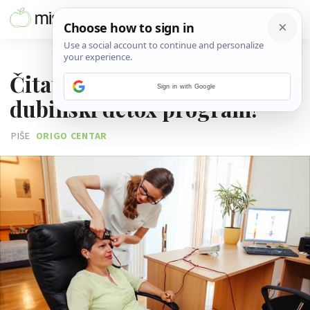
29. SRPNJA 2016.
Čitateljica Željka kreće na
Sign in with Google
dubinski detox program!
PIŠE
ORIGO CENTAR