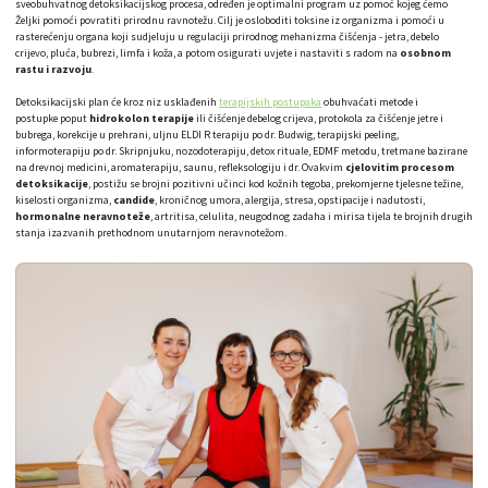
sveobuhvatnog detoksikacijskog procesa, određen je optimalni program uz pomoć kojeg ćemo
Željki pomoći povratiti prirodnu ravnotežu. Cilj je osloboditi toksine iz organizma i pomoći u
rasterećenju organa koji sudjeluju u regulaciji prirodnog mehanizma čišćenja - jetra, debelo
crijevo, pluća, bubrezi, limfa i koža, a potom osigurati uvjete i nastaviti s radom na
osobnom
rastu i razvoju
.
Detoksikacijski plan će kroz niz usklađenih
terapijskih postupaka
obuhvaćati metode i
postupke poput
hidrokolon terapije
ili čišćenje debelog crijeva, protokola za čišćenje jetre i
bubrega, korekcije u prehrani, uljnu ELDI R terapiju po dr. Budwig, terapijski peeling,
informoterapiju po dr. Skripnjuku, nozodoterapiju, detox rituale, EDMF metodu, tretmane bazirane
na drevnoj medicini, aromaterapiju, saunu, refleksologiju i dr. Ovakvim
cjelovitim procesom
detoksikacije
, postižu se brojni pozitivni učinci kod kožnih tegoba, prekomjerne tjelesne težine,
kiselosti organizma,
candide
, kroničnog umora, alergija, stresa, opstipacije i nadutosti,
hormonalne neravnoteže
, artritisa, celulita, neugodnog zadaha i mirisa tijela te brojnih drugih
stanja izazvanih prethodnom unutarnjom neravnotežom.