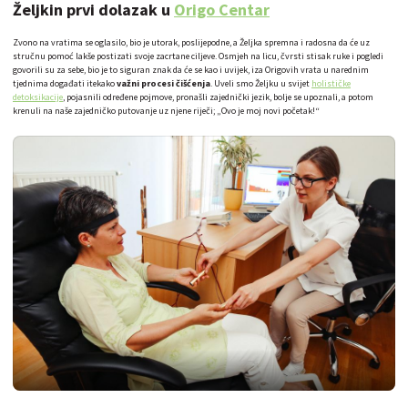
Željkin prvi dolazak u
Origo Centar
Zvono na vratima se oglasilo, bio je utorak, poslijepodne, a Željka spremna i radosna da će uz
stručnu pomoć lakše postizati svoje zacrtane ciljeve. Osmjeh na licu, čvrsti stisak ruke i pogledi
govorili su za sebe, bio je to siguran znak da će se kao i uvijek, iza Origovih vrata u narednim
tjednima događati itekako
važni procesi čišćenja
. Uveli smo Željku u svijet
holističke
detoksikacije
, pojasnili određene pojmove, pronašli zajednički jezik, bolje se upoznali, a potom
krenuli na naše zajedničko putovanje uz njene riječi; „Ovo je moj novi početak!“