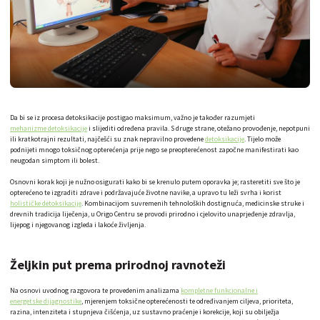
Da bi se iz procesa detoksikacije postigao maksimum, važno je također razumjeti
mehanizme detoksikacije
i slijediti određena pravila. S druge strane, otežano provođenje, nepotpuni
ili kratkotrajni rezultati, najčešći su znak nepravilno provedene
detoksikacije
. Tijelo može
podnijeti mnogo toksičnog opterećenja prije nego se preopterećenost započne manifestirati kao
neugodan simptom ili bolest.
Osnovni korak koji je nužno osigurati kako bi se krenulo putem oporavka je; rasteretiti sve što je
opterećeno te izgraditi zdrave i podržavajuće životne navike, a upravo tu leži svrha i korist
holističke detoksikacije
. Kombinacijom suvremenih tehnoloških dostignuća, medicinske struke i
drevnih tradicija liječenja, u Origo Centru se provodi prirodno i cjelovito unaprjeđenje zdravlja,
lijepog i njegovanog izgleda i lakoće življenja.
Željkin put prema prirodnoj ravnoteži
Na osnovi uvodnog razgovora te provedenim analizama
kompletne funkcionalne i
energetske dijagnostike
, mjerenjem toksične opterećenosti te određivanjem ciljeva, prioriteta,
razina, intenziteta i stupnjeva čišćenja, uz sustavno praćenje i korekcije, koji su obilježja