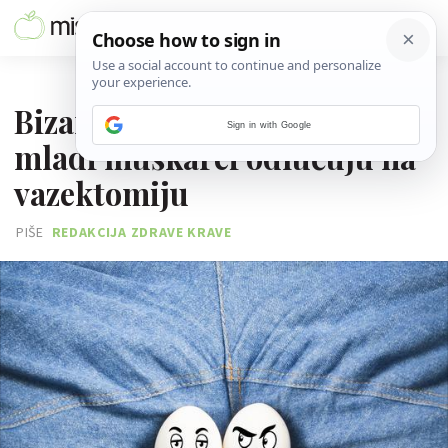
31. SVIBNJA 2017.
Bizarni razlog zbog kojeg se
Sign in with Google
mladi muškarci odlučuju na
vazektomiju
PIŠE
REDAKCIJA ZDRAVE KRAVE