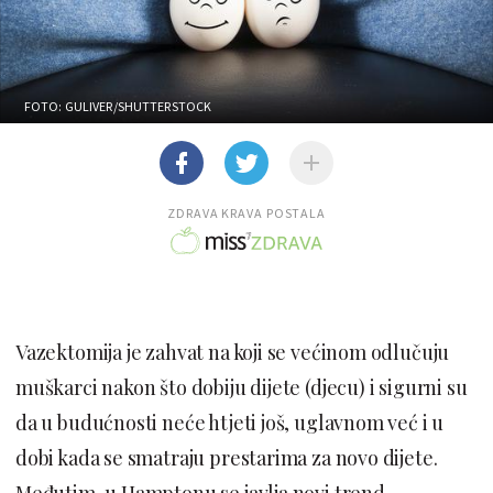
FOTO: GULIVER/SHUTTERSTOCK
ZDRAVA KRAVA POSTALA
Vazektomija je zahvat na koji se većinom odlučuju
muškarci nakon što dobiju dijete (djecu) i sigurni su
da u budućnosti neće htjeti još, uglavnom već i u
dobi kada se smatraju prestarima za novo dijete.
Međutim, u Hamptonu se javlja novi trend.