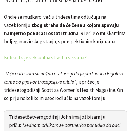
Ondje se muškarci već u tridesetima odlučuju na
vazektomiju
zbog straha da će žena s kojom spavaju
namjerno pokušati ostati trudna
. Riječ je o muškarcima
boljeg imovinskog stanja, s perspektivnim karijerama.
Koliko traje seksualna strast u vezama?
"Više puta sam se našao u situaciji da je partnerica lagala o
tome da pije kontracepcijske pilule"
, ispričao je
tridesetogodišnji Scott za Women's Health Magazine. On
se prije nekoliko mjeseci odlučio na vazektomiju.
Tridesetčetverogodišnji John ima još bizarniju
priču:
"Jednom prilikom se partnerica ponudila da baci