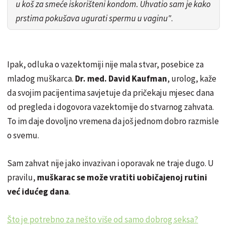
u koš za smeće iskorišteni kondom. Uhvatio sam je kako
prstima pokušava ugurati spermu u vaginu"
.
Ipak, odluka o vazektomiji nije mala stvar, posebice za
mladog muškarca.
Dr. med. David Kaufman
, urolog, kaže
da svojim pacijentima savjetuje da pričekaju mjesec dana
od pregleda i dogovora vazektomije do stvarnog zahvata.
To im daje dovoljno vremena da još jednom dobro razmisle
o svemu.
Sam zahvat nije jako invazivan i oporavak ne traje dugo. U
pravilu,
muškarac se može vratiti uobičajenoj rutini
već idućeg dana
.
Što je potrebno za nešto više od samo dobrog seksa?