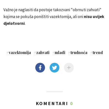
Važno je naglasiti da postoje takozvani "obrnuti zahvati"
kojima se pokuša poništiti vazektomija, ali oni
nisu uvijek
djelotvorni
.
#
vazektomija
#
zahvati
#
mladi
#
trudnoća
#
trend
KOMENTARI
0