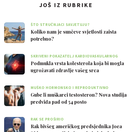
JOŠ IZ RUBRIKE
ŠTO STRUČNJACI SAVJETUJU?
Koliko nam je sunčeve svjetlosti zaista
potrebno?
SKRIVENI POKAZATELJ KARDIOVASKULARNOG
RIZIKA
Podmukla vrsta kolesterola koja bi mogla
ugrožavati zdravlje vašeg srca
MUŠKO HORMONSKO I REPRODUKTIVNO
ZDRAVLJE
Gube li muškarci testosteron? Nova studija
predviđa pad od 54 posto
RAK SE PROŠIRIO
Rak bivšeg američkog predsjednika Joea