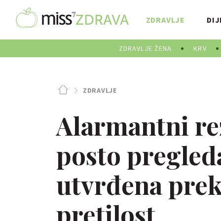
ZDRAVLJE
DIJ
ZDRAVLJE ŽENA
KRV
ZDRAVLJE
Alarmantni re
posto pregled
utvrđena pre
pretilost