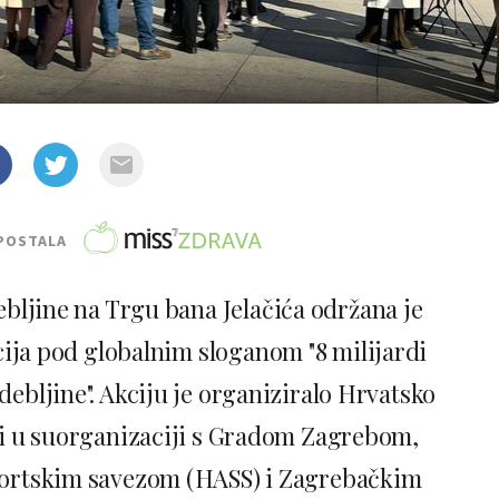
POSTALA
ljine na Trgu bana Jelačića održana je
cija pod globalnim sloganom "8 milijardi
debljine". Akciju je organiziralo Hrvatsko
ti u suorganizaciji s Gradom Zagrebom,
rtskim savezom (HASS) i Zagrebačkim