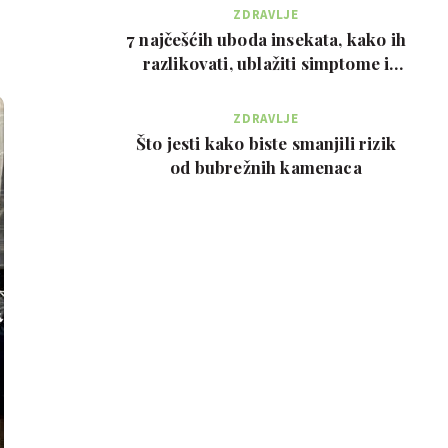
ZDRAVLJE
7 najčešćih uboda insekata, kako ih
razlikovati, ublažiti simptome i
kada zvati…
ZDRAVLJE
Što jesti kako biste smanjili rizik
od bubrežnih kamenaca