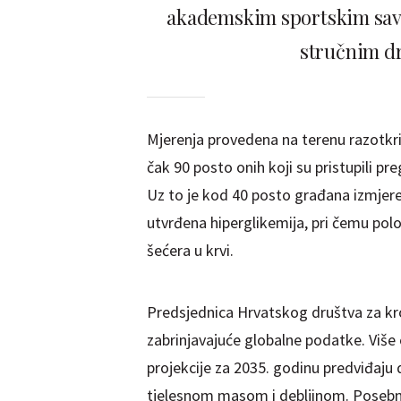
akademskim sportskim save
stručnim dr
Mjerenja provedena na terenu razotkril
čak 90 posto onih koji su pristupili pr
Uz to je kod 40 posto građana izmjeren
utvrđena hiperglikemija, pri čemu polov
šećera u krvi.
Predsjednica Hrvatskog društva za kroni
zabrinjavajuće globalne podatke. Više od
projekcije za 2035. godinu predviđaju 
tjelesnom masom i debljinom. Posebno