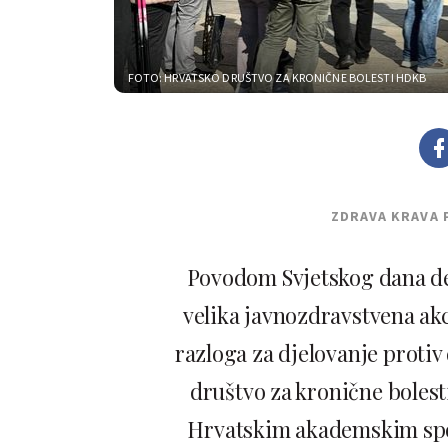
FOTO: HRVATSKO DRUŠTVO ZA KRONIČNE BOLESTI HDKB
ZDRAVA KRAVA 
Povodom Svjetskog dana deb
velika javnozdravstvena ak
razloga za djelovanje protiv 
društvo za kronične boles
Hrvatskim akademskim spo