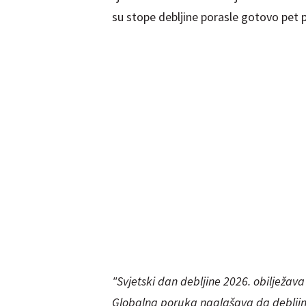
su stope debljine porasle gotovo pet 
"Svjetski dan debljine 2026. obilježav
Globalna poruka naglašava da debljina 