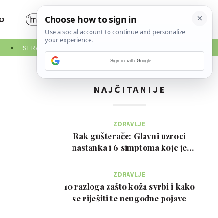
O
S
SERVISNE INFORMACIJE
Sign in with Google
NAJČITANIJE
ZDRAVLJE
Rak gušterače: Glavni uzroci
nastanka i 6 simptoma koje je
važno prepoznati na …
ZDRAVLJE
10 razloga zašto koža svrbi i kako
se riješiti te neugodne pojave