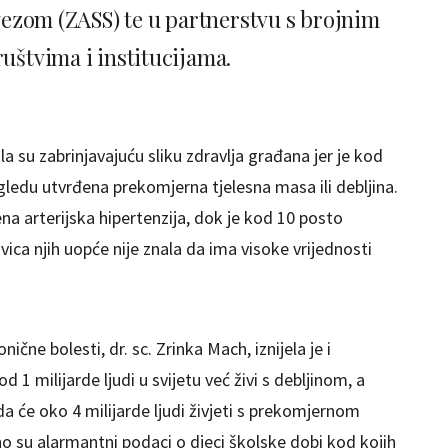
zom (ZASS) te u partnerstvu s brojnim
uštvima i institucijama.
a su zabrinjavajuću sliku zdravlja građana jer je kod
egledu utvrđena prekomjerna tjelesna masa ili debljina.
a arterijska hipertenzija, dok je kod 10 posto
ica njih uopće nije znala da ima visoke vrijednosti
čne bolesti, dr. sc. Zrinka Mach, iznijela je i
 1 milijarde ljudi u svijetu već živi s debljinom, a
da će oko 4 milijarde ljudi živjeti s prekomjernom
 su alarmantni podaci o djeci školske dobi kod kojih