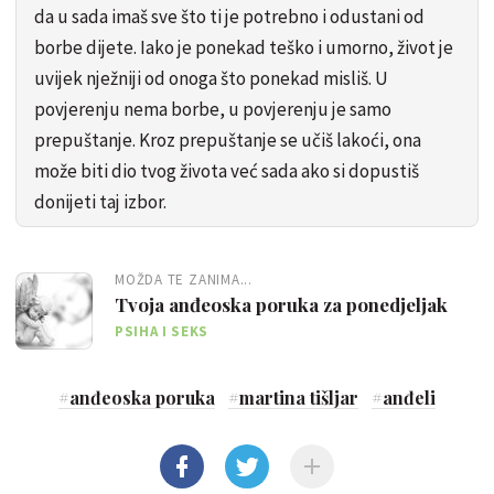
da u sada imaš sve što ti je potrebno i odustani od
borbe dijete. Iako je ponekad teško i umorno, život je
uvijek nježniji od onoga što ponekad misliš. U
povjerenju nema borbe, u povjerenju je samo
prepuštanje. Kroz prepuštanje se učiš lakoći, ona
može biti dio tvog života već sada ako si dopustiš
donijeti taj izbor.
MOŽDA TE ZANIMA...
Tvoja anđeoska poruka za ponedjeljak
PSIHA I SEKS
#
anđeoska poruka
#
martina tišljar
#
anđeli