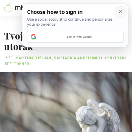
16. SIJEČNJA 2018.
Tvoja anđeoska poruka za
Sign in with Google
utorak
PIŠE
MARTINA TIŠLJAR, ŠAPTAČICA ANĐELIMA I LICENCIRANI
EFT TRENER