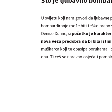
Što je ljubavno bomba
U svijetu koji nam govori da ljubavne 
bombardiranje može biti teško prepozn
Denise Dunne,
u početku je karakter
nova veza predobra da bi bila istini
muškarca koji te obasipa porukama i 
ona. Ti ćeš se naravno osjećati poma