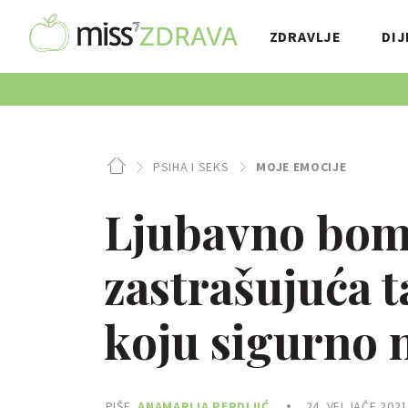
ZDRAVLJE
DIJ
PSIHA I SEKS
MOJE EMOCIJE
Ljubavno bomb
zastrašujuća t
koju sigurno 
PIŠE
ANAMARIJA PERDIJIĆ
24. VELJAČE 2021