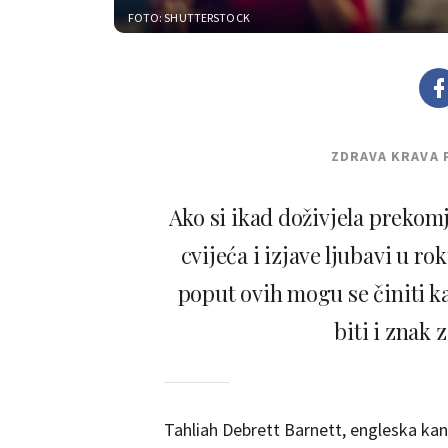
FOTO: SHUTTERSTOCK
ZDRAVA KRAVA 
Ako si ikad doživjela prekom
cvijeća i izjave ljubavi u r
poput ovih mogu se činiti ka
biti i znak
Tahliah Debrett Barnett, engleska kan