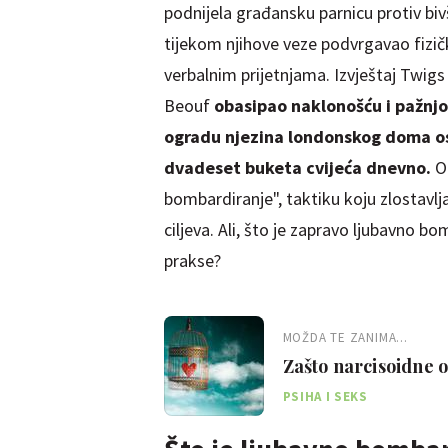
podnijela građansku parnicu protiv bi
tijekom njihove veze podvrgavao fizi
verbalnim prijetnjama. Izvještaj Twigs o
Beouf
obasipao naklonošću i pažnjo
ogradu njezina londonskog doma osta
dvadeset buketa cvijeća dnevno.
On
bombardiranje", taktiku koju zlostavlja
ciljeva. Ali, što je zapravo ljubavno bo
prakse?
MOŽDA TE ZANIMA...
Zašto narcisoidne o
PSIHA I SEKS