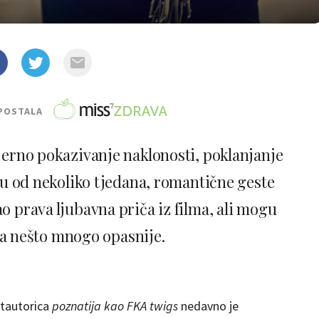
POSTALA
jerno pokazivanje naklonosti, poklanjanje
oku od nekoliko tjedana, romantične geste
o prava ljubavna priča iz filma, ali mogu
 za nešto mnogo opasnije.
tautorica
poznatija kao FKA twigs
nedavno je