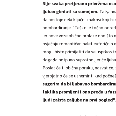
Nije svaka pretjerano privržena os
ljubav gledati sa sumnjom.
Tatyannah
da postoje neki ključni znakovi koji bi 
bombardiranje. "Teško je točno odredi
jer nove veze obično prolaze ono što
osjećaju romantičan nalet euforičnih
mogli biste primijetiti da se usprkos
događa potpuno suprotno, jer će ljubav
Poslat će ti običnu poruku, nazvat će
vjerojatno će se uznemiriti kad počneš 
sugerira da bi ljubavno bombardira
taktika promijeni i ono pređu u fa
ljudi zaista zaljube na prvi pogled"