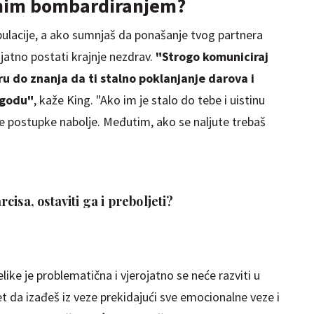
avnim bombardiranjem?
ulacije, a ako sumnjaš da ponašanje tvog partnera
ojatno postati krajnje nezdrav.
"Strogo komuniciraj
neru do znanja da ti stalno poklanjanje darova i
agodu"
, kaže King. "Ako im je stalo do tebe i uistinu
e postupke nabolje. Međutim, ako se naljute trebaš
isa, ostaviti ga i preboljeti?
ike je problematična i vjerojatno se neće razviti u
et da izađeš iz veze prekidajući sve emocionalne veze i