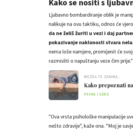
Kako se nositi s ljub
Ljubavno bombardiranje oblik je manip
nalikuje na ovu taktiku, odnos će vjer
da ne želiš žuriti u vezi i daj part
pokazivanje naklonosti stvara nel
nema loše namjere, promijenit će svoj
razmisliti o napuštanju veze čim prije."
MOŽDA TE ZANIMA...
Kako prepoznati narc
PSIHA I SEKS
"Ova vrsta psihološke manipulacije uvel
nešto zdravije", kaže ona. "Moj je savj