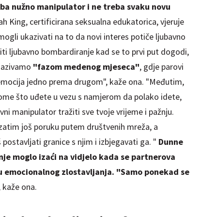
oba nužno manipulator i ne treba svaku novu
 King, certificirana seksualna edukatorica, vjeruje
mogli ukazivati ​​na to da novi interes potiče ljubavno
ti ljubavno bombardiranje kad se to prvi put dogodi,
 nazivamo
"fazom medenog mjeseca"
, gdje parovi
 emocija jedno prema drugom", kaže ona. "Međutim,
 tome što uđete u vezu s namjerom da polako idete,
ni manipulator tražiti sve tvoje vrijeme i pažnju.
, zatim još poruku putem društvenih mreža, a
postavljati granice s njim i izbjegavati ga. "
Dunne
nje moglo izaći na vidjelo kada se partnerova
zu emocionalnog zlostavljanja. "Samo ponekad se
, kaže ona.