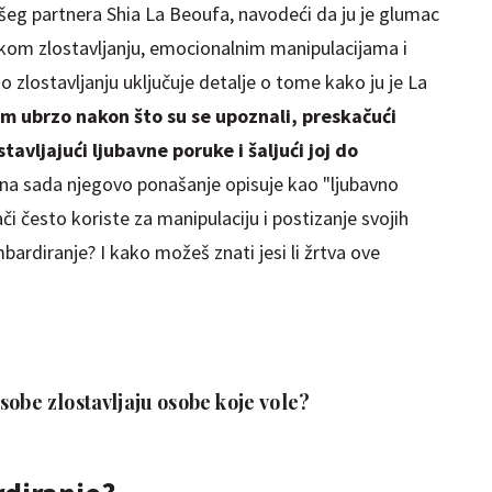
všeg partnera Shia La Beoufa, navodeći da ju je glumac
čkom zlostavljanju, emocionalnim manipulacijama i
 ​​zlostavljanju uključuje detalje o tome kako ju je La
m ubrzo nakon što su se upoznali, preskačući
vljajući ljubavne poruke i šaljući joj do
a sada njegovo ponašanje opisuje kao "ljubavno
či često koriste za manipulaciju i postizanje svojih
mbardiranje? I kako možeš znati jesi li žrtva ove
sobe zlostavljaju osobe koje vole?