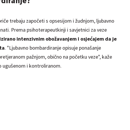
rdiranje?
priče trebaju započeti s opsesijom i žudnjom, ljubavno
ati. Prema psihoterapeutkinji i savjetnici za veze
izirano intenzivnim obožavanjem i osjećajem da je
ta
. "Ljubavno bombardiranje opisuje ponašanje
pretjeranom pažnjom, obično na početku veze", kaže
lo ugušenom i kontroliranom.