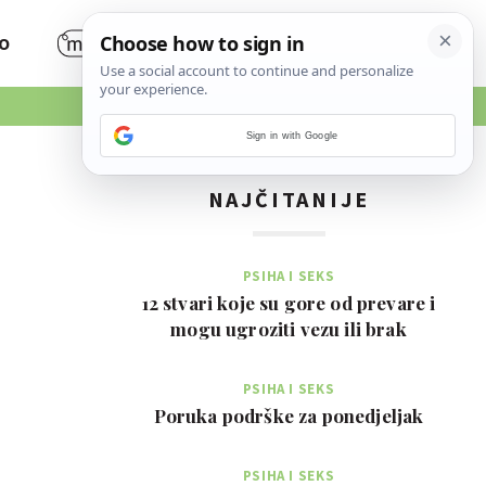
O
Sign in with Google
NAJČITANIJE
PSIHA I SEKS
12 stvari koje su gore od prevare i
mogu ugroziti vezu ili brak
PSIHA I SEKS
Poruka podrške za ponedjeljak
PSIHA I SEKS