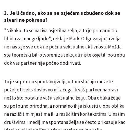
3. Je li čudno, ako se ne osjećam uzbuđeno dok se
stvari ne pokrenu?
"Nikako. To se naziva osjetilna želja, a to je primarni tip
libida za mnoge ljude", rekla je Mark. Odgovarajuća želja
ne nastaje sve dok ne počnu seksualne aktivnosti. Možda
ste teoretski bili otvoreni za seks, ali niste osjetili potrebu
dok vas partner nije počeo dodirivati.
To je suprotno spontanoj želji, u tom slučaju možete
poželjeti seks doslovno ni iz čega ili vaš partner napravi
nešto što potakne vašu seksualnu želju. Oba oblika želje
su potpuno prirodna, a normalno ih je iskusiti u oba oblika
na različitim mjestima ili u različitim kontekstima. U našim
društvima i medijima spontana želja se često prikazuje kao