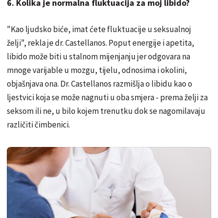
6. Kolika je normalna fluktuacija za moj libido?
"Kao ljudsko biće, imat ćete fluktuacije u seksualnoj
želji", rekla je dr. Castellanos. Poput energije i apetita,
libido može biti u stalnom mijenjanju jer odgovara na
mnoge varijable u mozgu, tijelu, odnosima i okolini,
objašnjava ona. Dr. Castellanos razmišlja o libidu kao o
ljestvici koja se može nagnuti u oba smjera - prema želji za
seksom ili ne, u bilo kojem trenutku dok se nagomilavaju
različiti čimbenici.