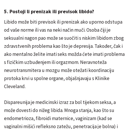
5. Postoji li prenizak ili previsok libido?
Libido može biti previsok ili prenizak ako uporno odstupa
od vaše norme ili vas na neki način muči. Osoba čiji je
seksualni nagon pao može se suočiti s niskim libidom zbog
zdravstvenih problema kao što je depresija. Također, čak i
ako mentalno želite imati seks možda ćete imati problema
s fizičkim uzbuđenjem ili orgazmom. Neravnoteža
neurotransmitera u mozgu može otežati koordinaciju
protoka krvi u spolne organe, objašnjavaju s Klinike
Cleveland.
Dispareunija je medicinski izraz za bol tijekom seksa, a
može dovesti do nižeg libida. Mnoga stanja, kao što su
endometrioza, fibroidi maternice, vaginizam (kad se
vaginalni mišići refleksno zatežu, penetracija je bolna) i