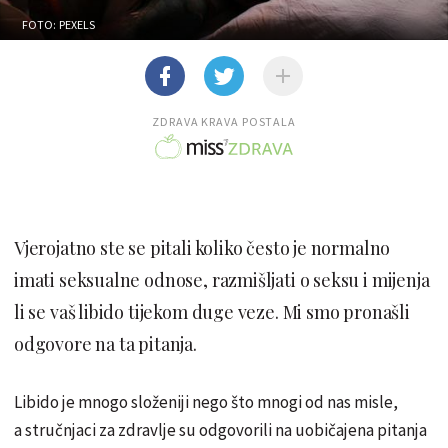
FOTO: PEXELS
ZDRAVA KRAVA POSTALA
Vjerojatno ste se pitali koliko često je normalno
imati seksualne odnose, razmišljati o seksu i mijenja
li se vaš libido tijekom duge veze. Mi smo pronašli
odgovore na ta pitanja.
Libido je mnogo složeniji nego što mnogi od nas misle,
a stručnjaci za zdravlje su odgovorili na uobičajena pitanja