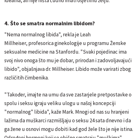
idealna, ali nije ništa čudno imati osjetilnu želju.
4. Što se smatra normalnim libidom?
"Nema normalnog libida", rekla je Leah
Millheiser, profesorica ginekologije u programu Ženske
seksualne medicine na Stanfordu. "Svaki pojedinac ima
svoj nivo onoga što mu je dobar, prirodan i zadovoljavajući
libido", objašnjava dr. Millheiser. Libido može varirati zbog
različitih čimbenika.
"Također, imajte na umu da sve zastarjele pretpostavke o
spolu i seksu igraju veliku ulogu u našoj koncepciji
"normalnog" libida", kaže Mark. Mnogi od nas su hranjeni
lažima da muškarci razmišljaju o seksu 24 sata dnevno i da
ga žene u osnovi mogu dobiti kad god žele što je nije istina.
Određeni hormoni koji se obično smatraju "muškima"