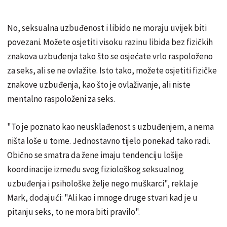
No,
seksualna uzbuđenost i libido ne moraju uvijek biti
povezani. Možete osjetiti visoku razinu libida bez fizičkih
znakova uzbuđenja tako što se osjećate vrlo raspoloženo
za seks, ali se ne ovlažite. Isto tako, možete osjetiti fizičke
znakove uzbuđenja, kao što je ovlaživanje, ali niste
mentalno raspoloženi za seks.
"To je poznato kao neusklađenost s uzbuđenjem, a nema
ništa loše u tome. Jednostavno tijelo ponekad tako radi.
Obično se smatra da žene imaju tendenciju lošije
koordinacije između svog fiziološkog seksualnog
uzbuđenja i psihološke želje nego muškarci", rekla je
Mark, dodajući: "Ali kao i mnoge druge stvari kad je u
pitanju seks, to ne mora biti pravilo".