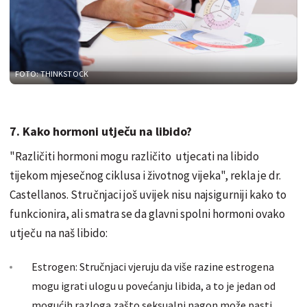
FOTO: THINKSTOCK
7. Kako hormoni utječu na libido?
"Različiti hormoni mogu različito utjecati na libido
tijekom mjesečnog ciklusa i životnog vijeka", rekla je dr.
Castellanos. Stručnjaci još uvijek nisu najsigurniji kako to
funkcionira, ali smatra se da glavni spolni hormoni ovako
utječu na naš libido:
Estrogen: Stručnjaci vjeruju da više razine estrogena
mogu igrati ulogu u povećanju libida, a to je jedan od
mogućih razloga zašto seksualni nagon može pasti