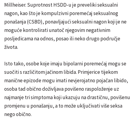
Millheiser. Suprotnost HSDD-u je preveliki seksualni
nagon, kao što je kompulzivni poremećaj seksualnog
ponašanja (CSBD), ponavljajući seksualni nagon koji je ne
moguće kontrolirati unatoč njegovim negativnim
posljedicama na odnos, posao ili neko drugo područje
života.
Isto tako, osobe koje imaju
bipolarni poremećaj
mogu se
suočiti s različitom jačinom libida. Primjerice tijekom
manične epizode mogu imati nevjerojatno pojačan libido,
osoba tad obično doživljava povišeno raspoloženje uz
najmanje tri simptoma koji ukazuju na drastičnu, povišenu
promjenu u ponašanju, a to može uključivati više seksa
nego obično.