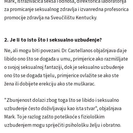
Mark, istraživačica seksa i odnosa, direktorica laboratorija
za promicanje seksualnog zdravlja i izvanredna profesorica
promocije zdravlja na Sveučilištu Kentucky.
2. Je li to isto što i seksualno uzbuđenje?
Ne, ali mogu biti povezani. Dr. Castellanos objašnjava da je
libido ono što se događa u umu, primjerice ako razmišljate
o svojoj seksualnoj fantaziji, dok je seksualno uzbuđenje
ono što se događa tijelu, primjerice ovlažite se ako ste
žena ili dobijete erekciju ako ste muškarac.
"Zbunjenost dolazi zbog toga što se libido i seksualno
uzbuđenje često doživljavaju kao ista stvar", objašnjava
Mark. To je razlog zašto poteškoće s fiziološkim
uzbuđenjem mogu spriječiti psihološku želju i obratno.