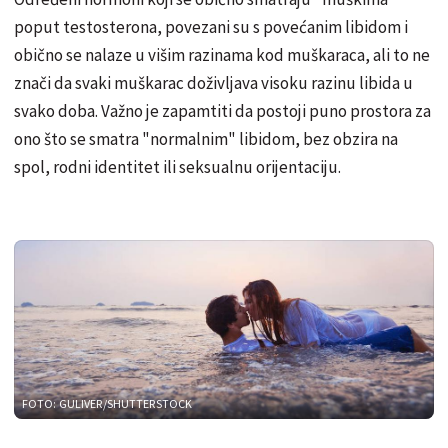
poput testosterona, povezani su s povećanim libidom i
obično se nalaze u višim razinama kod muškaraca, ali to ne
znači da svaki muškarac doživljava visoku razinu libida u
svako doba. Važno je zapamtiti da postoji puno prostora za
ono što se smatra "normalnim" libidom, bez obzira na
spol, rodni identitet ili seksualnu orijentaciju.
FOTO: GULIVER/SHUTTERSTOCK