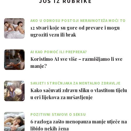
JOŠ IZ RUBRIKE
AKO U ODNOSU POSTOJI NERAVNOTEŽA MOĆI TO
JE VELIKI PROBLEM
12 stvari koje su gore od prevare i mogu
ugroziti vezu ili brak
AI KAO POMOĆ ILI PREPREKA?
Koristimo AI sve više – razmišljamo li sve
manje?
SAVJETI STRUČNJAKA ZA MENTALNO ZDRAVLJE
Kako sačuvati zdravu sliku o vlastitom tijelu
u eri lijekova za mršavljenje
POZITIVNI STAVOVI O SEKSU
6 razloga zašto menopauza manje utječe na
libido nekih žena