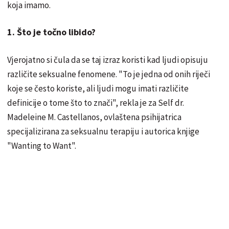
koja imamo.
1. Što je točno libido?
Vjerojatno si čula da se taj izraz koristi kad ljudi opisuju
različite seksualne fenomene. "To je jedna od onih riječi
koje se često koriste, ali ljudi mogu imati različite
definicije o tome što to znači", rekla je za Self dr.
Madeleine M. Castellanos, ovlaštena psihijatrica
specijalizirana za seksualnu terapiju i autorica knjige
"Wanting to Want".