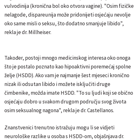
vulvodinija
(kronična bol oko otvora vagine). "Osim fizičke
nelagode, dispareunija može pridonijeti osjećaju nevolje
oko same misli o seksu, što dodatno smanjuje libido",
rekla je dr. Millheiser.
Također, postoji mnogo medicinskog interesa oko onoga
što je postalo poznato kao
hipoaktivni poremećaj spolne
želje
(HSDD). Ako vam je najmanje šest mjeseci kronično
nizak ili odsutan libido i možete isključiti druge
čimbenike, možda imate HSDD. "To su ljudi koji se obično
osjećaju dobro u svakom drugom području svog života
osim seksualnog nagona", rekla je dr. Castellanos.
Znanstvenici trenutno istražuju mogu li se vidjeti
neurološke razlike u osoba s HSDD-om, objašnjava dr.