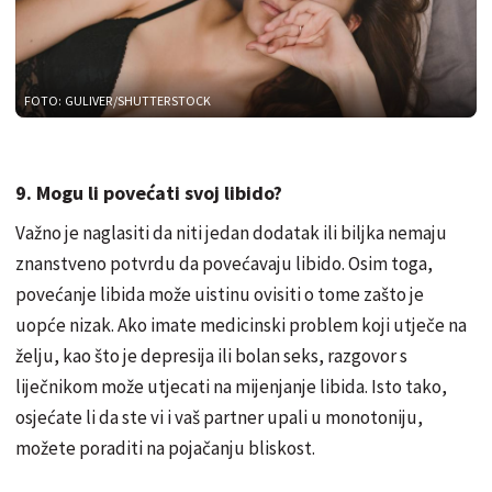
FOTO: GULIVER/SHUTTERSTOCK
9. Mogu li povećati svoj libido?
Važno je naglasiti da niti jedan dodatak ili biljka nemaju
znanstveno potvrdu da povećavaju libido. Osim toga,
povećanje libida može uistinu ovisiti o tome zašto je
uopće nizak. Ako imate medicinski problem koji utječe na
želju, kao što je depresija ili bolan seks, razgovor s
liječnikom može utjecati na mijenjanje libida. Isto tako,
osjećate li da ste vi i vaš partner upali u monotoniju,
možete poraditi na pojačanju bliskost.