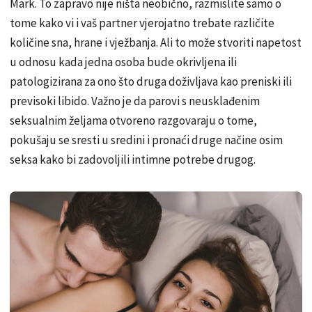
Mark. To zapravo nije ništa neobično, razmislite samo o
tome kako vi i vaš partner vjerojatno trebate različite
količine sna, hrane i vježbanja. Ali to može stvoriti napetost
u odnosu kada jedna osoba bude okrivljena ili
patologizirana za ono što druga doživljava kao preniski ili
previsoki libido. Važno je da parovi s neusklađenim
seksualnim željama otvoreno razgovaraju o tome,
pokušaju se sresti u sredini i pronaći druge načine osim
seksa kako bi zadovoljili intimne potrebe drugog.