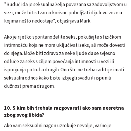
"Budući da je seksualna želja povezana sa zadovoljstvom u
vezi, može biti stvarno korisno poboljšati dijelove veze u
kojima nešto nedostaje", objašnjava Mark.
Ako je rijetko spontano želite seks, pokušajte s fizičkom
intimnošću koja ne mora uključivati seks, ali može dovesti
do njega. Može biti zdravo za neke ljude da se svjesno
odluče za seks s ciljem povećanja intimnosti u vezi ili
ispunjenja potreba drugih. Ono što ne treba raditi je imati
seksualni odnos kako biste izbjegli svađu ili ispunili
dužnost prema drugom.
10. S kim bih trebala razgovarati ako sam nesretna
zbog svog libida?
Ako vam seksualni nagon uzrokuje nevolje, važno je