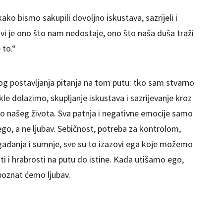
 kako bismo sakupili dovoljno iskustava, sazrijeli i
bavi je ono što nam nedostaje, ono što naša duša traži
 to.“
g postavljanja pitanja na tom putu: tko sam stvarno
le dolazimo, skupljanje iskustava i sazrijevanje kroz
o našeg života. Sva patnja i negativne emocije samo
go, a ne ljubav. Sebičnost, potreba za kontrolom,
 odgađanja i sumnje, sve su to izazovi ega koje možemo
ti i hrabrosti na putu do istine. Kada utišamo ego,
spoznat ćemo ljubav.