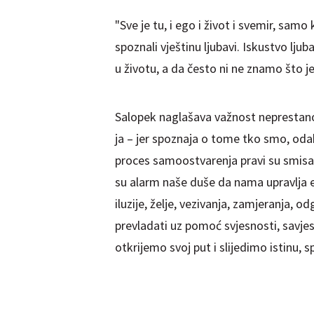
"Sve je tu, i ego i život i svemir, samo
spoznali vještinu ljubavi. Iskustvo lju
u životu, a da često ni ne znamo što je
Salopek naglašava važnost neprestano
ja – jer spoznaja o tome tko smo, odak
proces samoostvarenja pravi su smisa
su alarm naše duše da nama upravlja e
iluzije, želje, vezivanja, zamjeranja,
prevladati uz pomoć svjesnosti, savjes
otkrijemo svoj put i slijedimo istinu, 