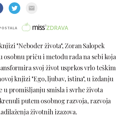
POSTALA
knjizi "Neboder života", Zoran Salopek
nu osobnu priču i metodu rada na sebi koja
nsformira svoj život usprkos vrlo teškim
voj knjizi "Ego, ljubav, istina", u izdanju
e u promišljanju smisla i svrhe života
u krenuli putem osobnog razvoja, razvoja
nadilaženja životnih izazova.