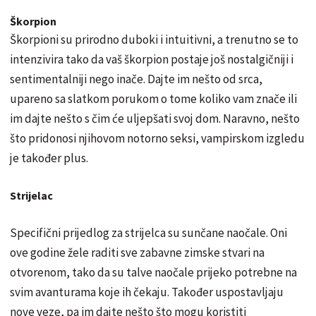
Škorpion
Škorpioni su prirodno duboki i intuitivni, a trenutno se to
intenzivira tako da vaš škorpion postaje još nostalgičniji i
sentimentalniji nego inače. Dajte im nešto od srca,
upareno sa slatkom porukom o tome koliko vam znače ili
im dajte nešto s čim će uljepšati svoj dom. Naravno, nešto
što pridonosi njihovom notorno seksi, vampirskom izgledu
je također plus.
Strijelac
Specifični prijedlog za strijelca su sunčane naočale. Oni
ove godine žele raditi sve zabavne zimske stvari na
otvorenom, tako da su talve naočale prijeko potrebne na
svim avanturama koje ih čekaju. Također uspostavljaju
nove veze, pa im dajte nešto što mogu koristiti