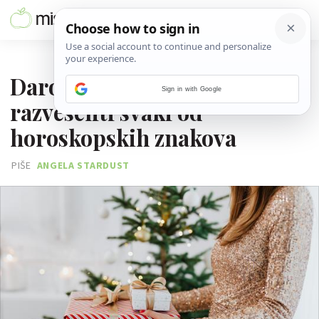
08. PROSINCA 2022.
Darovi koji će najviše
Sign in with Google
razveseliti svaki od
horoskopskih znakova
PIŠE
ANGELA STARDUST