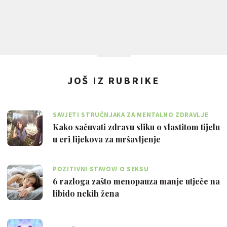
JOŠ IZ RUBRIKE
SAVJETI STRUČNJAKA ZA MENTALNO ZDRAVLJE
Kako sačuvati zdravu sliku o vlastitom tijelu
u eri lijekova za mršavljenje
POZITIVNI STAVOVI O SEKSU
6 razloga zašto menopauza manje utječe na
libido nekih žena