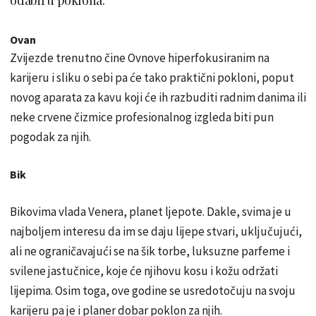
Ovan
Zvijezde trenutno čine Ovnove hiperfokusiranim na
karijeru i sliku o sebi pa će tako praktični pokloni, poput
novog aparata za kavu koji će ih razbuditi radnim danima ili
neke crvene čizmice profesionalnog izgleda biti pun
pogodak za njih.
Bik
Bikovima vlada Venera, planet ljepote. Dakle, svima je u
najboljem interesu da im se daju lijepe stvari, uključujući,
ali ne ograničavajući se na šik torbe, luksuzne parfeme i
svilene jastučnice, koje će njihovu kosu i kožu održati
lijepima. Osim toga, ove godine se usredotočuju na svoju
karijeru pa je i planer dobar poklon za njih.