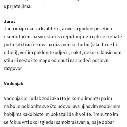
s prijateljima.
Jarac
Jarci imaju oko za kvalitetu, a ove su godine posebno
usredotočeni na svoj status i reputaciju. Za njih ne trebate
potrošiti tisuće kuna na dizajnersku torbu (iako to ne bi
odbili), već im poklonite odjeću, nakit, dekor u klasičnom
stilu ili nešto što mogu odjenuti na sljedeći poslovni
razgovor.
Vodenjak
Vodenjak je čudak zodijaka (to je kompliment!) pa im
najbolje poklonite sve što udovoljava njihovim neobičnim
hobijima kako biste im pokazali da ih volite. Trenutno im
se fokus vrti oko izgleda i samoizražavanja, pa je dobar