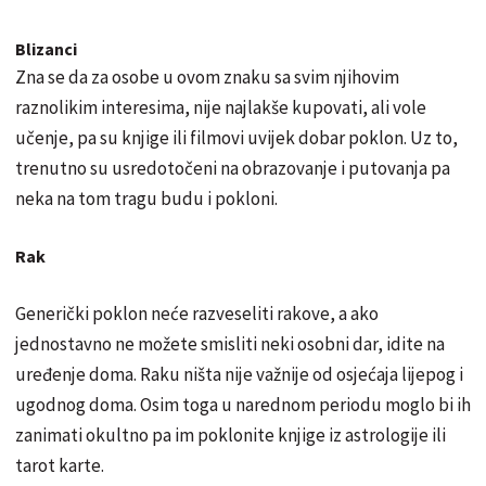
Blizanci
Zna se da za osobe u ovom znaku sa svim njihovim
raznolikim interesima, nije najlakše kupovati, ali vole
učenje, pa su knjige ili filmovi uvijek dobar poklon. Uz to,
trenutno su usredotočeni na obrazovanje i putovanja pa
neka na tom tragu budu i pokloni.
Rak
Generički poklon neće razveseliti rakove, a ako
jednostavno ne možete smisliti neki osobni dar, idite na
uređenje doma. Raku ništa nije važnije od osjećaja lijepog i
ugodnog doma. Osim toga u narednom periodu moglo bi ih
zanimati okultno pa im poklonite knjige iz astrologije ili
tarot karte.