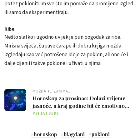
potez pokloniti im sve što im pomaže da promijene izgled
ili samo da eksperimentiraju.
Ribe
Nešto slatko i ugodno uvijek je pun pogodak za ribe.
Mirisna svijeća, čupave čarape ili dobra knjiga možda
izgledaju kao već potrošene ideje za poklon, ali one će i
dalje cijeniti takve poklone i uživati u njima.
MOŽDA TE ZANIMA...
Horoskop za prosinac: Dolazi vrijeme
jasnoće, a kraj godine bit će emotivno
intenzivan
PSIHA I SEKS
#
horoskop
#
blagdani
#
pokloni